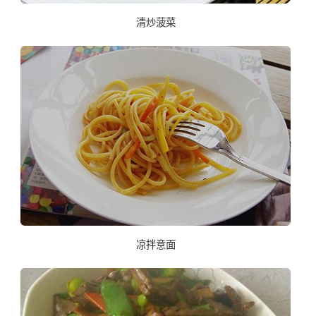
清炒菠菜
凉拌意面