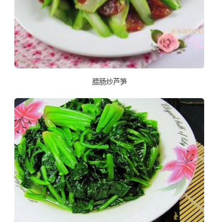
腊肠炒芦笋