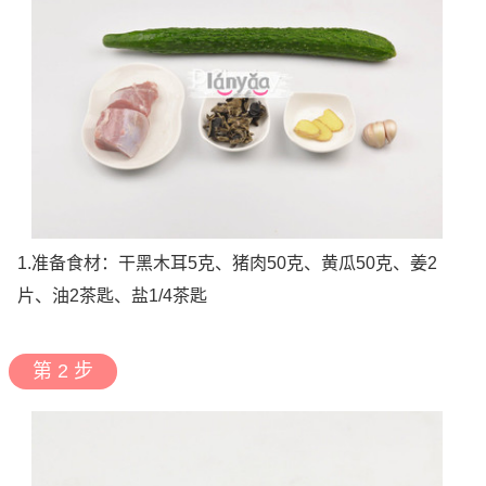
1.准备食材：干黑木耳5克、猪肉50克、黄瓜50克、姜2
片、油2茶匙、盐1/4茶匙
第 2 步