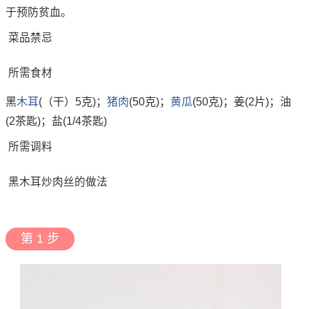
于预防贫血。
菜品禁忌
所需食材
黑
木耳
(（干）5克)；
猪肉
(50克)；
黄瓜
(50克)；姜(2片)；油
(2茶匙)；盐(1/4茶匙)
所需调料
黑木耳炒肉丝的做法
第 1 步