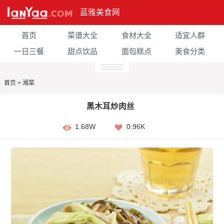
蓝雅美食网
首页
菜谱大全
食材大全
适宜人群
一日三餐
甜点饮品
面包糕点
美食分类
首页
>
湘菜
黑木耳炒肉丝
1.68W
0.96K