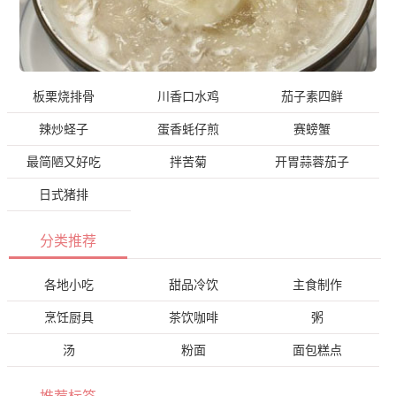
板栗烧排骨
川香口水鸡
茄子素四鲜
辣炒蛏子
蛋香蚝仔煎
赛螃蟹
最简陋又好吃
拌苦菊
开胃蒜蓉茄子
日式猪排
分类推荐
各地小吃
甜品冷饮
主食制作
烹饪厨具
茶饮咖啡
粥
汤
粉面
面包糕点