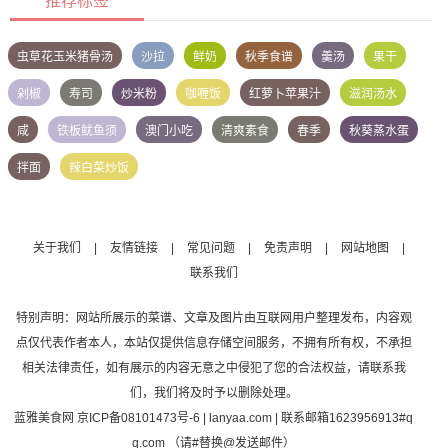
推荐标签
虫草花玉米猪骨汤
沙拉
鲜奶
秋季食谱
羹汤
果干
剁椒
寿司
炒米粉
咖喱饭
红萝卜苹果汁
滋润汤水
咸
铁板鱿鱼须
澳门小吃
清爽素食
春季
秋葵蒸水蛋
拌面
辣白菜炒饭
关于我们
|
友情链接
|
常见问题
|
免责声明
|
网站地图
|
联系我们
特别声明：网站所展示的菜谱、文章及图片由互联网用户整理发布，内容观
点仅代表作者本人，本站仅提供信息存储空间服务，不拥有所有权，不承担
相关法律责任，如有展示的内容无意之中侵犯了您的合法权益，请联系我
们，我们将及时予以删除处理。
蓝雅美食网
京ICP备08101473号-6
| lanyaa.com | 联系邮箱1623956913#q
q.com （请#替换@发送邮件）