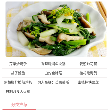
芹菜炒鸡杂
香辣鸡焖鱼火锅
姜葱炒花蟹
胡子鲶鱼
白灼金针菇
桂花熏乳鸽
黑胡椒柠檬煎鸡扒
懒人蛋糕：芒果慕斯
山楂拌快菜丝
自制改良大盘鸡
分类推荐