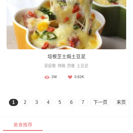
培根芝士焗土豆泥
家庭餐
烤箱
西餐
土豆泥
2W
0.62K
1
2
3
4
5
6
7
下一页
末页
美食推荐