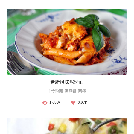
希腊风味焗烤面
主食粉面
家庭餐
西餐
1.69W
0.97K