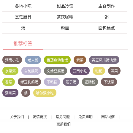
各地小吃
甜品冷饮
主食制作
烹饪厨具
茶饮咖啡
粥
汤
粉面
面包糕点
推荐标签
湖南小吃
老人餐
番茄鱼汤泡饭
素菜
黄豆凤爪猪肉汤
水果粥
自制酸奶
文蛤豆腐汤
云南小吃
糍粑
蒸菜
香菇
绿豆乳鸽汤
不粘锅
莲子汤
肥肠粉
下饭菜
潮州菜
煸
哈尔滨小吃
关于我们
|
友情链接
|
常见问题
|
免责声明
|
网站地图
|
联系我们