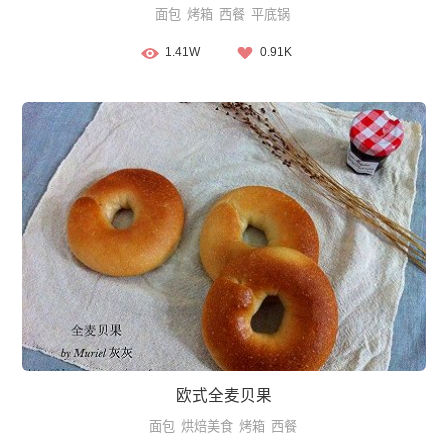
面包
烤箱
西餐
平底锅
1.41W
0.91K
欧式全麦贝果
面包
烘焙美食
烤箱
西餐