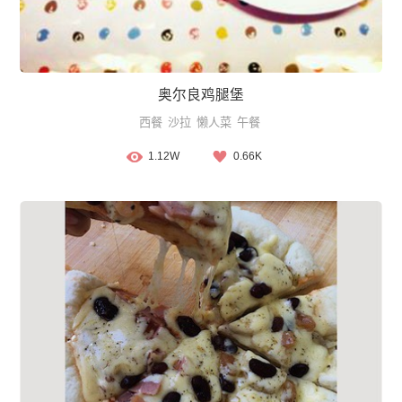
奥尔良鸡腿堡
西餐
沙拉
懒人菜
午餐
1.12W
0.66K