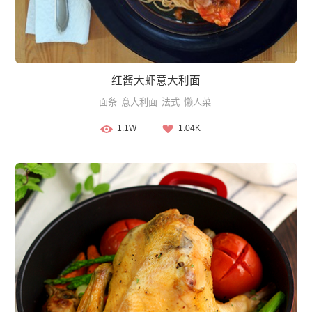
红酱大虾意大利面
面条
意大利面
法式
懒人菜
1.1W
1.04K