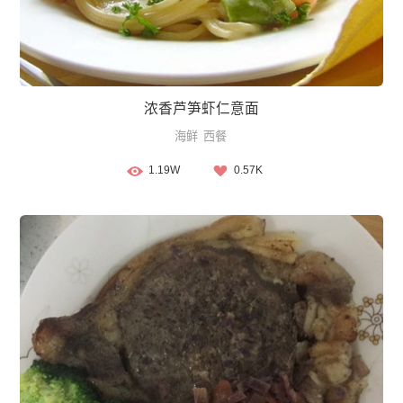
浓香芦笋虾仁意面
海鲜
西餐
1.19W
0.57K