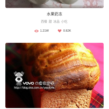
水果奶冻
西餐
甜
冰品
小吃
1.21W
0.82K