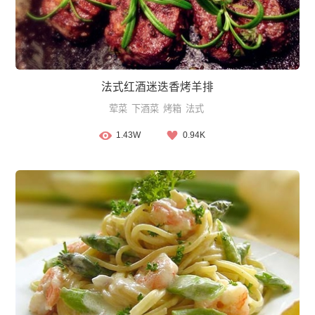
法式红酒迷迭香烤羊排
荤菜
下酒菜
烤箱
法式
1.43W
0.94K