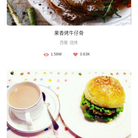
果香烤牛仔骨
西餐
烧烤
1.58W
0.63K