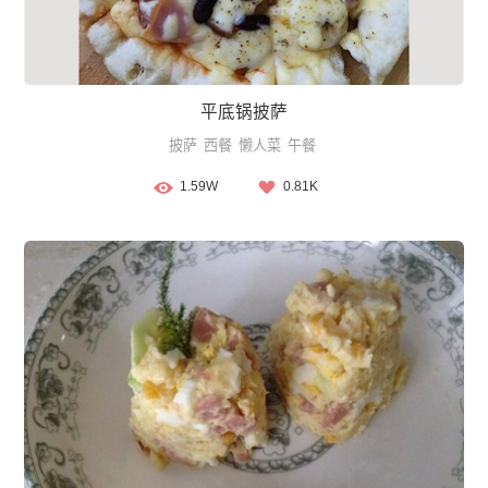
平底锅披萨
披萨
西餐
懒人菜
午餐
1.59W
0.81K