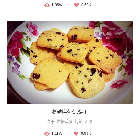
1.05W
0.63K
蔓越梅葡萄.饼干
饼干
烘焙美食
烤箱
西餐
1.11W
0.93K