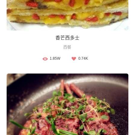
香芒西多士
西餐
1.85W
0.74K