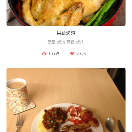
果蔬烤鸡
蔬菜
烤箱
西餐
烤鸡
1.72W
0.78K