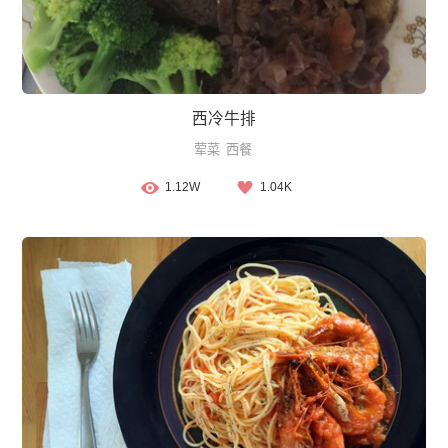
西冷牛排
荤菜
西餐
1.12W
1.04K