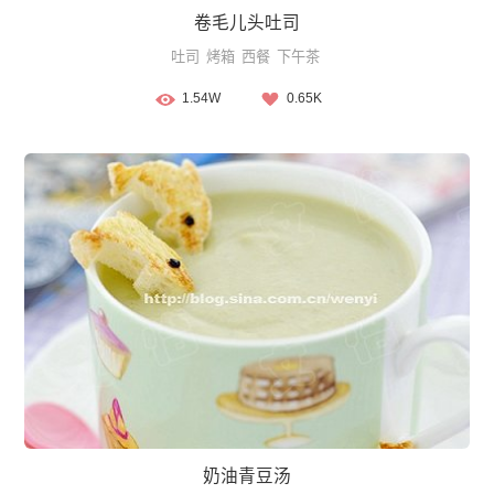
卷毛儿头吐司
吐司
烤箱
西餐
下午茶
1.54W
0.65K
奶油青豆汤