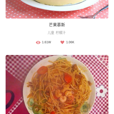
芒果慕斯
儿童
柠檬汁
1.61W
1.06K