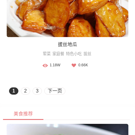
拔丝地瓜
荤菜
家庭餐
特色小吃
拔丝
1.18W
0.66K
1
2
3
下一页
美食推荐