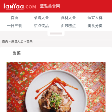
蓝雅美食网
首页
菜谱大全
食材大全
适宜人群
一日三餐
甜点饮品
面包糕点
美食分类
首页
>
菜谱大全
>
鲁菜
鲁菜