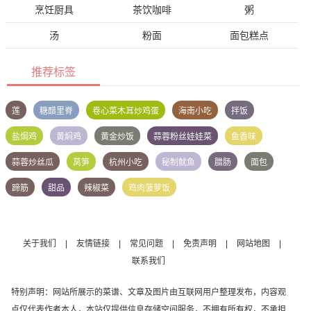
烹饪厨具
茶饮咖啡
粥
汤
粉面
面包糕点
推荐标签
莲
糖醋里脊
卷心菜木耳炒鸡蛋
海南小吃
拌饭
盐焗鸡
黄焖鸡
黄金炒饭
蒜蓉粉丝娃娃菜
鱼香味
蒜蓉炒丝瓜
莴笋
杭州小吃
秘制鱿鱼
腊肠
面包
蹄筋
甜品
辣椒菜
鸡肉菠萝饭
关于我们
|
友情链接
|
常见问题
|
免责声明
|
网站地图
|
联系我们
特别声明：网站所展示的菜谱、文章及图片由互联网用户整理发布，内容观
点仅代表作者本人，本站仅提供信息存储空间服务，不拥有所有权，不承担