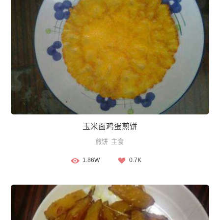
玉米面鸡蛋煎饼
煎饼
主食
1.86W
0.7K