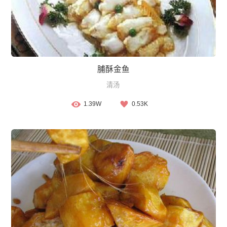
脯酥金鱼
清汤
1.39W
0.53K