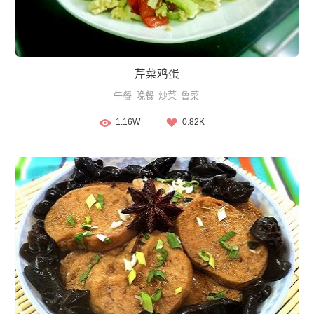
芹菜鸡蛋
午餐
晚餐
炒菜
鲁菜
1.16W
0.82K