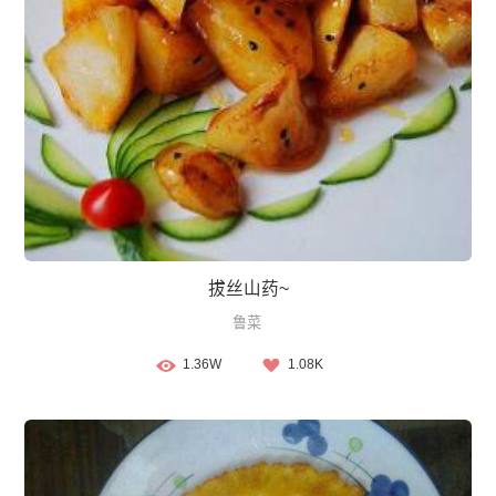
拔丝山药~
鲁菜
1.36W
1.08K