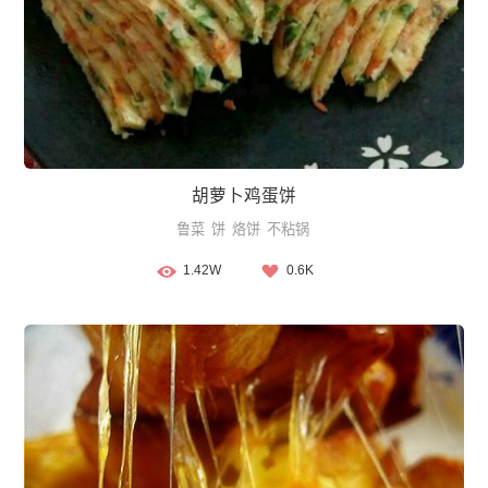
胡萝卜鸡蛋饼
鲁菜
饼
烙饼
不粘锅
1.42W
0.6K