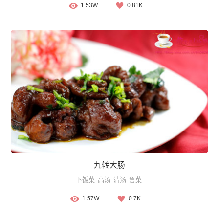
1.53W
0.81K
九转大肠
下饭菜
高汤
清汤
鲁菜
1.57W
0.7K