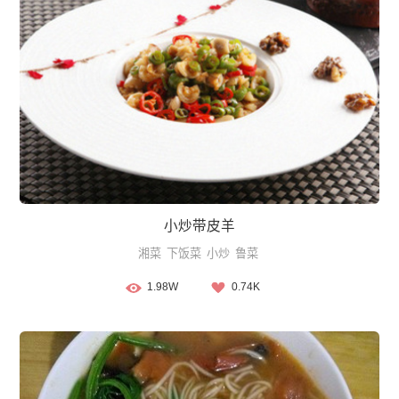
小炒带皮羊
湘菜
下饭菜
小炒
鲁菜
1.98W
0.74K