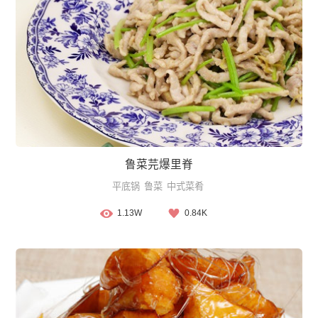
鲁菜芫爆里脊
平底锅
鲁菜
中式菜肴
1.13W
0.84K