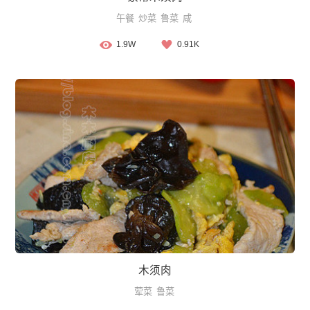
午餐
炒菜
鲁菜
咸
1.9W
0.91K
木须肉
荤菜
鲁菜