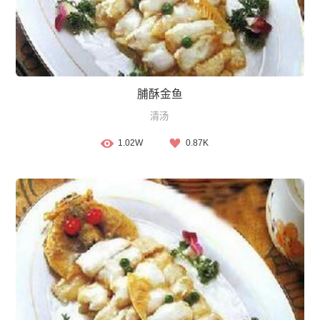
脯酥金鱼
清汤
1.02W
0.87K