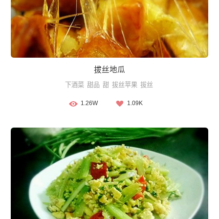
拔丝地瓜
下酒菜
甜品
甜
拔丝苹果
拔丝
1.26W
1.09K