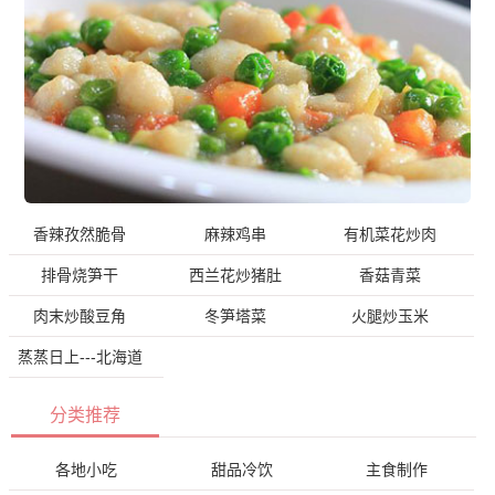
香辣孜然脆骨
麻辣鸡串
有机菜花炒肉
排骨烧笋干
西兰花炒猪肚
香菇青菜
肉末炒酸豆角
冬笋塔菜
火腿炒玉米
蒸蒸日上---北海道
分类推荐
各地小吃
甜品冷饮
主食制作