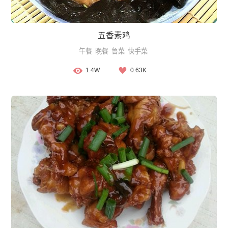
五香素鸡
午餐
晚餐
鲁菜
快手菜
1.4W
0.63K