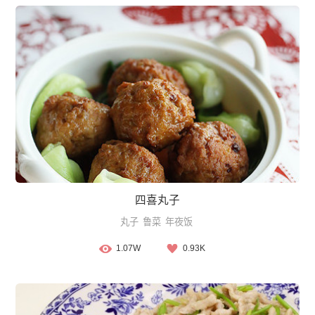
四喜丸子
丸子
鲁菜
年夜饭
1.07W
0.93K