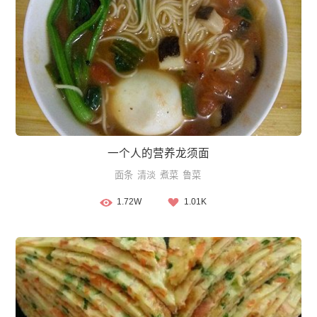
一个人的营养龙须面
面条
清淡
煮菜
鲁菜
1.72W
1.01K