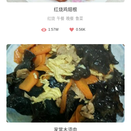
红烧鸡翅根
红烧
午餐
晚餐
鲁菜
1.57W
0.56K
家常木须肉