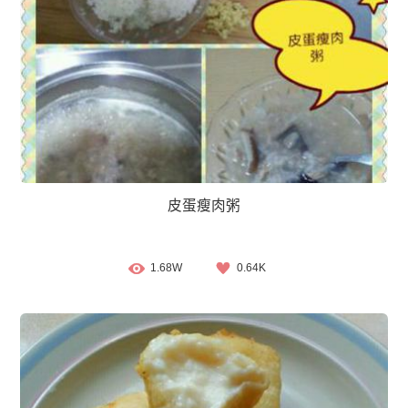
皮蛋瘦肉粥
1.68W
0.64K