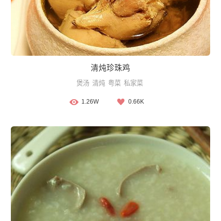
清炖珍珠鸡
煲汤
清炖
粤菜
私家菜
1.26W
0.66K