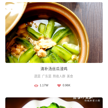
清补汤丝瓜浸鸡
蔬菜
广东菜
熬夜人群
美食
1.17W
0.96K