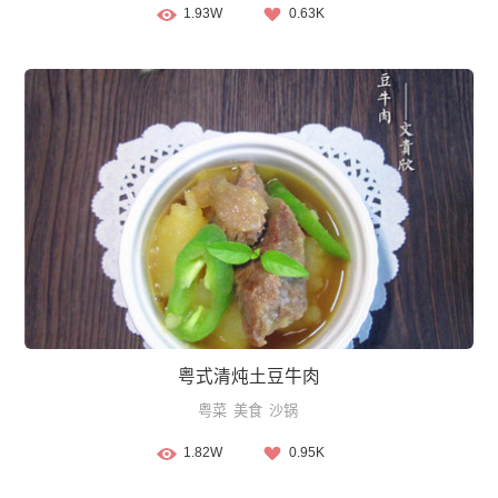
1.93W
0.63K
粤式清炖土豆牛肉
粤菜
美食
沙锅
1.82W
0.95K