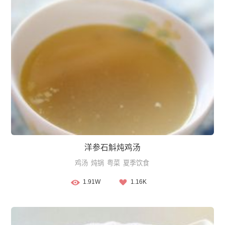
洋参石斛炖鸡汤
鸡汤
炖锅
粤菜
夏季饮食
1.91W
1.16K