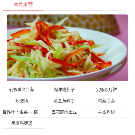
美食推荐
剁椒蒸金针菇
肉沫烤茄子
尖椒炒月饼
炒肥肠
清蒸黄辣丁
鸡丝凉面
五花腩闷土豆
蒜香鸡翅
世界杯下酒菜----熏鱼
黑椒鸡腿煲