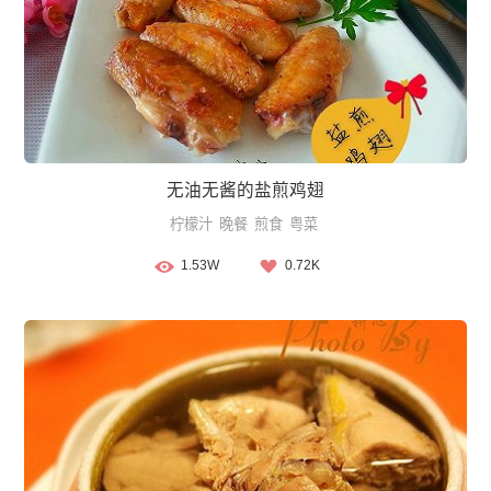
无油无酱的盐煎鸡翅
柠檬汁
晚餐
煎食
粤菜
1.53W
0.72K