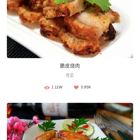
脆皮烧肉
粤菜
1.11W
0.95K