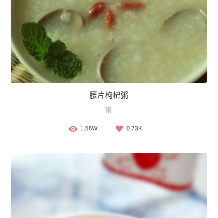
腰片枸杞粥
粥
1.56W
0.73K