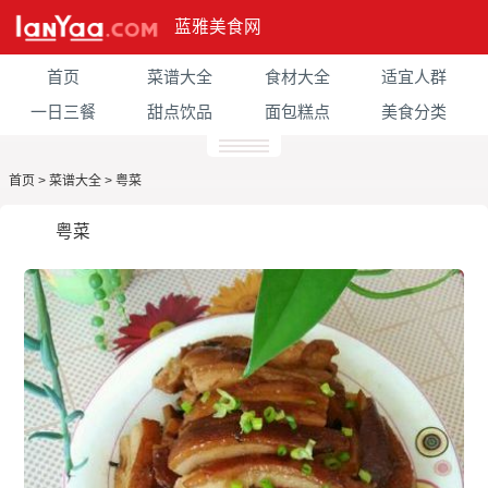
蓝雅美食网
首页
菜谱大全
食材大全
适宜人群
一日三餐
甜点饮品
面包糕点
美食分类
首页
>
菜谱大全
>
粤菜
粤菜