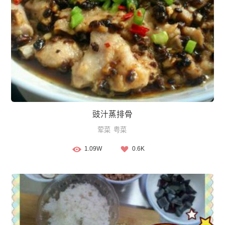
豉汁蒸排骨
荤菜
粤菜
1.09W
0.6K