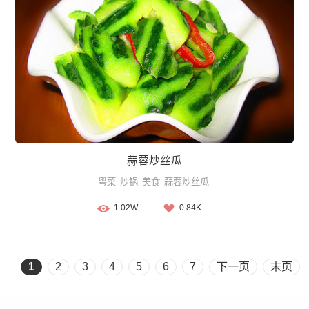
蒜蓉炒丝瓜
粤菜
炒锅
美食
蒜蓉炒丝瓜
1.02W
0.84K
1
2
3
4
5
6
7
下一页
末页