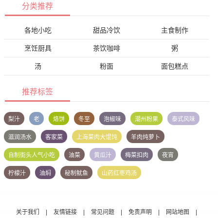
分类推荐
各地小吃
甜品冷饮
主食制作
烹饪厨具
茶饮咖啡
粥
汤
粉面
面包糕点
推荐标签
梨汁
老
烙饼
冬至
泡椒味
潮州粉果
泰式风味
滋润汤水
客家菜
上海菜肉大馄饨
羊肉炖萝卜
自制街头人气小吃
油菜
黄瓜汁
梅菜扣肉
夜宵
柠檬汁
油焖
秘制鱿鱼
山药红枣鸡汤
关于我们
|
友情链接
|
常见问题
|
免责声明
|
网站地图
|