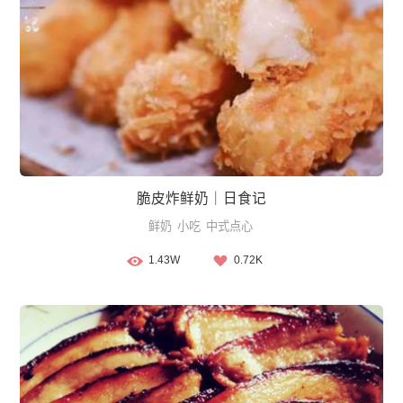
脆皮炸鲜奶｜日食记
鲜奶
小吃
中式点心
1.43W
0.72K