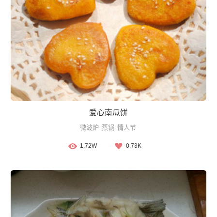
爱心南瓜饼
微波炉
蒸锅
情人节
1.72W
0.73K