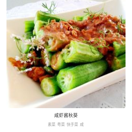
咸虾酱秋葵
素菜
粤菜
快手菜
咸