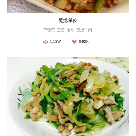
葱爆羊肉
下饭菜
荤菜
爆炒
葱爆羊肉
1.13W
0.92K