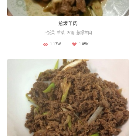
葱爆羊肉
下饭菜
荤菜
火锅
葱爆羊肉
1.17W
1.05K