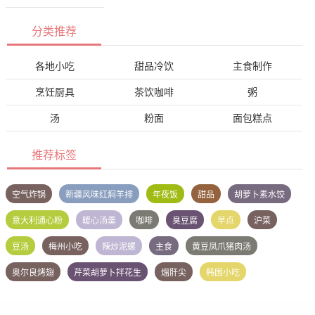
分类推荐
各地小吃
甜品冷饮
主食制作
烹饪厨具
茶饮咖啡
粥
汤
粉面
面包糕点
推荐标签
空气炸锅
新疆风味红焖羊排
年夜饭
甜品
胡萝卜素水饺
意大利通心粉
暖心汤羹
咖啡
臭豆腐
早点
沪菜
豆汤
梅州小吃
辣炒泥螺
主食
黄豆凤爪猪肉汤
奥尔良烤翅
芹菜胡萝卜拌花生
熘肝尖
韩国小吃