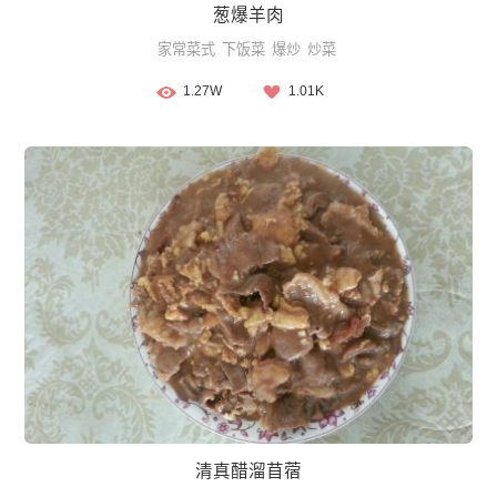
葱爆羊肉
家常菜式
下饭菜
爆炒
炒菜
1.27W
1.01K
清真醋溜苜蓿