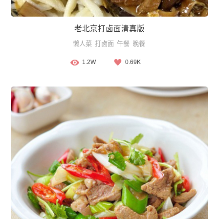
老北京打卤面清真版
懒人菜
打卤面
午餐
晚餐
1.2W
0.69K