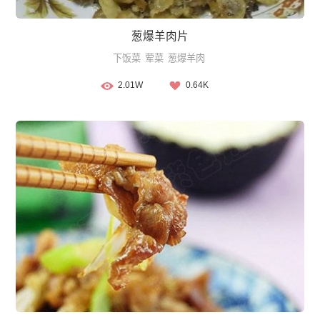
葱爆羊肉片
下饭菜
荤菜
葱爆羊肉
2.01W
0.64K