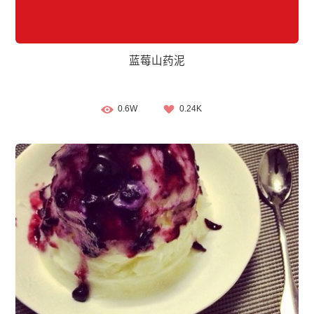
蓝莓山药泥
0.6W
0.24K