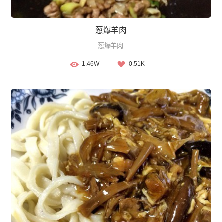
葱爆羊肉
葱爆羊肉
1.46W
0.51K