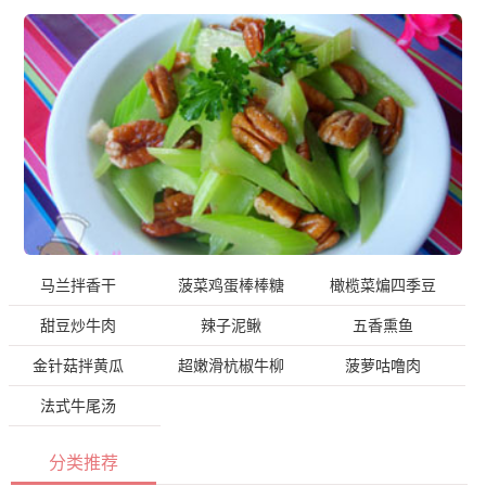
马兰拌香干
菠菜鸡蛋棒棒糖
橄榄菜煸四季豆
甜豆炒牛肉
辣子泥鳅
五香熏鱼
金针菇拌黄瓜
超嫩滑杭椒牛柳
菠萝咕噜肉
法式牛尾汤
分类推荐