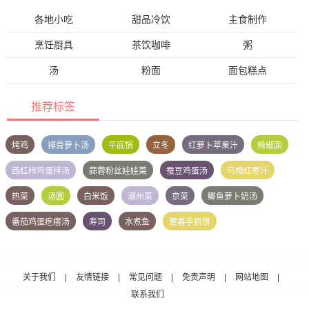
各地小吃
甜品冷饮
主食制作
烹饪厨具
茶饮咖啡
粥
汤
粉面
面包糕点
推荐标签
烤鸡
排骨萝卜汤
平底锅
立冬
红萝卜苹果汁
辣椒面
西红柿鸡蛋拌汤
蒜蓉粉丝娃娃菜
蚕豆鸡蛋汤
乌梅红枣汁
热菜
汤圆
白米饭
潮州菜
京菜
鲫鱼萝卜奶汤
番茄鸡蛋疙瘩汤
寿司
水煮鱼
葱香手抓饼
关于我们
|
友情链接
|
常见问题
|
免责声明
|
网站地图
|
联系我们