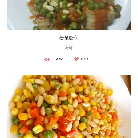
松鼠鳜鱼
海鲜
1.58W
0.9K