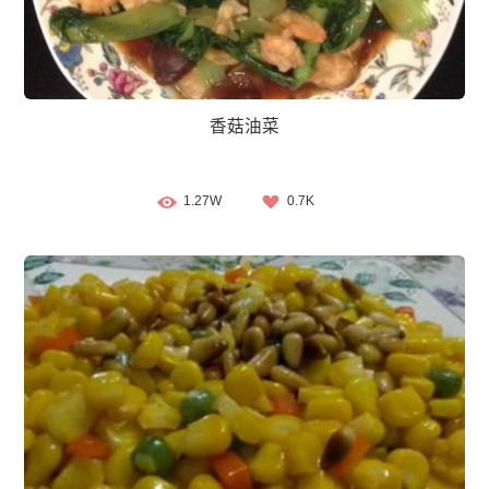
香菇油菜
1.27W
0.7K