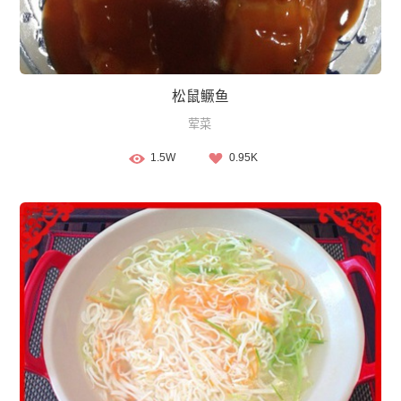
松鼠鳜鱼
荤菜
1.5W
0.95K