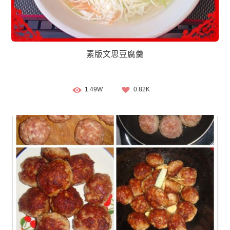
素版文思豆腐羹
1.49W
0.82K