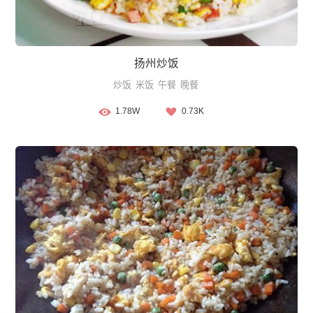
扬州炒饭
炒饭
米饭
午餐
晚餐
1.78W
0.73K