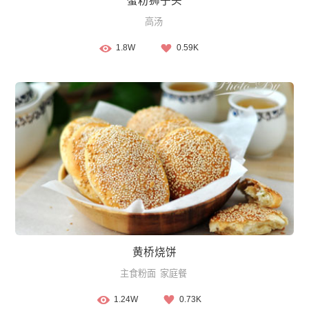
蟹粉狮子头
高汤
1.8W
0.59K
黄桥烧饼
主食粉面
家庭餐
1.24W
0.73K