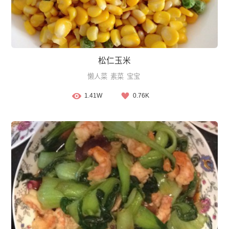
松仁玉米
懒人菜
素菜
宝宝
1.41W
0.76K