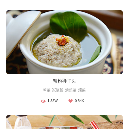
蟹粉狮子头
荤菜
家庭餐
清蒸菜
炖菜
1.38W
0.84K