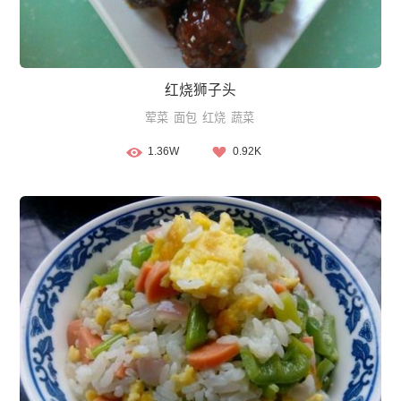
红烧狮子头
荤菜
面包
红烧
蔬菜
1.36W
0.92K