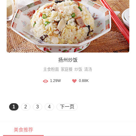
扬州炒饭
主食粉面
家庭餐
炒饭
清汤
1.29W
0.88K
1
2
3
4
下一页
美食推荐