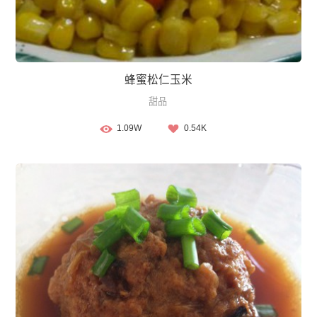
蜂蜜松仁玉米
甜品
1.09W
0.54K