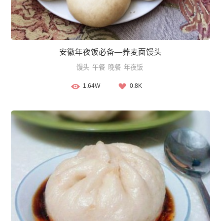
安徽年夜饭必备—荞麦面馒头
馒头
午餐
晚餐
年夜饭
1.64W
0.8K