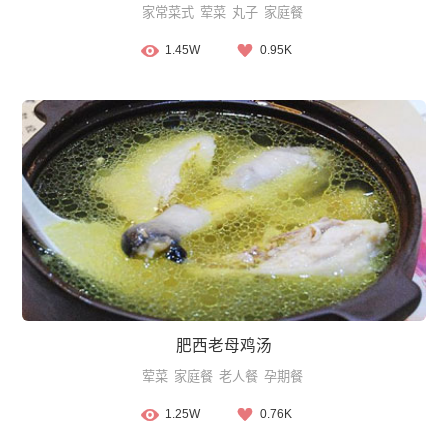
家常菜式
荤菜
丸子
家庭餐
1.45W
0.95K
肥西老母鸡汤
荤菜
家庭餐
老人餐
孕期餐
1.25W
0.76K