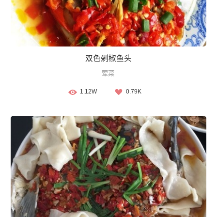
双色剁椒鱼头
荤菜
1.12W
0.79K