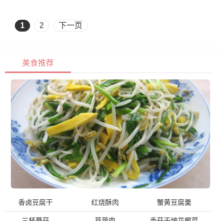
1
2
下一页
美食推荐
香卤豆腐干
红烧酥肉
蟹黄豆腐羹
三杯蘑菇
苜蓿肉
香菇干煸花椰菜