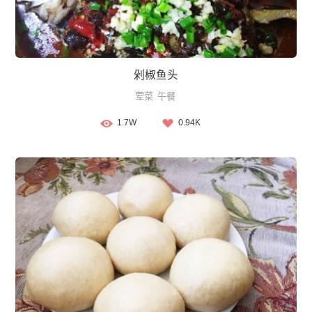
剁椒鱼头
荤菜
午餐
1.7W
0.94K