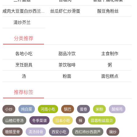
丝瓜虾仁炒滑蛋
酸豆角粉丝
咸肉大豆蛋白炒西兰花
清炒芥兰
分类推荐
各地小吃
甜品冷饮
主食制作
烹饪厨具
茶饮咖啡
粥
汤
粉面
面包糕点
推荐标签
小炒
炖白菜
河南小吃
锅巴
蛋卷
米粉
酸辣鸡
山楂红枣汤
冬季菜谱
日本小吃
辣
蒜蓉粉丝扇贝
糖醋里脊
清汤排骨
西安小吃
西红柿炒西葫芦
煸炒