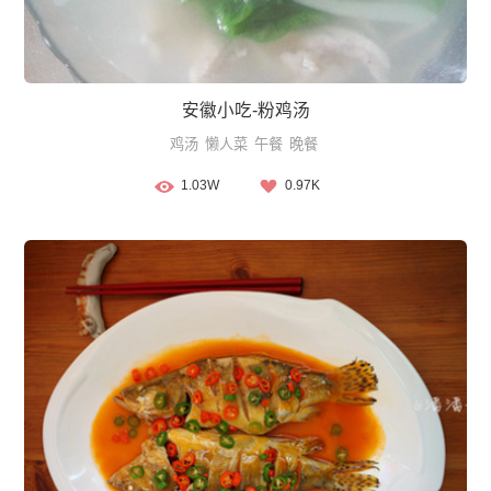
安徽小吃-粉鸡汤
鸡汤
懒人菜
午餐
晚餐
1.03W
0.97K