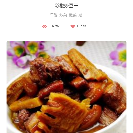
彩椒炒豆干
午餐
炒菜
徽菜
咸
1.67W
0.77K