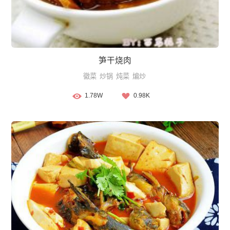
笋干烧肉
徽菜
炒锅
炖菜
煸炒
1.78W
0.98K