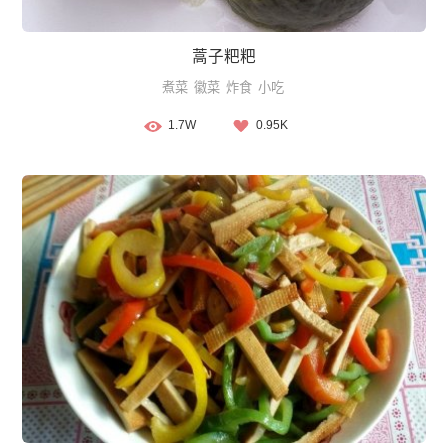
蒿子粑粑
煮菜
徽菜
炸食
小吃
1.7W
0.95K