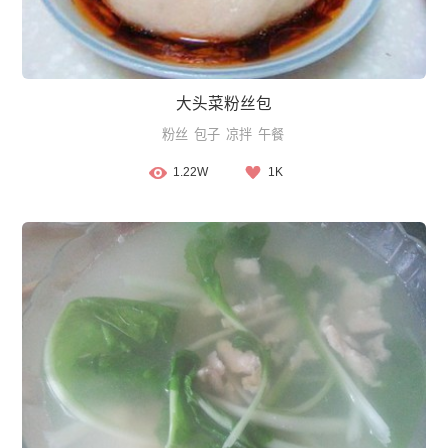
大头菜粉丝包
粉丝
包子
凉拌
午餐
1.22W
1K