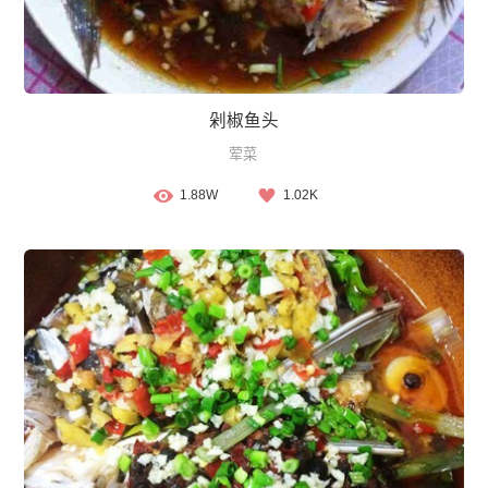
剁椒鱼头
荤菜
1.88W
1.02K