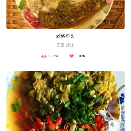
剁椒鱼头
荤菜
咸味
1.13W
1.02K