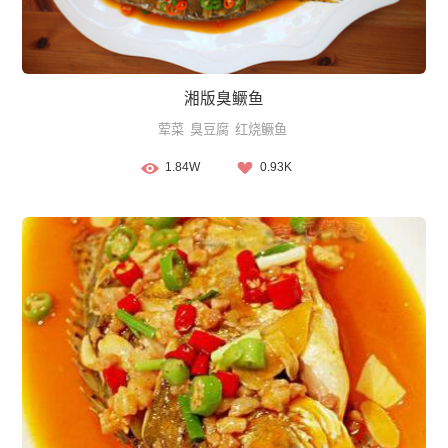
湘版臭鳜鱼
荤菜
臭豆腐
红烧鳜鱼
1.84W
0.93K