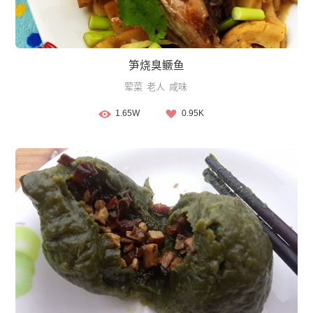
笋烧臭鳜鱼
荤菜
老人
咸味
1.65W
0.95K