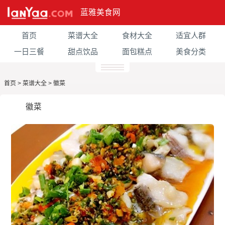
蓝雅美食网
首页
菜谱大全
食材大全
适宜人群
一日三餐
甜点饮品
面包糕点
美食分类
首页
>
菜谱大全
>
徽菜
徽菜