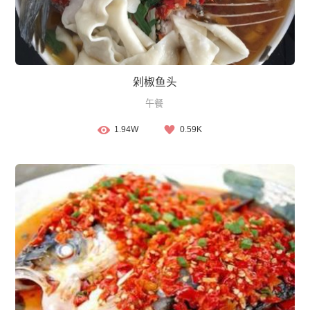
剁椒鱼头
午餐
1.94W
0.59K