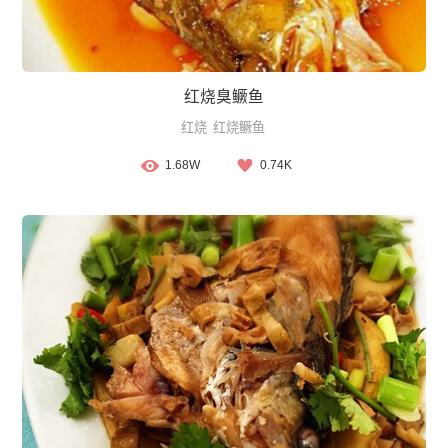
红烧臭鳜鱼
红烧
红烧鳜鱼
1.68W
0.74K