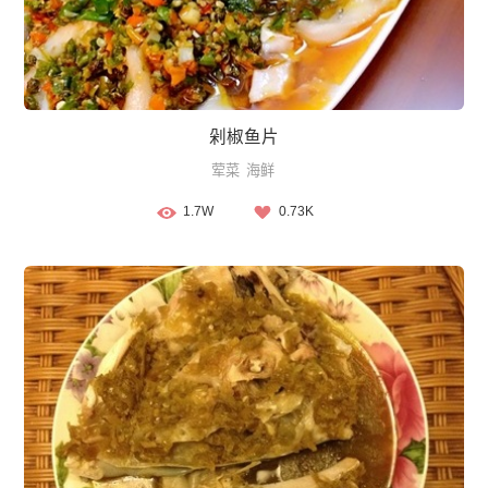
剁椒鱼片
荤菜
海鲜
1.7W
0.73K