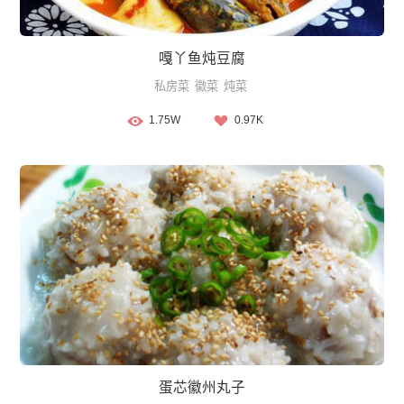
嘎丫鱼炖豆腐
私房菜
徽菜
炖菜
1.75W
0.97K
蛋芯徽州丸子