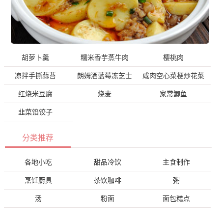
胡萝卜羹
糯米香芋蒸牛肉
樱桃肉
凉拌手撕蒜苔
朗姆酒蓝莓冻芝士
咸肉空心菜梗炒花菜
红烧米豆腐
烧麦
家常鲫鱼
韭菜馅饺子
分类推荐
各地小吃
甜品冷饮
主食制作
烹饪厨具
茶饮咖啡
粥
汤
粉面
面包糕点