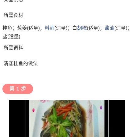
所需食材
桂鱼；葱姜(适量)；
料酒
(适量)；白
胡椒
(适量)；
酱油
(适量)；
盐(适量)
所需调料
清蒸桂鱼的做法
第 1 步