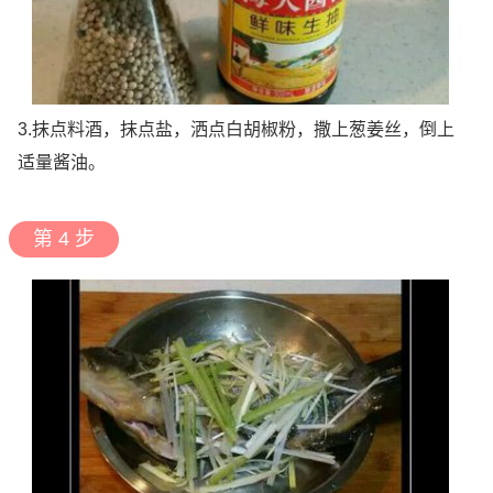
3.抹点料酒，抹点盐，洒点白胡椒粉，撒上葱姜丝，倒上
适量酱油。
第 4 步