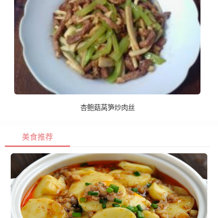
杏鲍菇莴笋炒肉丝
美食推荐