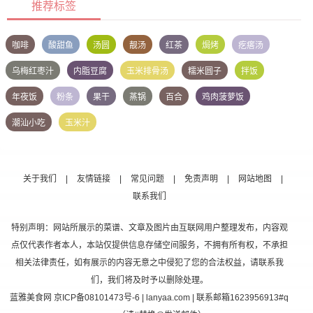
推荐标签
咖啡
酸甜鱼
汤圆
靓汤
红茶
焗烤
疙瘩汤
乌梅红枣汁
内脂豆腐
玉米排骨汤
糯米圆子
拌饭
年夜饭
粉条
果干
蒸锅
百合
鸡肉菠萝饭
潮汕小吃
玉米汁
关于我们
|
友情链接
|
常见问题
|
免责声明
|
网站地图
|
联系我们
特别声明：网站所展示的菜谱、文章及图片由互联网用户整理发布，内容观
点仅代表作者本人，本站仅提供信息存储空间服务，不拥有所有权，不承担
相关法律责任，如有展示的内容无意之中侵犯了您的合法权益，请联系我
们，我们将及时予以删除处理。
蓝雅美食网
京ICP备08101473号-6
| lanyaa.com | 联系邮箱1623956913#q