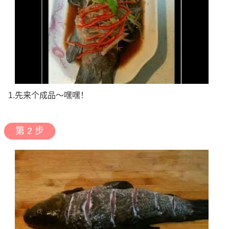
1.先来个成品～嘿嘿！
第 2 步