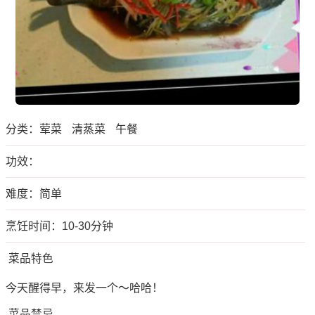
分类：
荤菜
清蒸菜
午餐
功效：
难度：简单
烹饪时间：10-30分钟
菜品特色
今天醒得早，来发一个～哈哈！
菜品禁忌