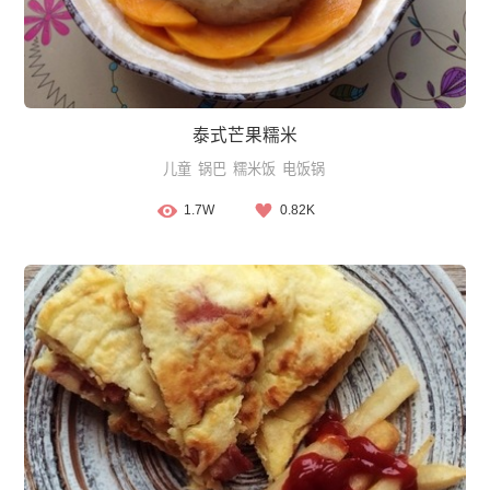
泰式芒果糯米
儿童
锅巴
糯米饭
电饭锅
1.7W
0.82K