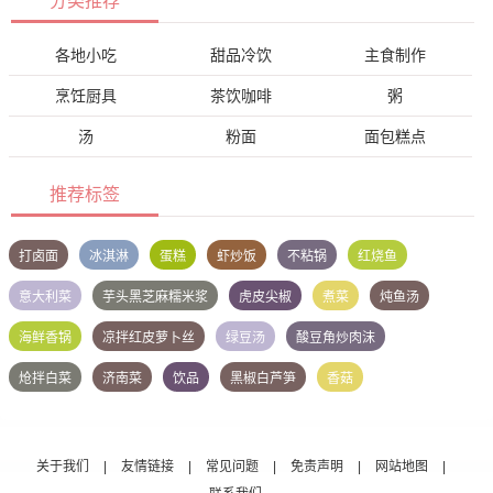
分类推荐
各地小吃
甜品冷饮
主食制作
烹饪厨具
茶饮咖啡
粥
汤
粉面
面包糕点
推荐标签
打卤面
冰淇淋
蛋糕
虾炒饭
不粘锅
红烧鱼
意大利菜
芋头黑芝麻糯米浆
虎皮尖椒
煮菜
炖鱼汤
海鲜香锅
凉拌红皮萝卜丝
绿豆汤
酸豆角炒肉沫
炝拌白菜
济南菜
饮品
黑椒白芦笋
香菇
关于我们
|
友情链接
|
常见问题
|
免责声明
|
网站地图
|