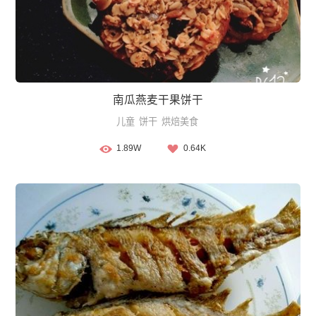
南瓜燕麦干果饼干
儿童
饼干
烘焙美食
1.89W
0.64K