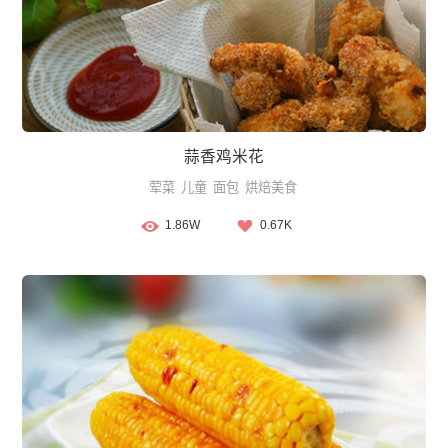
蒜香鸡米花
荤菜
儿童
面包
烘焙美食
1.86W
0.67K