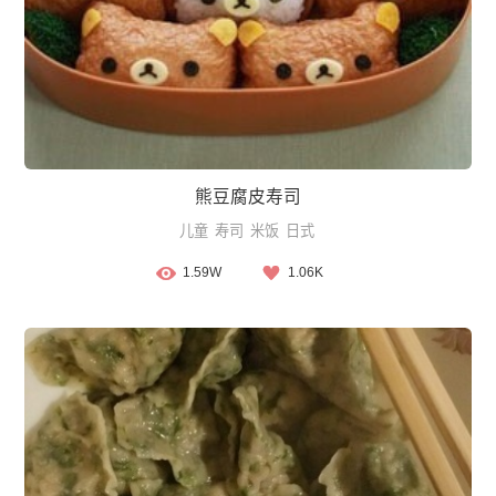
熊豆腐皮寿司
儿童
寿司
米饭
日式
1.59W
1.06K