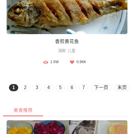
香煎黄花鱼
海鲜
儿童
1.5W
0.96K
1
2
3
4
5
6
7
下一页
末页
美食推荐