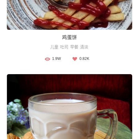
鸡蛋饼
儿童
吐司
早餐
清淡
1.9W
0.82K