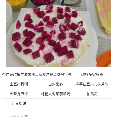
趣多多家庭版
杏仁蔓越梅牛油果沙拉
新奥尔良风味烤针亮鱼
士豆排骨粥
白灼菜心
麻薯红豆夹心抹茶软欧
蒸笼九节虾
枸杞大枣车前草汤
拍黄瓜
红豆松饼