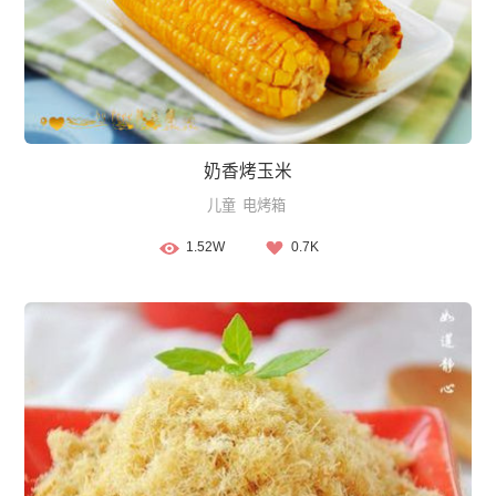
奶香烤玉米
儿童
电烤箱
1.52W
0.7K