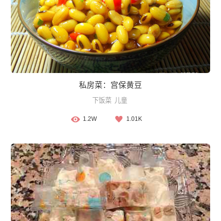
私房菜：宫保黄豆
下饭菜
儿童
1.2W
1.01K