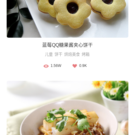
蓝莓QQ糖果酱夹心饼干
儿童
饼干
烘焙美食
烤箱
1.56W
0.9K