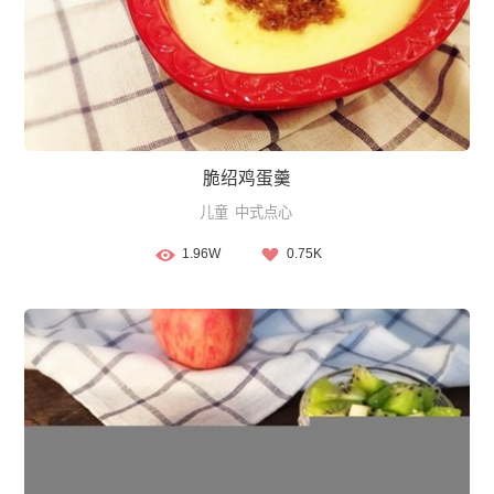
脆绍鸡蛋羹
儿童
中式点心
1.96W
0.75K