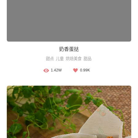
奶香蛋挞
甜点
儿童
烘焙美食
甜品
1.42W
0.99K