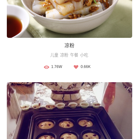
凉粉
儿童
凉粉
午餐
小吃
1.76W
0.66K