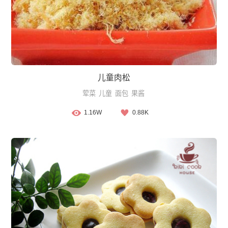
儿童肉松
荤菜
儿童
面包
果酱
1.16W
0.88K