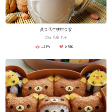
黄豆花生核桃豆浆
饮品
儿童
丸子
1.58W
0.75K