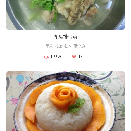
冬瓜排骨汤
荤菜
儿童
老人
排骨汤
1.83W
1K