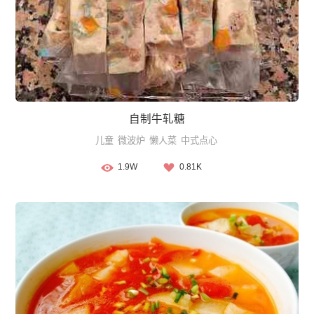
自制牛轧糖
儿童
微波炉
懒人菜
中式点心
1.9W
0.81K