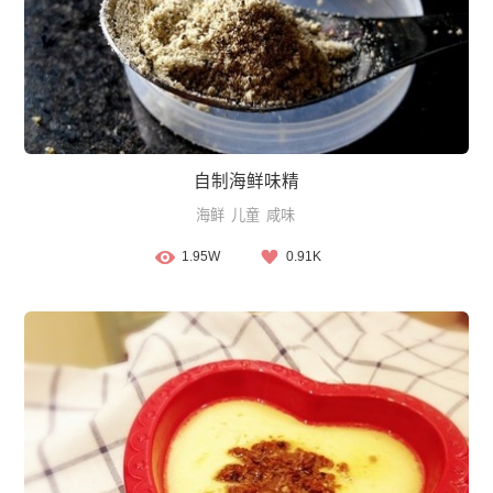
自制海鲜味精
海鲜
儿童
咸味
1.95W
0.91K