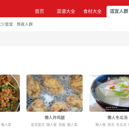
首页
菜谱大全
食材大全
适宜人群
老少皆宜
熬夜人群
懒人炸鸡腿
懒人冬瓜汤
懒人菜
家常菜式
懒人餐
西餐
懒人菜
懒人餐
煲汤
冬瓜汤