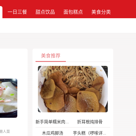
一日三餐
甜点饮品
面包糕点
美食分类
美食推荐
折耳根炖排骨
新手简单糯米肉末烧麦
懒人菜
木瓜鸡脚汤
芋头糕（啰嗦详细版）