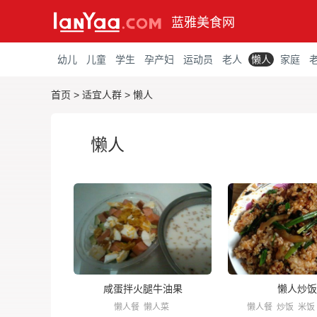
蓝雅美食网
幼儿
儿童
学生
孕产妇
运动员
老人
懒人
家庭
首页
>
适宜人群
>
懒人
懒人
咸蛋拌火腿牛油果
懒人炒饭
懒人餐
懒人菜
懒人餐
炒饭
米饭