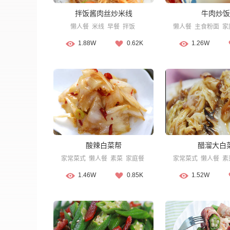
拌饭酱肉丝炒米线
牛肉炒饭
懒人餐
米线
早餐
拌饭
懒人餐
主食粉面
家
1.88W
0.62K
1.26W
酸辣白菜帮
醋溜大白
家常菜式
懒人餐
素菜
家庭餐
家常菜式
懒人餐
素
1.46W
0.85K
1.52W