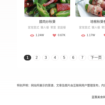
腊肉炒秋葵
培根秋葵
家常菜式
懒人餐
荤菜
家庭餐
家常菜式
懒人餐
荤
1.24W
0.67K
1.17W
1
2
3
4
5
6
7
下一页
特别声明：网站所展示的菜谱、文章及图片由互联网用户整理发布，内
蓝雅美食