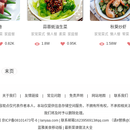
卷
蒜蓉蚝油生菜
秋葵炒虾
菜
家庭餐
家常菜式
懒人餐
素菜
家庭餐
家常菜式
懒人餐
荤菜
0.82K
1.8W
0.95K
1.58W
末页
关于我们
|
友情链接
|
常见问题
|
免责声明
|
网站地图
|
联系我们
容观点仅代表作者本人，本站仅提供信息存储空间服务，不拥有所有权，不承担相关
我们将及时予以删除处理。
网
京ICP备08101473号-6
| lanyaa.com | 联系邮箱1623956913#qq.com （请#
蓝雅美食移动版
| 最新菜谱做法大全