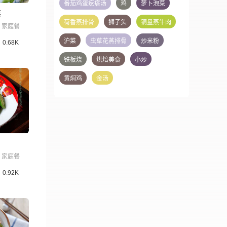
番茄鸡蛋疙瘩汤
鸡
萝卜泡菜
菜
荷香蒸排骨
狮子头
铜盘蒸牛肉
家庭餐
沪菜
虫草花蒸排骨
炒米粉
0.68K
铁板烧
烘焙美食
小炒
黄焖鸡
金汤
家庭餐
0.92K