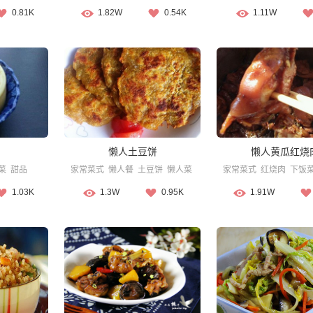
0.81K
1.82W
0.54K
1.11W
懒人土豆饼
懒人黄瓜红烧
菜
甜品
家常菜式
懒人餐
土豆饼
懒人菜
家常菜式
红烧肉
下饭
1.03K
1.3W
0.95K
1.91W