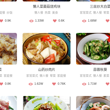
懒人菜菌菇烧鸡块
三丝炒大白
庭餐
炒饭
懒人餐
热菜
美食
家常菜式
懒人餐
荤菜
0.9K
1.33W
0.6K
1.68W
菜
山药炒肉片
蒜蓉秋葵
菜
家庭餐
家常菜式
懒人餐
荤菜
家庭餐
家常菜式
懒人餐
素菜
0.8K
1.62W
0.76K
1.71W