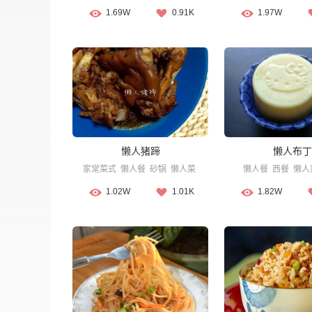
1.69W
0.91K
1.97W
懒人猪蹄
懒人布丁
家常菜式
懒人餐
砂锅
懒人菜
懒人餐
西餐
懒人
1.02W
1.01K
1.82W