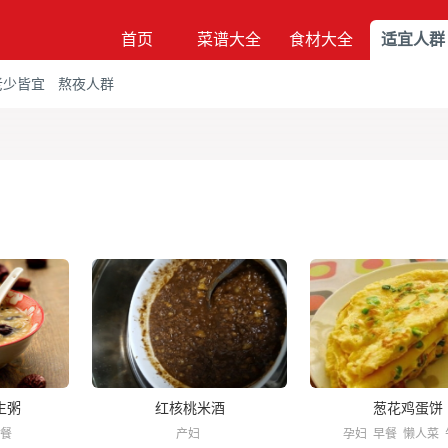
首页
菜谱大全
食材大全
适宜人群
老少皆宜
熬夜人群
生粥
红核桃米酒
葱花鸡蛋饼
餐
产妇
孕妇
早餐
懒人菜