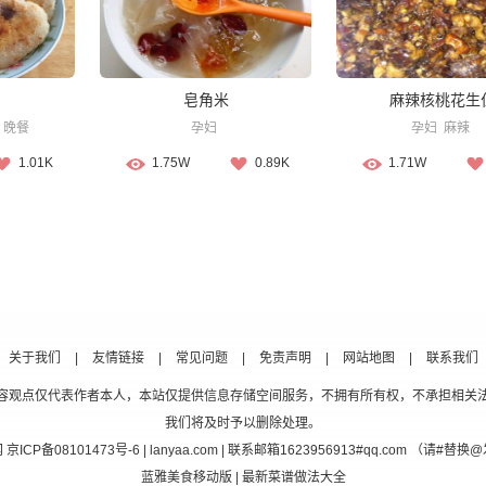
皂角米
麻辣核桃花生
晚餐
孕妇
孕妇
麻辣
1.01K
1.75W
0.89K
1.71W
关于我们
|
友情链接
|
常见问题
|
免责声明
|
网站地图
|
联系我们
容观点仅代表作者本人，本站仅提供信息存储空间服务，不拥有所有权，不承担相关
我们将及时予以删除处理。
网
京ICP备08101473号-6
| lanyaa.com | 联系邮箱1623956913#qq.com （请#
蓝雅美食移动版
| 最新菜谱做法大全