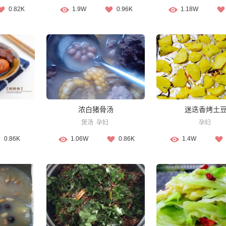
0.82K
1.9W
0.96K
1.18W
浓白猪骨汤
迷迭香烤土
煲汤
孕妇
孕妇
0.86K
1.06W
0.86K
1.4W