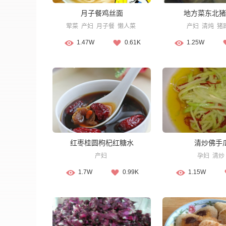
月子餐鸡丝面
地方菜东北猪
荤菜
产妇
月子餐
懒人菜
产妇
清炖
猪
1.47W
0.61K
1.25W
红枣桂圆枸杞红糖水
清炒佛手
产妇
孕妇
清炒
1.7W
0.99K
1.15W