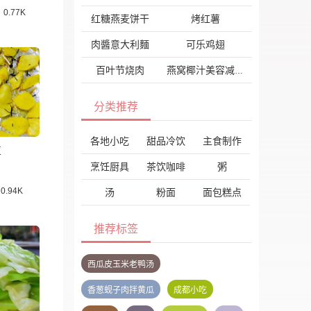
0.77K
红糖燕麦饼干
烤红薯
肉醬意大利麵
可乐鸡翅
百叶节烧肉
燕窝椰汁美容减肥羹
分类推荐
各地小吃
甜品冷饮
主食制作
豆
烹饪厨具
茶饮咖啡
粥
0.94K
汤
粉面
面包糕点
推荐标签
西瓜皮玉米老鸭汤
香葱蚬子肉拌黄瓜
成都小吃