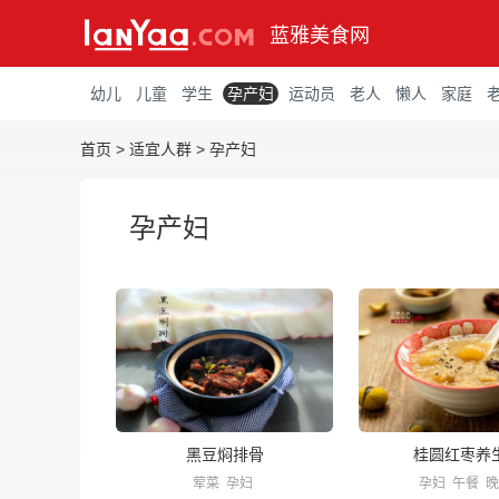
蓝雅美食网
幼儿
儿童
学生
孕产妇
运动员
老人
懒人
家庭
首页
>
适宜人群
>
孕产妇
孕产妇
黑豆焖排骨
桂圆红枣养
荤菜
孕妇
孕妇
午餐
晚