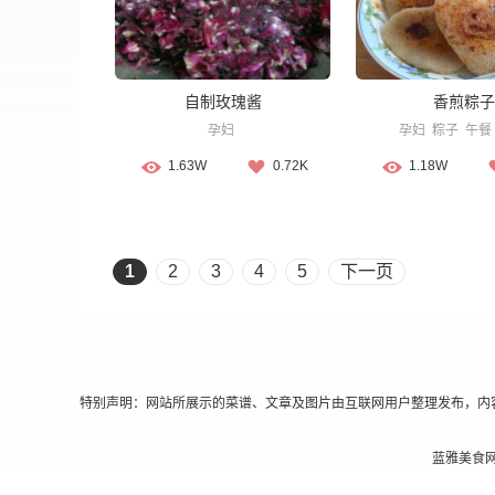
自制玫瑰酱
香煎粽子
孕妇
孕妇
粽子
午餐
1.63W
0.72K
1.18W
1
2
3
4
5
下一页
特别声明：网站所展示的菜谱、文章及图片由互联网用户整理发布，内
蓝雅美食