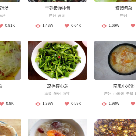
蹄汤
干锅猪蹄排骨
糖醋包菜
蹄汤
产妇
高汤
产妇
0.81K
1.43W
0.64K
1.66W
瓜
凉拌穿心莲
南瓜小米粥
凉菜
孕妇
凉拌
产妇
小米粥
午餐
0.8K
1.39W
0.59K
1.98W