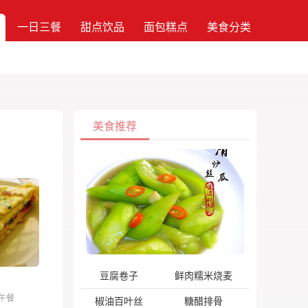
一日三餐
甜点饮品
面包糕点
美食分类
美食推荐
豆腐卷子
鲜肉糯米烧麦
午餐
椒油百叶丝
糖醋排骨