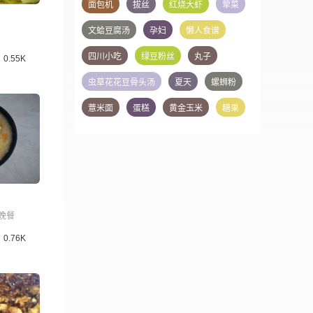
面包机
拔丝
红烧大虾
荤菜
文蛤豆腐汤
孕妇
懒人食谱
四川小吃
绿豆粉丝
丸子
0.55K
虫草花花豆骨头汤
夏天
螺蛳粉
薏米面
蛋糕
黄金玉米
糖果
晚餐
0.76K