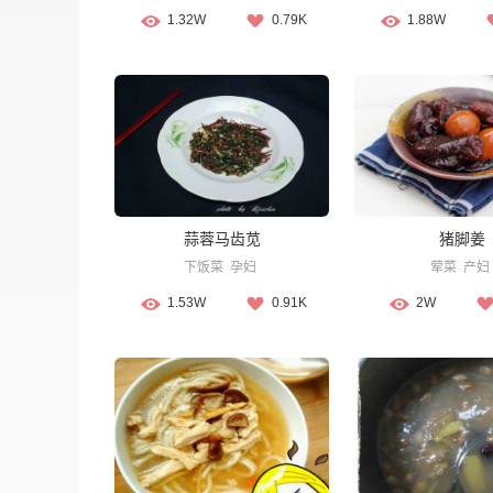
1.32W
0.79K
1.88W
蒜蓉马齿苋
猪脚姜
下饭菜
孕妇
荤菜
产妇
1.53W
0.91K
2W