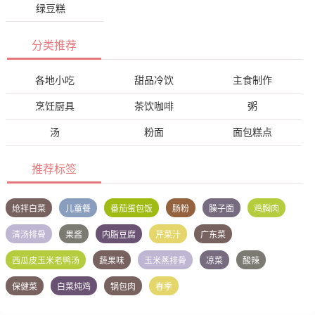
绿豆糕
分类推荐
各地小吃
甜品冷饮
主食制作
烹饪厨具
茶饮咖啡
粥
汤
粉面
面包糕点
推荐标签
炝拌白菜
儿童餐
番茄蛋包饭
肠粉
臊子面
鸡胸肉
清汤排骨
果酱
内脂豆腐
芹菜汁
广东菜
西瓜皮玉米老鸭汤
蔬果味
玉米蒸排骨
凉菜
酸辣
保健菜
白菜炖鸡
锅包肉
春季