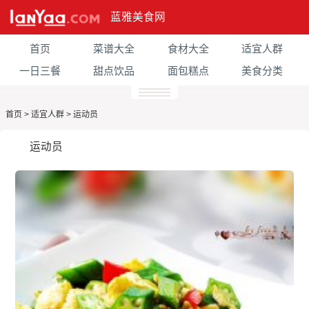
蓝雅美食网
首页
菜谱大全
食材大全
适宜人群
一日三餐
甜点饮品
面包糕点
美食分类
首页
>
适宜人群
>
运动员
运动员