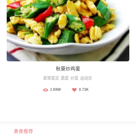
秋葵炒鸡蛋
家常菜式
蔬菜
炒菜
运动员
1.69W
0.73K
美食推荐