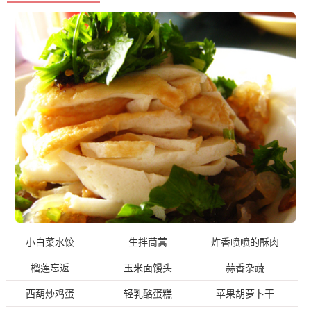
小白菜水饺
生拌茼蒿
炸香喷喷的酥肉
榴莲忘返
玉米面馒头
蒜香杂蔬
西葫炒鸡蛋
轻乳酪蛋糕
苹果胡萝卜干