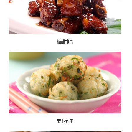
糖醋排骨
萝卜丸子