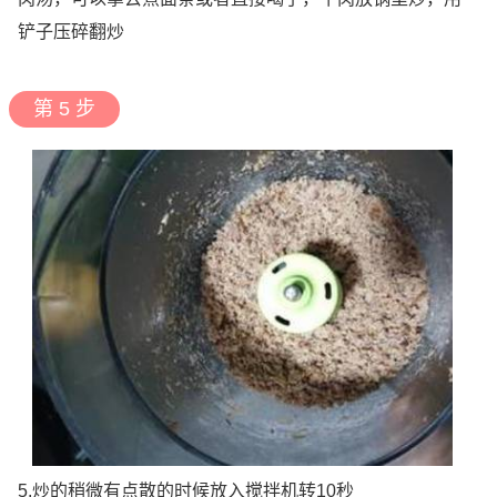
铲子压碎翻炒
第 5 步
5.炒的稍微有点散的时候放入搅拌机转10秒