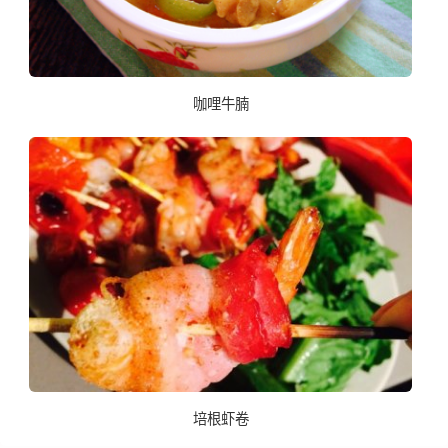
咖哩牛腩
培根虾卷