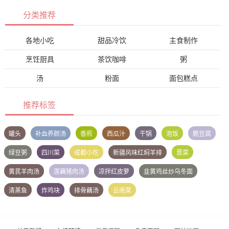
分类推荐
各地小吃
甜品冷饮
主食制作
烹饪厨具
茶饮咖啡
粥
汤
粉面
面包糕点
推荐标签
罐头
补血养颜汤
香煎
西瓜汁
干锅
泡饭
脆豆腐
绿豆粥
四川菜
成都小吃
新疆风味红焖羊排
晋菜
黄芪羊肉汤
莲藕猪肉汤
凉拌红皮萝
韭黄鸡丝炒乌冬面
清蒸鱼
炸鸡块
排骨藕汤
云南菜