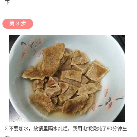
下
第 3 步
3.不要加水，放锅里隔水炖烂，我用电饭煲炖了90分钟左