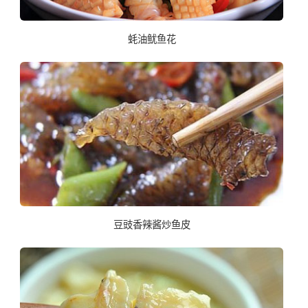
蚝油鱿鱼花
豆豉香辣酱炒鱼皮