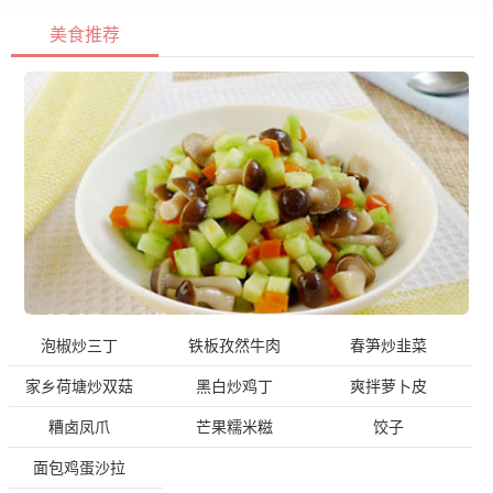
美食推荐
泡椒炒三丁
铁板孜然牛肉
春笋炒韭菜
家乡荷塘炒双菇
黑白炒鸡丁
爽拌萝卜皮
糟卤凤爪
芒果糯米糍
饺子
面包鸡蛋沙拉