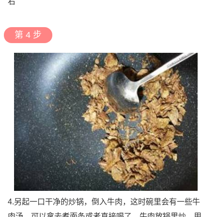
右
第 4 步
4.另起一口干净的炒锅，倒入牛肉，这时碗里会有一些牛
肉汤，可以拿去煮面条或者直接喝了，牛肉放锅里炒，用