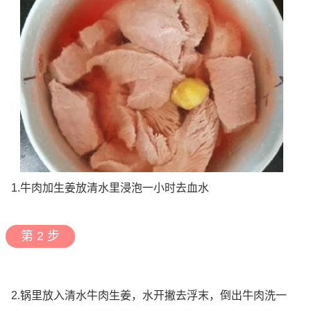
1.牛肉加生姜放清水里浸泡一小时去血水
第 2 步
2.锅里放入清水牛肉生姜，水开撇去浮末，倒出牛肉洗一