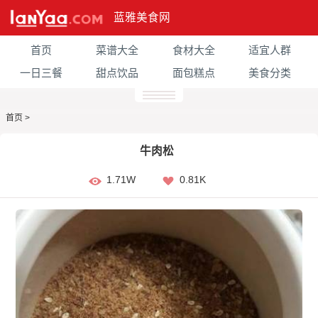
蓝雅美食网
首页
菜谱大全
食材大全
适宜人群
一日三餐
甜点饮品
面包糕点
美食分类
首页
>
牛肉松
1.71W
0.81K