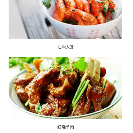
油焖大虾
红烧羊肉