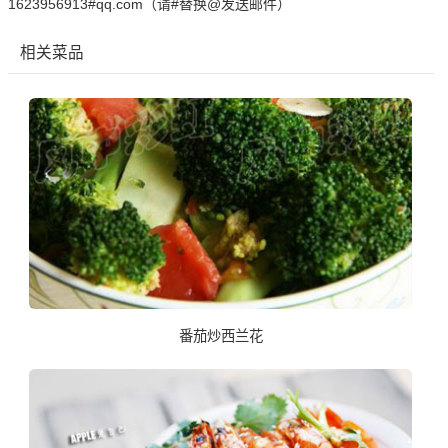
1623956913#qq.com（请#替换@发送邮件）
相关菜品
番茄炒西兰花