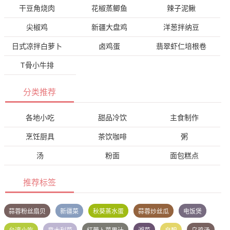
干豆角烧肉
花椒蒸鲫鱼
辣子泥鳅
尖椒鸡
新疆大盘鸡
洋葱拌纳豆
日式凉拌白萝卜
卤鸡蛋
翡翠虾仁培根卷
T骨小牛排
分类推荐
各地小吃
甜品冷饮
主食制作
烹饪厨具
茶饮咖啡
粥
汤
粉面
面包糕点
推荐标签
蒜蓉粉丝扇贝
新疆菜
秋葵蒸水蛋
蒜蓉炒丝瓜
电饭煲