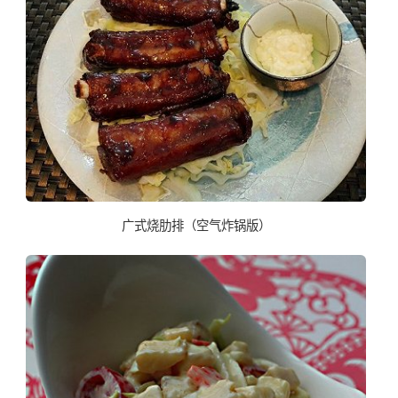
广式烧肋排（空气炸锅版）