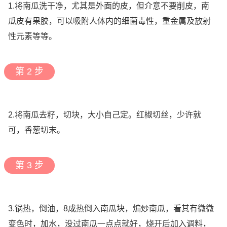
1.将南瓜洗干净，尤其是外面的皮，但介意不要削皮，南
瓜皮有果胶，可以吸附人体内的细菌毒性，重金属及放射
性元素等等。
第 2 步
2.将南瓜去籽，切块，大小自己定。红椒切丝，少许就
可，香葱切末。
第 3 步
3.锅热，倒油，8成热倒入南瓜块，煸炒南瓜，看其有微微
变色时，加水，没过南瓜一点点就好，烧开后加入调料，