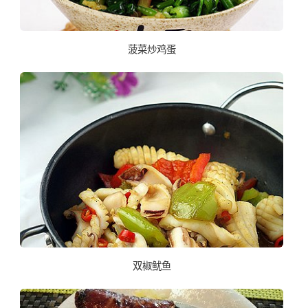
菠菜炒鸡蛋
双椒鱿鱼