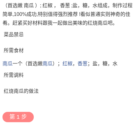
（首选嫩 南瓜 ）; 红椒 ， 香葱 ;盐，糖，水组成，制作过程
简单,100%成功,特别值得强烈推荐 !看似普通实则神奇的佳
肴。赶紧买好材料跟我一起做出美味的红烧南瓜吧。
菜品禁忌
所需食材
南瓜
一个（首选嫩
南瓜
）；
红椒
，
香葱
；盐，糖，水
所需调料
红烧南瓜的做法
第 1 步