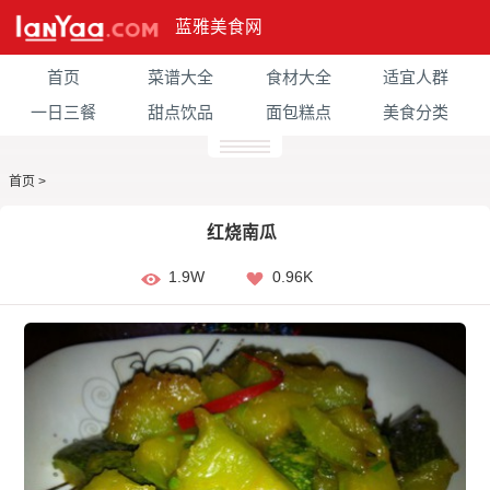
蓝雅美食网
首页
菜谱大全
食材大全
适宜人群
一日三餐
甜点饮品
面包糕点
美食分类
首页
>
红烧南瓜
1.9W
0.96K