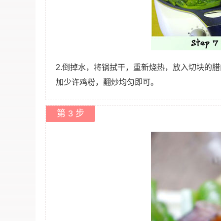
2.倒掉水，将锅拭干，重新烧热，放入切块的
加少许鸡粉，翻炒均匀即可。
第 3 步