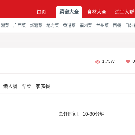
首页
菜谱大全
食材大全
适宜人群
湘菜
广西菜
新疆菜
地方菜
香港菜
福州菜
兰州菜
西餐
日韩
1.73W
0
懒人餐
荤菜
家庭餐
烹饪时间：10-30分钟