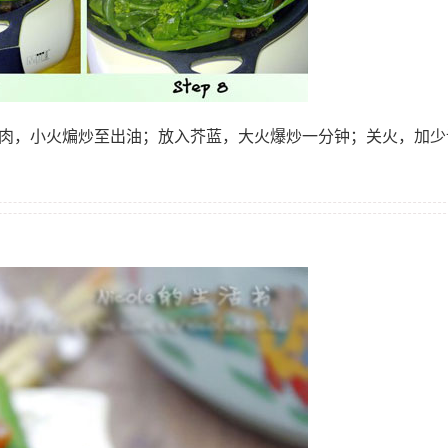
腊肉，小火煸炒至出油；放入芥蓝，大火爆炒一分钟；关火，加少