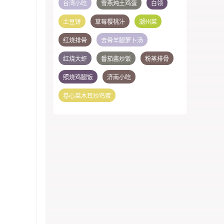
台湾小吃
雪燕炖土鸡蛋
白领
土豆饼
草莓樱桃汁
潮州菜
红烧排骨
去骨羊腿萝卜汤
红烧大虾
番茄酱炒饭
粉蒸排骨
照烧鸡腿饭
济南小吃
卷心菜木耳炒鸡蛋