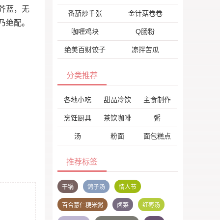
芥蓝，无
番茄炒千张
金针菇卷卷
乃绝配。
咖喱鸡块
Q肠粉
绝美百财饺子
凉拌苦瓜
分类推荐
各地小吃
甜品冷饮
主食制作
烹饪厨具
茶饮咖啡
粥
汤
粉面
面包糕点
推荐标签
干锅
鸽子汤
情人节
百合薏仁粳米粥
卤菜
红枣汤