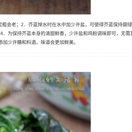
杆过粗会老；2．芥蓝焯水时在水中加少许盐，可使得芥蓝保持碧绿
4．为保持芥蓝本身的清甜鲜香，少许盐和鸡粉调味即可，无需
添加少许糖和料酒，味道会更加鲜美。