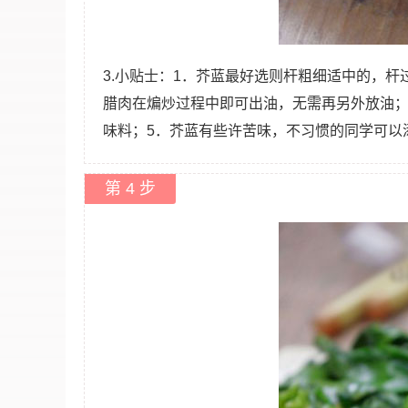
3.小贴士：1．芥蓝最好选则杆粗细适中的，
腊肉在煸炒过程中即可出油，无需再另外放油；
味料；5．芥蓝有些许苦味，不习惯的同学可以
第 4 步