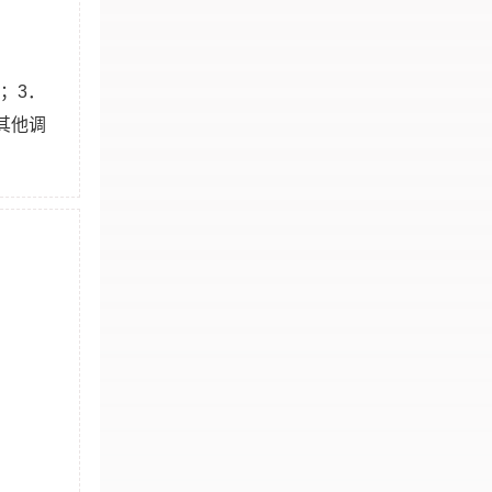
；3．
其他调