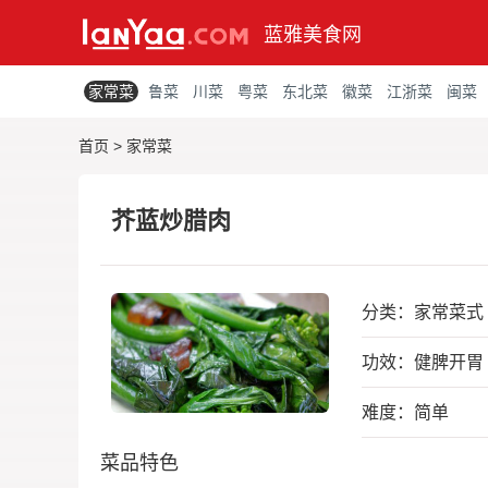
蓝雅美食网
家常菜
鲁菜
川菜
粤菜
东北菜
徽菜
江浙菜
闽菜
首页
>
家常菜
芥蓝炒腊肉
分类：
家常菜式
功效：健脾开胃
难度：简单
菜品特色