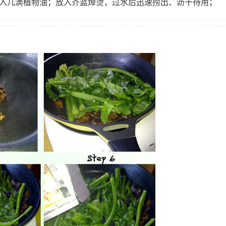
加入几滴植物油；放入芥蓝焯烫，过水后迅速捞出、沥干待用；