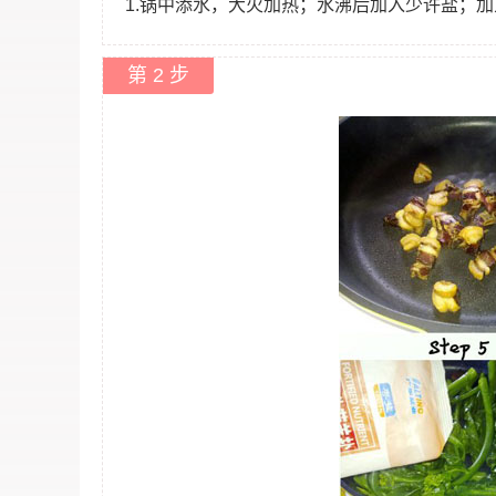
1.锅中添水，大火加热；水沸后加入少许盐；
第 2 步