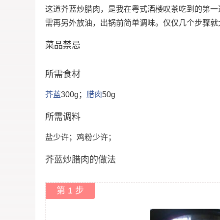
这道芥蓝炒腊肉，是我在粤式酒楼叹茶吃到的第一
需再另外放油，出锅前简单调味。仅仅几个步骤就
菜品禁忌
所需食材
芥蓝
300g；
腊肉
50g
所需调料
盐少许；鸡粉少许；
芥蓝炒腊肉的做法
第 1 步