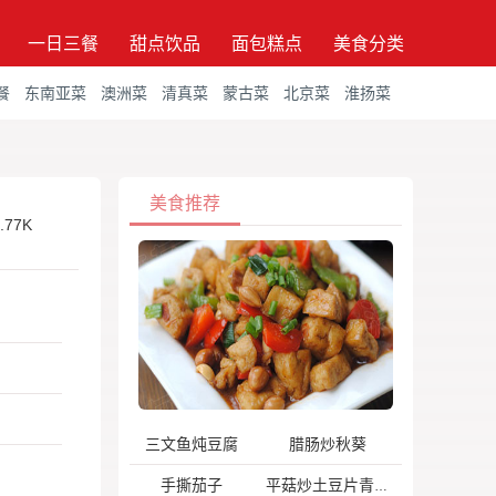
一日三餐
甜点饮品
面包糕点
美食分类
餐
东南亚菜
澳洲菜
清真菜
蒙古菜
北京菜
淮扬菜
美食推荐
.77K
三文鱼炖豆腐
腊肠炒秋葵
手撕茄子
平菇炒土豆片青椒