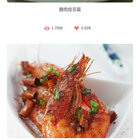
腊肉烩豆腐
1.76W
0.92K