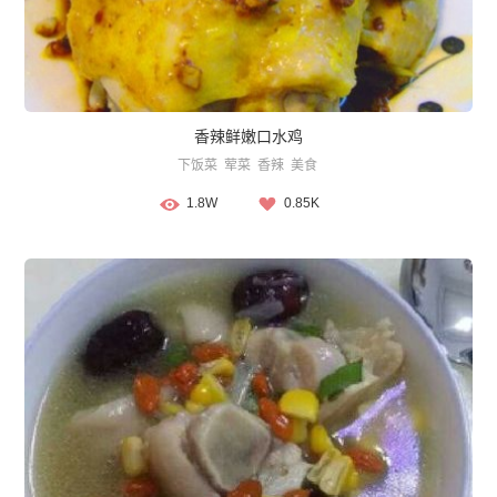
香辣鲜嫩口水鸡
下饭菜
荤菜
香辣
美食
1.8W
0.85K