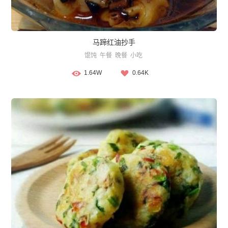
马蹄红油抄手
馄饨
午餐
晚餐
小吃
1.64W
0.64K