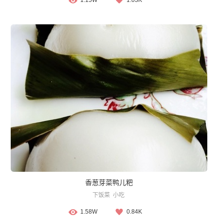
1.15W
1.03K
香葱芽菜鸭儿粑
下饭菜
小吃
1.58W
0.84K