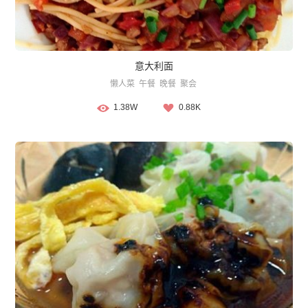
意大利面
懒人菜
午餐
晚餐
聚会
1.38W
0.88K