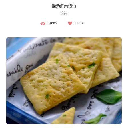
酸汤鲜肉馄饨
馄饨
1.09W
1.11K