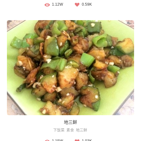
1.12W
0.59K
地三鲜
下饭菜
素食
地三鲜