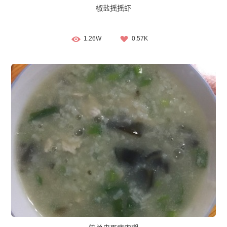
椒盐摇摇虾
1.26W
0.57K