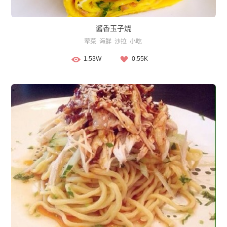
酱香玉子烧
荤菜
海鲜
沙拉
小吃
1.53W
0.55K