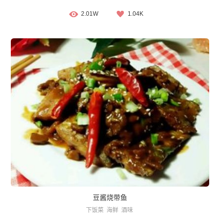
2.01W
1.04K
豆酱烧带鱼
下饭菜
海鲜
酒味