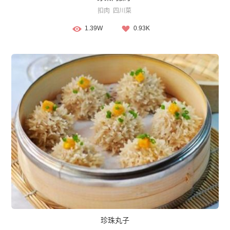
扣肉
四川菜
1.39W
0.93K
珍珠丸子