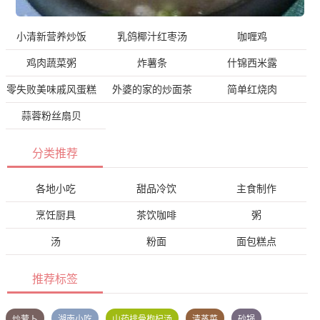
小清新营养炒饭
乳鸽椰汁红枣汤
咖喱鸡
鸡肉蔬菜粥
炸薯条
什锦西米露
零失败美味戚风蛋糕
外婆的家的炒面茶
简单红烧肉
蒜蓉粉丝扇贝
分类推荐
各地小吃
甜品冷饮
主食制作
烹饪厨具
茶饮咖啡
粥
汤
粉面
面包糕点
推荐标签
炒萝卜
湖南小吃
山药排骨枸杞汤
清蒸菜
砂锅