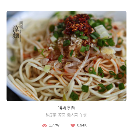
销魂凉面
私房菜
凉面
懒人菜
午餐
1.77W
0.94K