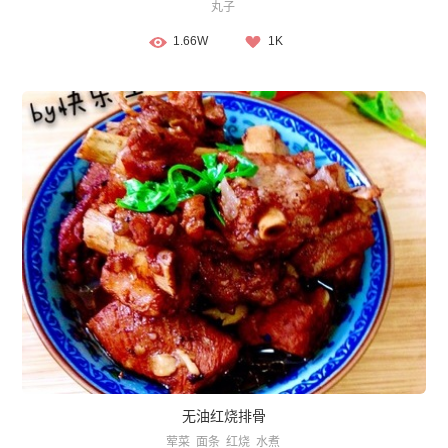
丸子
1.66W
1K
无油红烧排骨
荤菜
面条
红烧
水煮