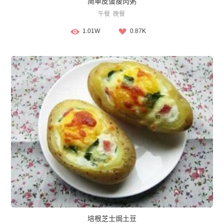
简单皮蛋瘦肉粥
午餐
晚餐
1.01W
0.87K
培根芝士焗土豆