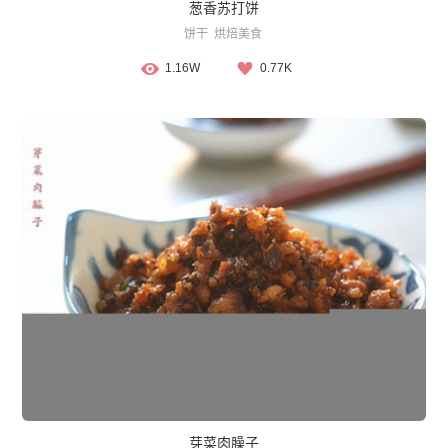
葱香苏打饼
饼干
烘焙美食
1.16W
0.77K
芽菜肉臊子