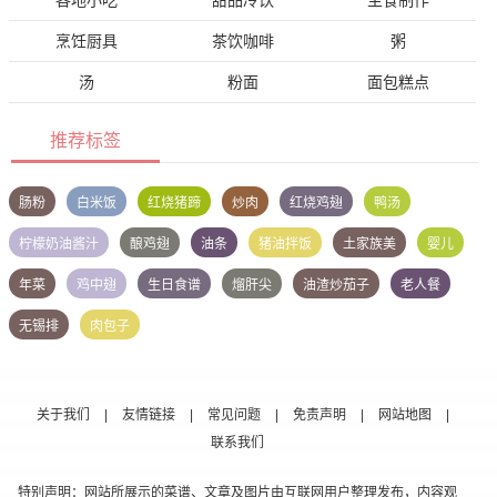
各地小吃
甜品冷饮
主食制作
烹饪厨具
茶饮咖啡
粥
汤
粉面
面包糕点
推荐标签
肠粉
白米饭
红烧猪蹄
炒肉
红烧鸡翅
鸭汤
柠檬奶油酱汁
酿鸡翅
油条
猪油拌饭
土家族美
婴儿
年菜
鸡中翅
生日食谱
熘肝尖
油渣炒茄子
老人餐
无锡排
肉包子
关于我们
|
友情链接
|
常见问题
|
免责声明
|
网站地图
|
联系我们
特别声明：网站所展示的菜谱、文章及图片由互联网用户整理发布，内容观