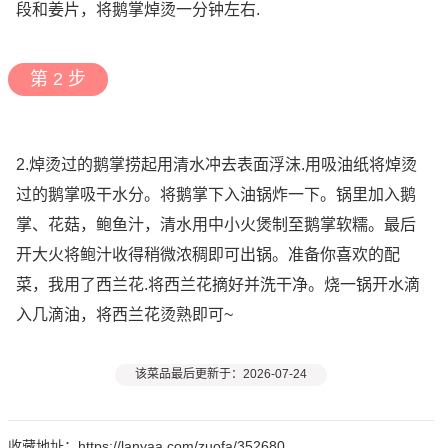
段和姜片，将鹅掌焯烫一分钟左右.
第 2 步
2.焯烫过的鹅掌捞起用清水冲去表面浮沫.用吸油纸将焯烫
过的鹅掌吸干水分。将鹅掌下入油锅炸一下。锅里加入鹅
掌、花菇，鲍鱼汁，清水用中小火煲制至鹅掌软糯。最后
开大火将鲍汁收得稍微浓稠即可出锅。准备你喜欢的配
菜，我用了西兰花.将西兰花摘好并洗干净。烧一锅开水滴
入几滴油，将西兰花烫熟即可~
该菜品最后更新于：2026-07-24
收藏地址：https://lanyaa.com/zuofa/352680