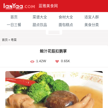
蓝雅美食网
首页
菜谱大全
食材大全
适宜人群
一日三餐
甜点饮品
面包糕点
美食分类
首页
>
粤菜
鲍汁花菇扣鹅掌
1.42W
0.65K