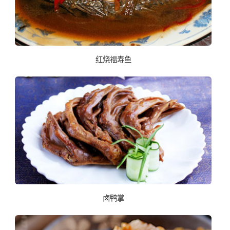
红烧福寿鱼
卤鸭掌