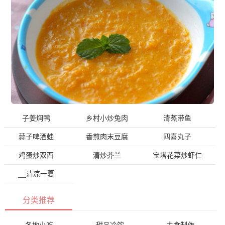
子姜焖鸭
乡村小炒兔肉
清蒸带鱼
蒜子啤酒蛙
香煎肉末豆腐
四喜丸子
鸡蛋炒双西
清炒芥兰
宝塔花菜炒虾仁
__清凉一夏
分类推荐