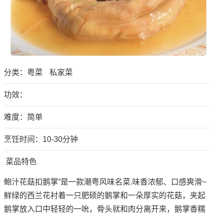
分类：
粤菜
私家菜
功效：
难度：简单
烹饪时间：10-30分钟
菜品特色
鲍汁花菇扣鹅掌”是一款潮粤风味名菜.味香浓郁、口感爽滑~
鲜绿的西兰花衬着一只肥硕的鹅掌和一朵厚实的花菇，夹起
鹅掌放入口中轻轻的一吮，骨头就和肉分离开来，鹅掌香糯