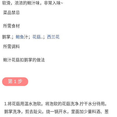
软滑，浓浓的鲍汁味，非常入味~
菜品禁忌
所需食材
鹅掌.；
鲍鱼
汁；
花菇
..；
西兰花
所需调料
鲍汁花菇扣鹅掌的做法
第 1 步
1.将花菇用温水泡软。将泡软的花菇洗净.拧干水分待用。
鹅掌洗净，剪去趾尖。烧一锅开水，里面加少量料酒、葱