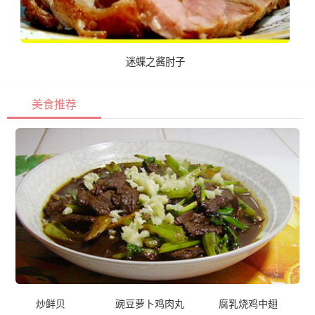
迷蝶之酱肘子
美食推荐
炒鲜贝
豌豆萝卜鸡肉丸
腐乳烧鸡中翅