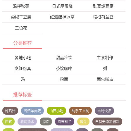
温拌秋葵
日式厚蛋烧
豇豆烧豆腐
尖椒干豆腐
红酒醋拌冰草
培根荷兰豆
三色花
分类推荐
各地小吃
甜品冷饮
主食制作
烹饪厨具
茶饮咖啡
粥
汤
粉面
面包糕点
推荐标签
炖鸡汁
当归羊肉汤
山西小吃
纯手工自制
自制饮品
西式
滋润汤水
凉面
肉末茄子
馒头
自制无添加酱料