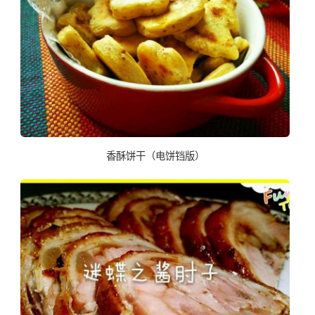
香酥饼干（电饼铛版）