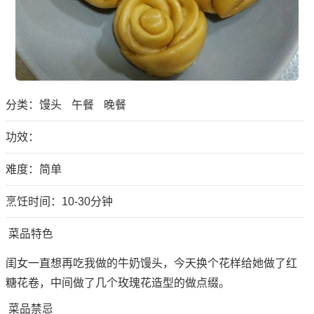
分类：
馒头
午餐
晚餐
功效：
难度：简单
烹饪时间：10-30分钟
菜品特色
闺女一直想再吃我做的牛奶馒头，今天换个花样给她做了红
糖花卷，中间做了几个玫瑰花造型的做点缀。
菜品禁忌