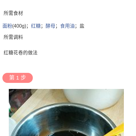
所需食材
面粉
(400g)；
红糖
；
酵母
；
食用油
；盐
所需调料
红糖花卷的做法
第 1 步