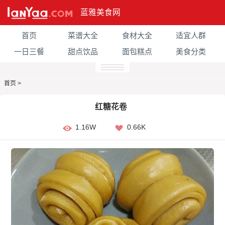
蓝雅美食网
首页
菜谱大全
食材大全
适宜人群
一日三餐
甜点饮品
面包糕点
美食分类
首页
>
红糖花卷
1.16W
0.66K