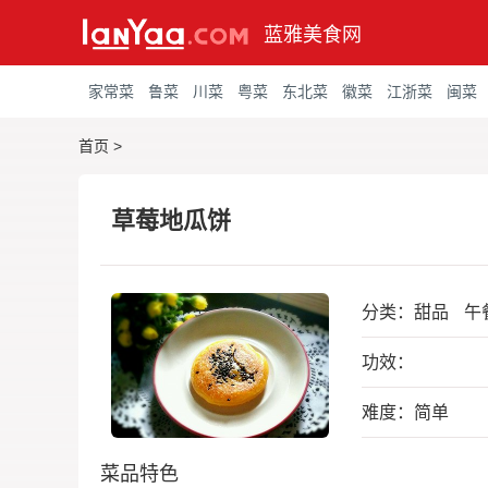
蓝雅美食网
家常菜
鲁菜
川菜
粤菜
东北菜
徽菜
江浙菜
闽菜
首页
>
草莓地瓜饼
分类：
甜品
午
功效：
难度：简单
菜品特色