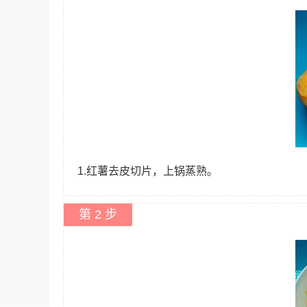
1.红薯去皮切片，上锅蒸熟。
第 2 步