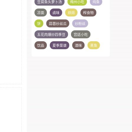
豆腐鱼头萝卜汤
梅州小吃
炖鱼
凉面
卤味
烘焙
榨食物
饼
蒜蓉炒丝瓜
炒粉丝
五花肉爆炒四季豆
宫廷小吃
饮品
夏季菜谱
酒味
蒸鱼