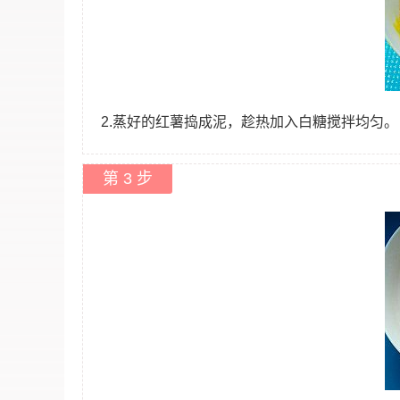
2.蒸好的红薯捣成泥，趁热加入白糖搅拌均匀。
第 3 步