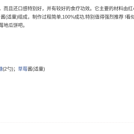
而且还口感特别好，并有较好的食疗功效。它主要的材料由红心 
(2勺); 草莓 酱(适量)组成，制作过程简单,100%成功,特别值得强烈推荐 
莓地瓜饼吧。
糖
(2勺)；
草莓
酱(适量)