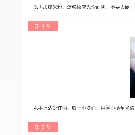
3.再加糯米粉、淀粉揉成光滑面团，不要太硬
第 4 步
4.手上沾少许油，取一小块面，用掌心揉至光
第 5 步