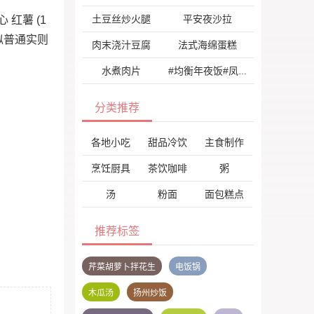
土豆丝炒火腿
平安夜沙拉
红薯 (1
!看似普通实则
肉末浇汁豆腐
法式海绵蛋糕
水煮肉片
#均衡年夜饭#凤尾虾球
分类推荐
各地小吃
甜品冷饮
主食制作
烹饪厨具
茶饮咖啡
粥
汤
粉面
面包糕点
推荐标签
芹菜胡萝卜拌花生
电饭锅
木瓜汤
扬州炒饭