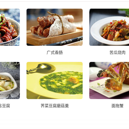
广式香肠
苦瓜烧肉
冻豆腐
荠菜豆腐磨菇羹
面拖蟹