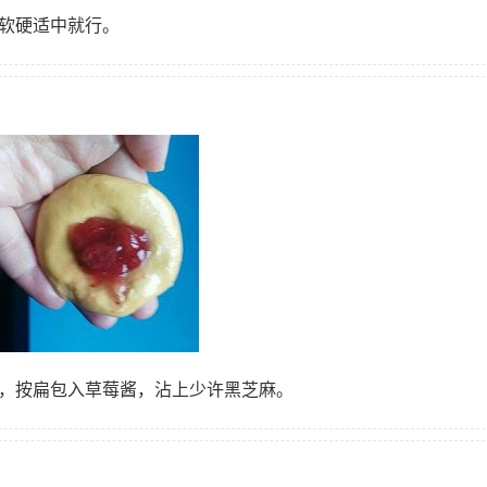
，软硬适中就行。
滑，按扁包入草莓酱，沾上少许黑芝麻。