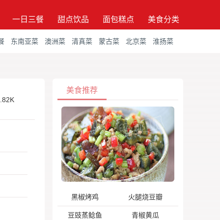
一日三餐
甜点饮品
面包糕点
美食分类
餐
东南亚菜
澳洲菜
清真菜
蒙古菜
北京菜
淮扬菜
美食推荐
.82K
黑椒烤鸡
火腿烧豆瓣
豆豉蒸鲶鱼
青椒黄瓜