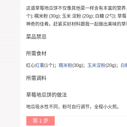
这道草莓地瓜饼不仅像其他菜一样含有丰富的营养，
个); 糯米粉 (30g); 玉米 淀粉 (20g); 白糖 
神奇的佳肴。赶紧买好材料跟我一起做出美味的草
菜品禁忌
所需食材
红心
红薯
(1个)；
糯米粉
(30g)；
玉米
淀粉
(20g)；
白
所需调料
草莓地瓜饼的做法
地瓜吸水性不同，粉可自行调节，全程小火煎。
第 1 步