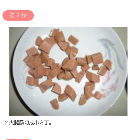
第 2 步
2.火腿肠切成小方丁。