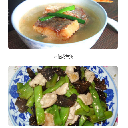
五花咸鱼煲