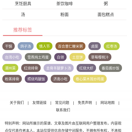
烹饪厨具
茶饮咖啡
粥
汤
粉面
面包糕点
推荐标签
干锅
鸽子汤
情人节
百合薏仁粳米粥
卤菜
红枣汤
台湾小吃
雪燕炖土鸡蛋
白领
土豆饼
草莓樱桃汁
潮州菜
红烧排骨
去骨羊腿萝卜汤
红烧大虾
番茄酱炒饭
粉蒸排骨
照烧鸡腿饭
济南小吃
卷心菜木耳炒鸡蛋
关于我们
|
友情链接
|
常见问题
|
免责声明
|
网站地图
|
联系我们
特别声明：网站所展示的菜谱、文章及图片由互联网用户整理发布，内容观
点仅代表作者本人，本站仅提供信息存储空间服务，不拥有所有权，不承担