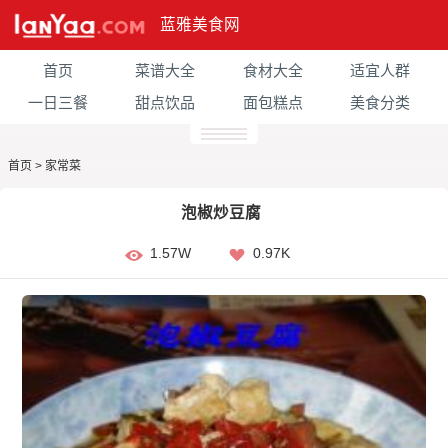
蓝雅美食网
首页
菜谱大全
食材大全
适宜人群
一日三餐
甜点饮品
面包糕点
美食分类
首页
>
家常菜
泡椒炒豆腐
1.57W
0.97K