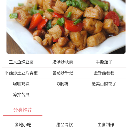
三文鱼炖豆腐
腊肠炒秋葵
手撕茄子
平菇炒土豆片青椒
番茄炒千张
金针菇卷卷
咖喱鸡块
Q肠粉
绝美百财饺子
凉拌苦瓜
分类推荐
各地小吃
甜品冷饮
主食制作