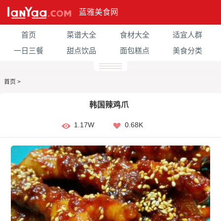
蓝雅美食网
首页
菜谱大全
食材大全
适宜人群
一日三餐
甜点饮品
面包糕点
美食分类
首页
>
韩国辣鸡爪
1.17W
0.68K