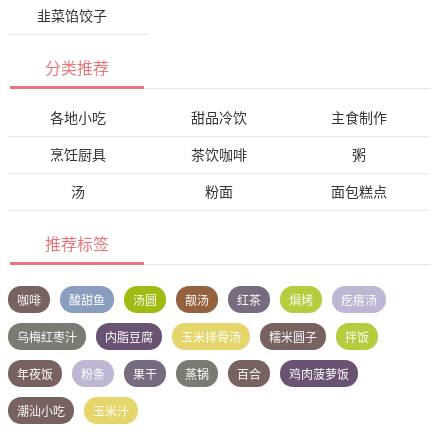
韭菜馅饺子
分类推荐
各地小吃
甜品冷饮
主食制作
烹饪厨具
茶饮咖啡
粥
汤
粉面
面包糕点
推荐标签
咖啡
酸甜鱼
汤圆
靓汤
红茶
焗烤
疙瘩汤
乌梅红枣汁
内脂豆腐
玉米排骨汤
糯米圆子
拌饭
年夜饭
粉条
果干
蒸锅
百合
鸡肉菠萝饭
潮汕小吃
玉米汁