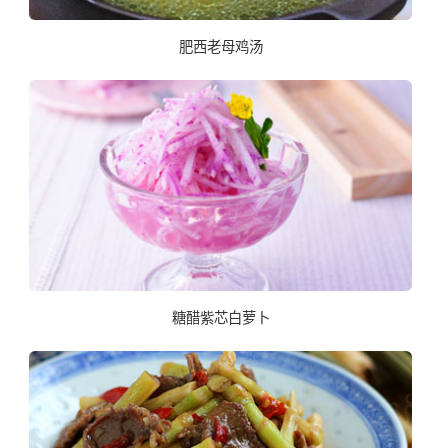
肥西老母鸡汤
糖醋紫芯白萝卜