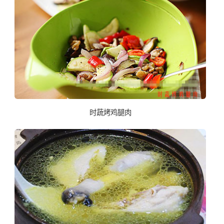
时蔬烤鸡腿肉