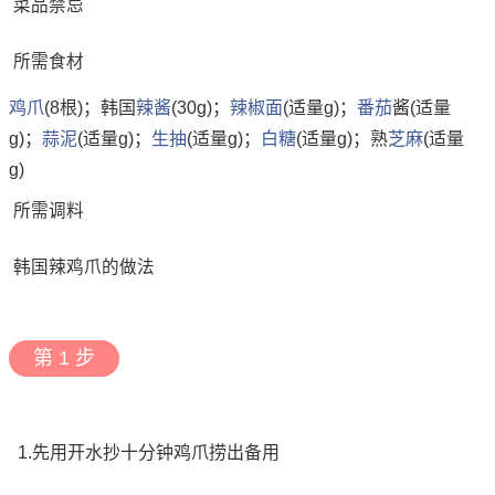
菜品禁忌
所需食材
鸡爪
(8根)；韩国
辣酱
(30g)；
辣椒
面
(适量g)；
番茄
酱(适量
g)；
蒜泥
(适量g)；
生抽
(适量g)；
白糖
(适量g)；熟
芝麻
(适量
g)
所需调料
韩国辣鸡爪的做法
第 1 步
1.先用开水抄十分钟鸡爪捞出备用