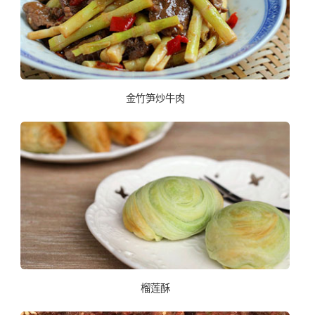
金竹笋炒牛肉
榴莲酥