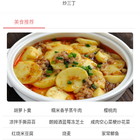
炒三丁
美食推荐
胡萝卜羹
糯米香芋蒸牛肉
樱桃肉
凉拌手撕蒜苔
朗姆酒蓝莓冻芝士
咸肉空心菜梗炒花菜
红烧米豆腐
烧麦
家常鲫鱼