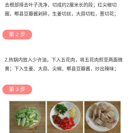
去根部择去叶子洗净，切成约2厘米长的段；红尖椒切
圈，郫县豆瓣酱剁碎，生姜切丝，大蒜切粒，葱切花；
第 2 步
2.热锅内放入少许油，下入五花肉，将五花肉煎至两面微
黄；下入生姜、大蒜、尖椒、郫县豆瓣酱，炒出辣味；
第 3 步