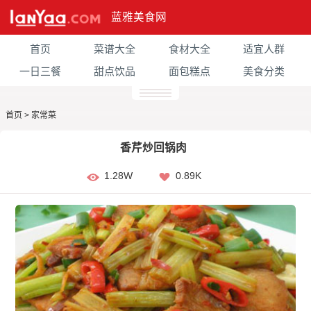
蓝雅美食网
首页
菜谱大全
食材大全
适宜人群
一日三餐
甜点饮品
面包糕点
美食分类
首页
>
家常菜
香芹炒回锅肉
1.28W
0.89K