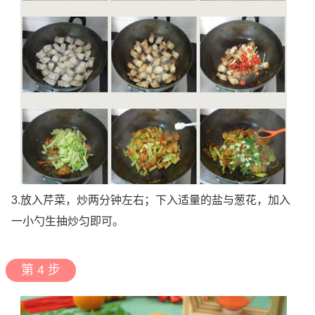
3.放入芹菜，炒两分钟左右；下入适量的盐与葱花，加入
一小勺生抽炒匀即可。
第 4 步