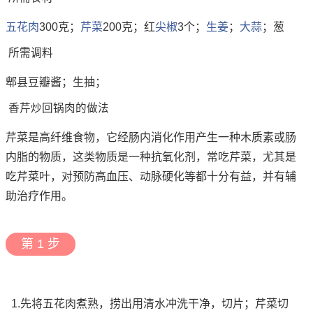
五花肉
300克；
芹菜
200克；红
尖椒
3个；
生姜
；
大蒜
；葱
所需调料
郫县豆瓣酱；生抽；
香芹炒回锅肉的做法
芹菜是高纤维食物，它经肠内消化作用产生一种木质素或肠
内脂的物质，这类物质是一种抗氧化剂，常吃芹菜，尤其是
吃芹菜叶，对预防高血压、动脉硬化等都十分有益，并有辅
助治疗作用。
第 1 步
1.先将五花肉煮熟，捞出用清水冲洗干净，切片；芹菜切