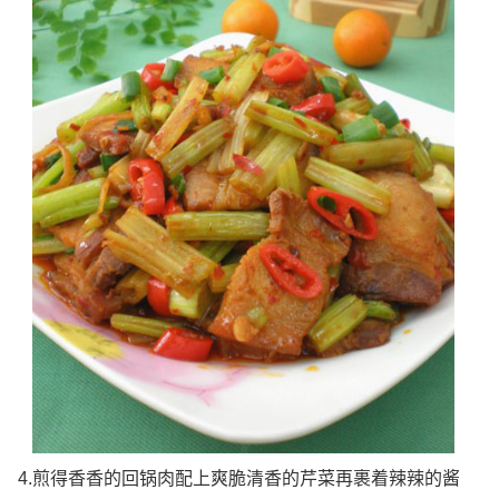
4.煎得香香的回锅肉配上爽脆清香的芹菜再裹着辣辣的酱