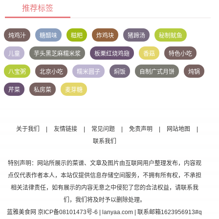
推荐标签
炖鸡汁
糖醋味
糍粑
炸鸡块
猪蹄汤
秘制鱿鱼
儿童
芋头黑芝麻糯米浆
板栗红烧鸡翅
香菇
特色小吃
八宝粥
北京小吃
糯米圆子
焖饭
自制广式月饼
炖锅
芹菜
私房菜
麦芽糖
关于我们
|
友情链接
|
常见问题
|
免责声明
|
网站地图
|
联系我们
特别声明：网站所展示的菜谱、文章及图片由互联网用户整理发布，内容观
点仅代表作者本人，本站仅提供信息存储空间服务，不拥有所有权，不承担
相关法律责任，如有展示的内容无意之中侵犯了您的合法权益，请联系我
们，我们将及时予以删除处理。
蓝雅美食网
京ICP备08101473号-6
| lanyaa.com | 联系邮箱1623956913#q