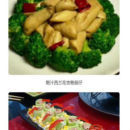
鲍汁西兰花杏鲍菇仔