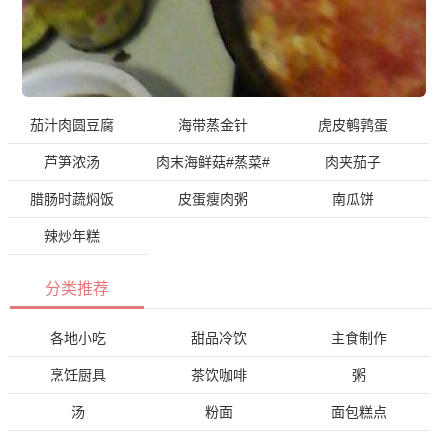
茄汁肉圆豆腐
海带蒸金针
虎皮鹌鹑蛋
芦笋浓汤
肉末海鲜菇#蒸菜#
肉夹茄子
腊肠时蔬焖饭
皮蛋瘦肉粥
南瓜饼
辣炒年糕
分类推荐
各地小吃
甜品冷饮
主食制作
烹饪厨具
茶饮咖啡
粥
汤
粉面
面包糕点