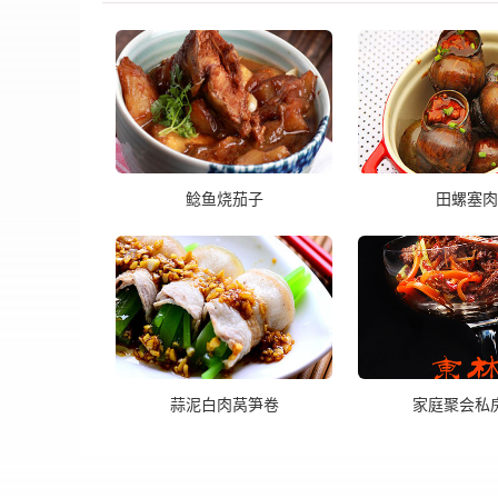
鲶鱼烧茄子
田螺塞肉
蒜泥白肉莴笋卷
家庭聚会私