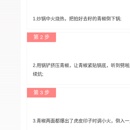
1.炒锅中火烧热，把拍好去籽的青椒倒下锅;
第 2 步
2.用锅铲挤压青椒，让青椒紧贴锅底，听到劈
续炕;
第 3 步
3.青椒两面都爆出了虎皮印子时调小火，倒入一