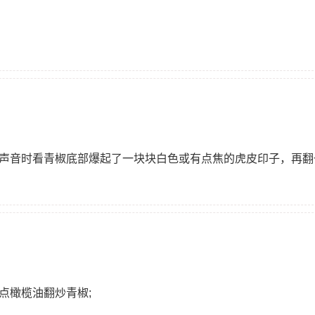
啪声音时看青椒底部爆起了一块块白色或有点焦的虎皮印子，再翻
点橄榄油翻炒青椒;