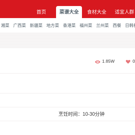
首页
菜谱大全
食材大全
适宜人群
湘菜
广西菜
新疆菜
地方菜
香港菜
福州菜
兰州菜
西餐
日韩
1.85W
0
烹饪时间：10-30分钟