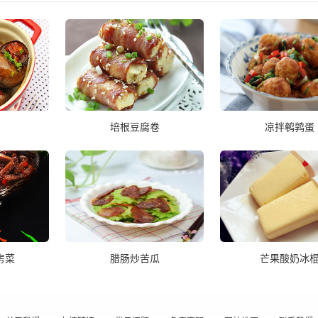
培根豆腐卷
凉拌鹌鹑蛋
房菜
腊肠炒苦瓜
芒果酸奶冰