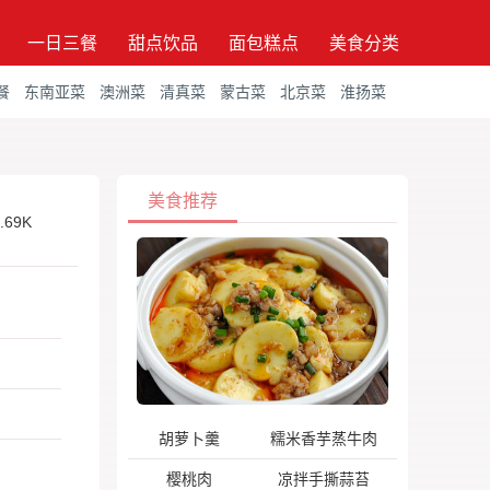
一日三餐
甜点饮品
面包糕点
美食分类
餐
东南亚菜
澳洲菜
清真菜
蒙古菜
北京菜
淮扬菜
美食推荐
.69K
胡萝卜羹
糯米香芋蒸牛肉
樱桃肉
凉拌手撕蒜苔