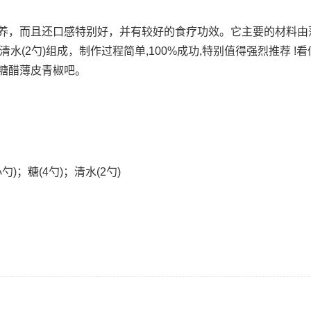
养，而且还口感特别好，并有较好的食疗功效。它主要的材料由
;糖(4勺);清水(2勺)组成，制作过程简单,100%成功,特别值得强烈推荐 
糖醋薄皮青椒吧。
小勺)；糖(4勺)；清水(2勺)