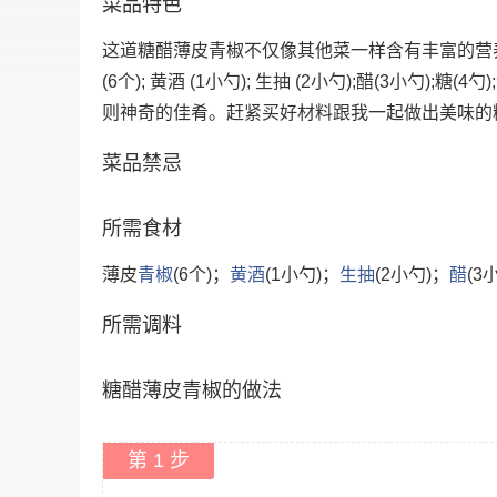
菜品特色
这道糖醋薄皮青椒不仅像其他菜一样含有丰富的营
(6个); 黄酒 (1小勺); 生抽 (2小勺);醋(3小勺)
则神奇的佳肴。赶紧买好材料跟我一起做出美味的
菜品禁忌
所需食材
薄皮
青椒
(6个)；
黄酒
(1小勺)；
生抽
(2小勺)；
醋
(3
所需调料
糖醋薄皮青椒的做法
第 1 步