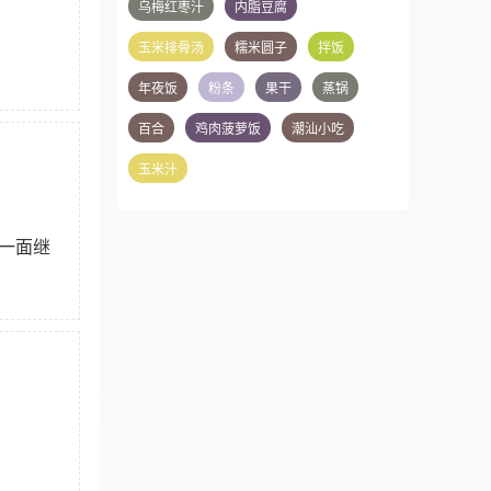
乌梅红枣汁
内脂豆腐
玉米排骨汤
糯米圆子
拌饭
年夜饭
粉条
果干
蒸锅
百合
鸡肉菠萝饭
潮汕小吃
玉米汁
一面继