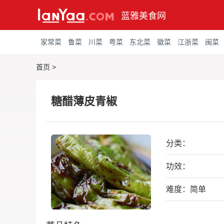
蓝雅美食网
家常菜
鲁菜
川菜
粤菜
东北菜
徽菜
江浙菜
闽菜
首页
>
糖醋薄皮青椒
分类：
功效：
难度：简单