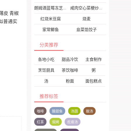
朗姆酒蓝莓冻芝士
咸肉空心菜梗炒花菜
薄皮 青椒
红烧米豆腐
烧麦
!看似普通实
家常鲫鱼
韭菜馅饺子
分类推荐
各地小吃
甜品冷饮
主食制作
烹饪厨具
茶饮咖啡
粥
汤
粉面
面包糕点
推荐标签
咖啡
酸甜鱼
汤圆
靓汤
红茶
焗烤
疙瘩汤