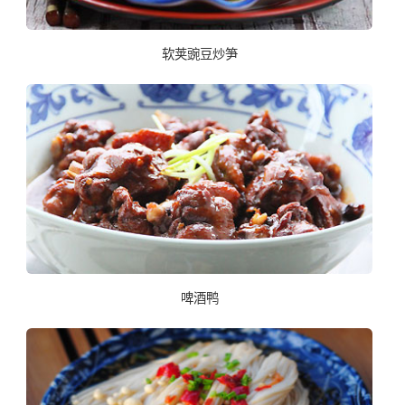
软荚豌豆炒笋
啤酒鸭