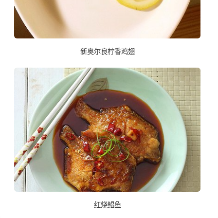
新奥尔良柠香鸡翅
红烧鲳鱼