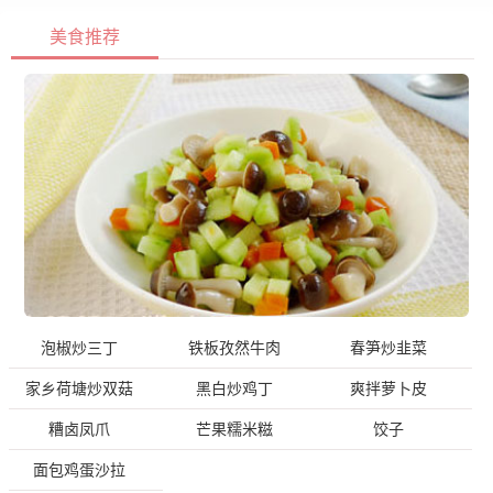
美食推荐
泡椒炒三丁
铁板孜然牛肉
春笋炒韭菜
家乡荷塘炒双菇
黑白炒鸡丁
爽拌萝卜皮
糟卤凤爪
芒果糯米糍
饺子
面包鸡蛋沙拉