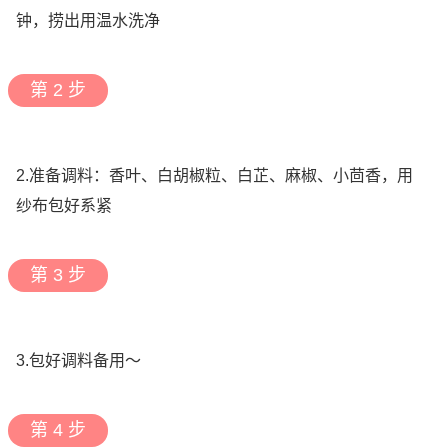
钟，捞出用温水洗净
第 2 步
2.准备调料：香叶、白胡椒粒、白芷、麻椒、小茴香，用
纱布包好系紧
第 3 步
3.包好调料备用～
第 4 步