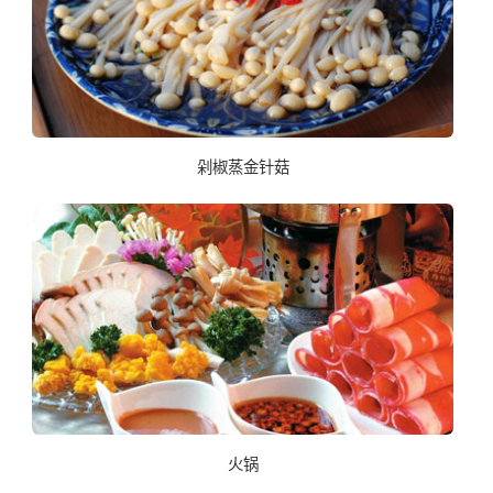
剁椒蒸金针菇
火锅