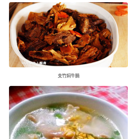
支竹焖牛腩