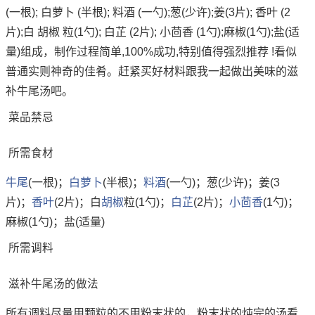
(一根); 白萝卜 (半根); 料酒 (一勺);葱(少许);姜(3片); 香叶 (2
片);白 胡椒 粒(1勺); 白芷 (2片); 小茴香 (1勺);麻椒(1勺);盐(适
量)组成，制作过程简单,100%成功,特别值得强烈推荐 !看似
普通实则神奇的佳肴。赶紧买好材料跟我一起做出美味的滋
补牛尾汤吧。
菜品禁忌
所需食材
牛尾
(一根)；
白萝卜
(半根)；
料酒
(一勺)；葱(少许)；姜(3
片)；
香叶
(2片)；白
胡椒
粒(1勺)；
白芷
(2片)；
小茴香
(1勺)；
麻椒(1勺)；盐(适量)
所需调料
滋补牛尾汤的做法
所有调料尽量用颗粒的不用粉末状的，粉末状的炖完的汤看