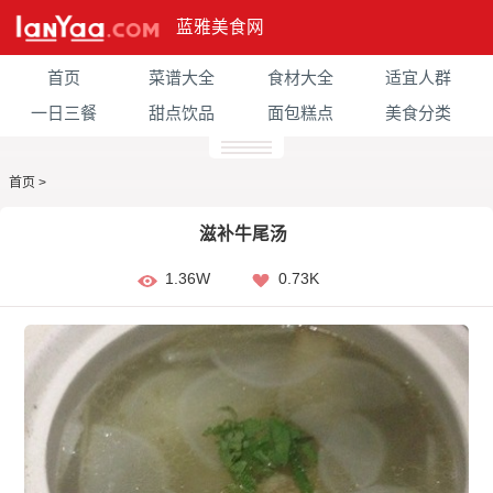
蓝雅美食网
首页
菜谱大全
食材大全
适宜人群
一日三餐
甜点饮品
面包糕点
美食分类
首页
>
滋补牛尾汤
1.36W
0.73K