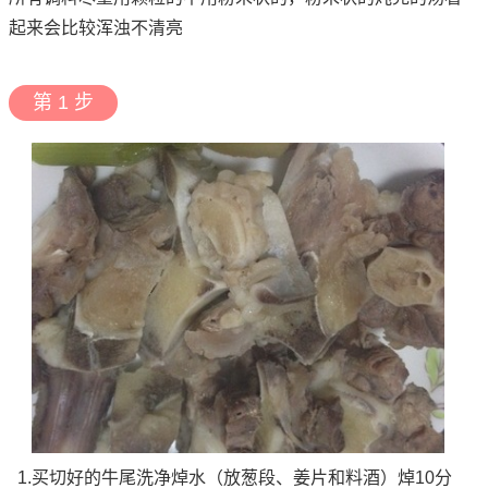
起来会比较浑浊不清亮
第 1 步
1.买切好的牛尾洗净焯水（放葱段、姜片和料酒）焯10分