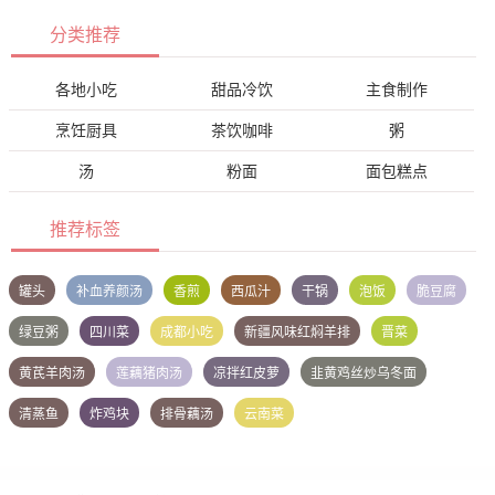
分类推荐
各地小吃
甜品冷饮
主食制作
烹饪厨具
茶饮咖啡
粥
汤
粉面
面包糕点
推荐标签
罐头
补血养颜汤
香煎
西瓜汁
干锅
泡饭
脆豆腐
绿豆粥
四川菜
成都小吃
新疆风味红焖羊排
晋菜
黄芪羊肉汤
莲藕猪肉汤
凉拌红皮萝
韭黄鸡丝炒乌冬面
清蒸鱼
炸鸡块
排骨藕汤
云南菜