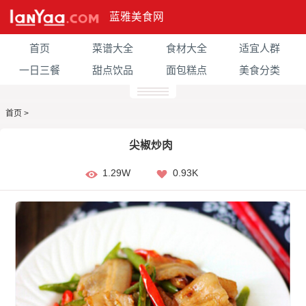
蓝雅美食网
首页
菜谱大全
食材大全
适宜人群
一日三餐
甜点饮品
面包糕点
美食分类
首页
>
尖椒炒肉
1.29W
0.93K