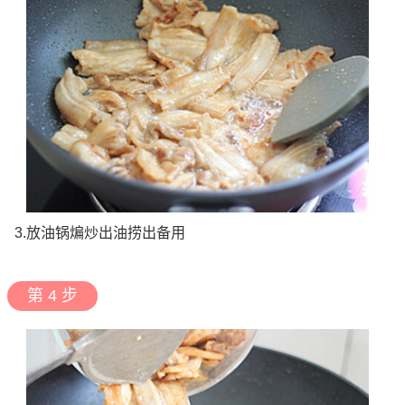
3.放油锅煸炒出油捞出备用
第 4 步