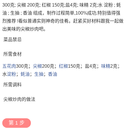
300克; 尖椒 200克; 红椒 150克;盐4克; 味精 2克;水 淀粉 ; 蚝
油 ; 生抽 ; 香油 组成，制作过程简单,100%成功,特别值得强
烈推荐 !看似普通实则神奇的佳肴。赶紧买好材料跟我一起做
出美味的尖椒炒肉吧。
菜品禁忌
所需食材
五花肉
300克；
尖椒
200克；
红椒
150克；盐4克；
味精
2克；
水
淀粉
；
蚝油
；
生抽
；
香油
所需调料
尖椒炒肉的做法
第 1 步