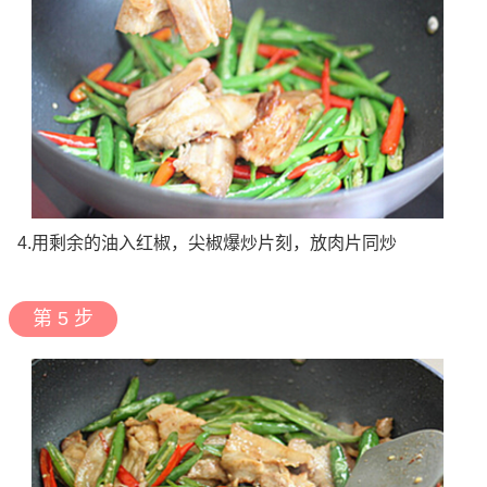
4.用剩余的油入红椒，尖椒爆炒片刻，放肉片同炒
第 5 步