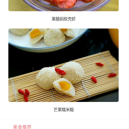
果醋焖软壳虾
芒果糯米糍
美食推荐