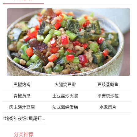
黑椒烤鸡
火腿烧豆瓣
豆豉蒸鲶鱼
青椒黄瓜
土豆丝炒火腿
平安夜沙拉
肉末浇汁豆腐
法式海绵蛋糕
水煮肉片
#均衡年夜饭#凤尾虾球
分类推荐