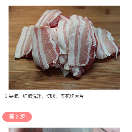
1.尖椒、红椒洗净，切段，五花切大片
第 2 步