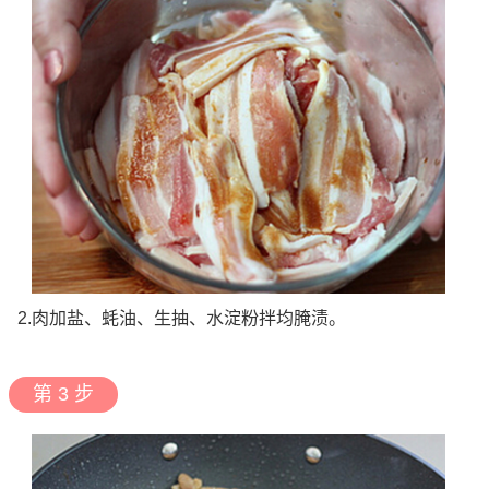
2.肉加盐、蚝油、生抽、水淀粉拌均腌渍。
第 3 步