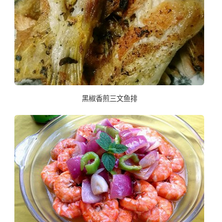
黑椒香煎三文鱼排