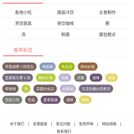
各地小吃
甜品冷饮
主食制作
烹饪厨具
茶饮咖啡
粥
汤
粉面
面包糕点
推荐标签
芹菜胡萝卜拌花生
电饭锅
木瓜汤
扬州炒饭
豆腐鱼头萝卜汤
梅州小吃
炖鱼
凉面
卤味
烘焙
榨食物
饼
蒜蓉炒丝瓜
炒粉丝
五花肉爆炒四季豆
宫廷小吃
饮品
夏季菜谱
酒味
蒸鱼
关于我们
|
友情链接
|
常见问题
|
免责声明
|
网站地图
|
联系我们