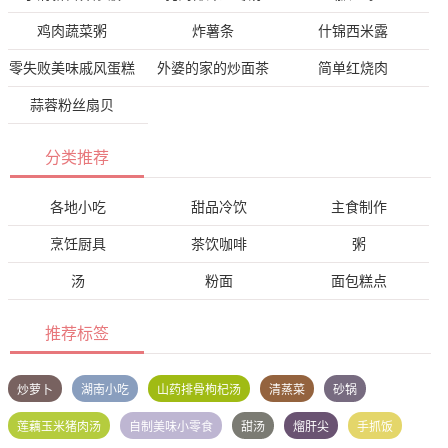
鸡肉蔬菜粥
炸薯条
什锦西米露
零失败美味戚风蛋糕
外婆的家的炒面茶
简单红烧肉
蒜蓉粉丝扇贝
分类推荐
各地小吃
甜品冷饮
主食制作
烹饪厨具
茶饮咖啡
粥
汤
粉面
面包糕点
推荐标签
炒萝卜
湖南小吃
山药排骨枸杞汤
清蒸菜
砂锅
莲藕玉米猪肉汤
自制美味小零食
甜汤
熘肝尖
手抓饭