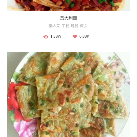
意大利面
懒人菜
午餐
晚餐
聚会
1.38W
0.88K