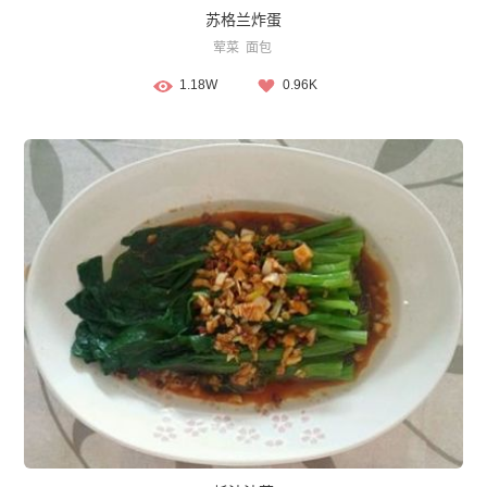
苏格兰炸蛋
荤菜
面包
1.18W
0.96K