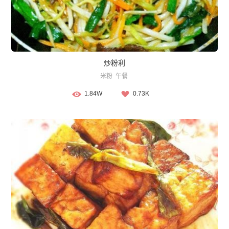
炒粉利
米粉
午餐
1.84W
0.73K