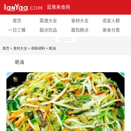
蓝雅美食网
首页
菜谱大全
食材大全
适宜人群
一日三餐
甜点饮品
面包糕点
美食分类
首页
>
食材大全
>
调味调料
>
蚝油
蚝油