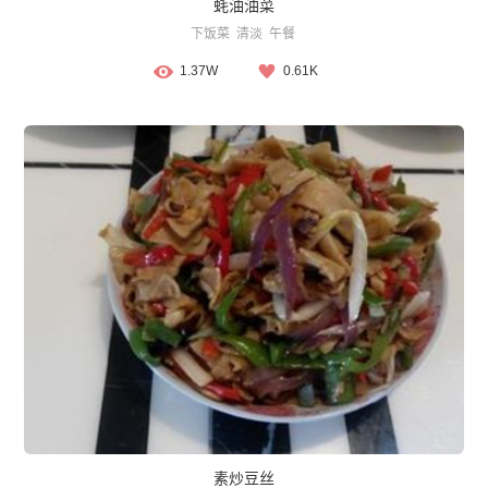
蚝油油菜
下饭菜
清淡
午餐
1.37W
0.61K
素炒豆丝