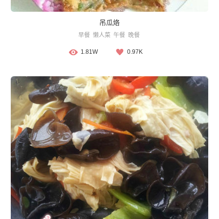
吊瓜烙
早餐
懒人菜
午餐
晚餐
1.81W
0.97K