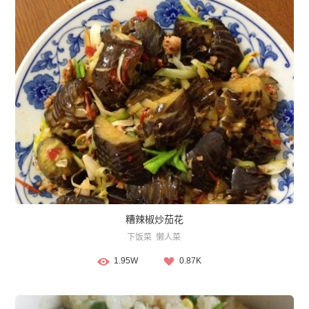
糟辣椒炒茄花
下饭菜
懒人菜
1.95W
0.87K