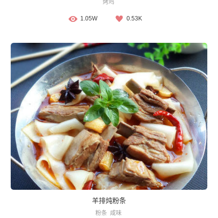
烤鸡
1.05W
0.53K
羊排炖粉条
粉条
咸味