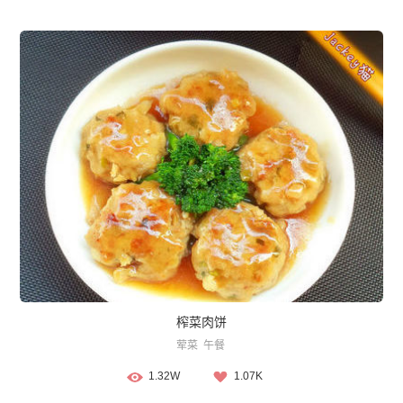
榨菜肉饼
荤菜
午餐
1.32W
1.07K