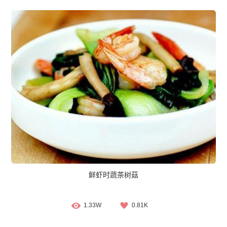
鲜虾时蔬茶树菇
1.33W
0.81K