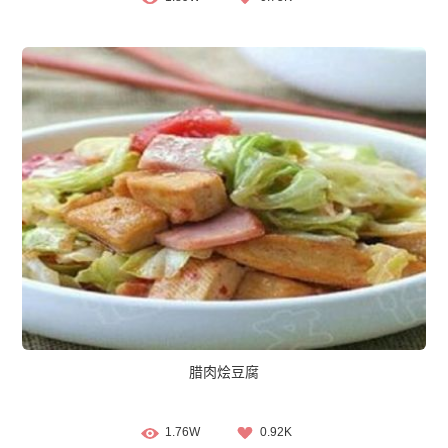
腊肉烩豆腐
1.76W
0.92K