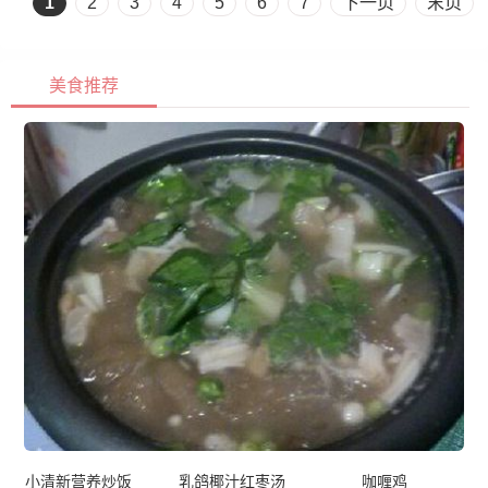
1
2
3
4
5
6
7
下一页
末页
美食推荐
小清新营养炒饭
乳鸽椰汁红枣汤
咖喱鸡