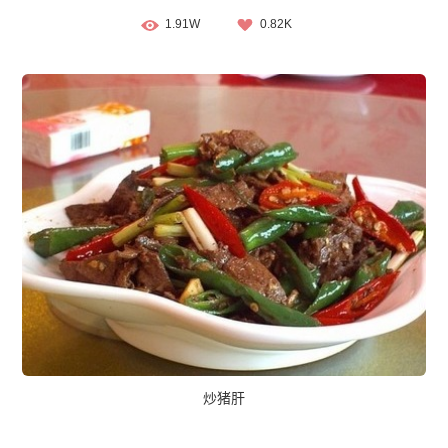
1.91W
0.82K
炒猪肝