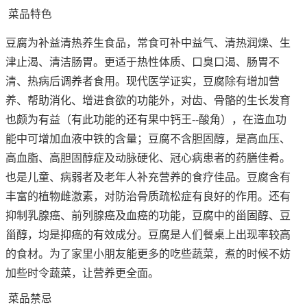
菜品特色
豆腐为补益清热养生食品，常食可补中益气、清热润燥、生
津止渴、清洁肠胃。更适于热性体质、口臭口渴、肠胃不
清、热病后调养者食用。现代医学证实，豆腐除有增加营
养、帮助消化、增进食欲的功能外，对齿、骨骼的生长发育
也颇为有益（有此功能的还有果中钙王--酸角），在造血功
能中可增加血液中铁的含量；豆腐不含胆固醇，是高血压、
高血脂、高胆固醇症及动脉硬化、冠心病患者的药膳佳肴。
也是儿童、病弱者及老年人补充营养的食疗佳品。豆腐含有
丰富的植物雌激素，对防治骨质疏松症有良好的作用。还有
抑制乳腺癌、前列腺癌及血癌的功能，豆腐中的甾固醇、豆
甾醇，均是抑癌的有效成分。豆腐是人们餐桌上出现率较高
的食材。为了家里小朋友能更多的吃些蔬菜，煮的时候不妨
加些时令蔬菜，让营养更全面。
菜品禁忌