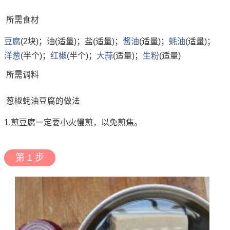
所需食材
豆腐
(2块)；油(适量)；盐(适量)；
酱油
(适量)；
蚝油
(适量)；
洋葱
(半个)；
红椒
(半个)；
大蒜
(适量)；
生粉
(适量)
所需调料
葱椒蚝油豆腐的做法
1.煎豆腐一定要小火慢煎，以免煎焦。
第 1 步