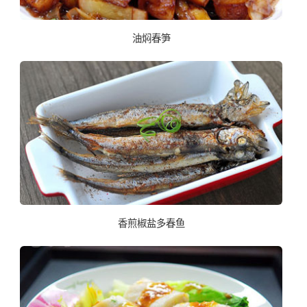
油焖春笋
香煎椒盐多春鱼