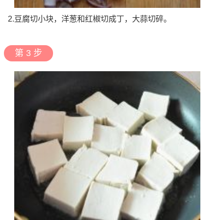
2.豆腐切小块，洋葱和红椒切成丁，大蒜切碎。
第 3 步