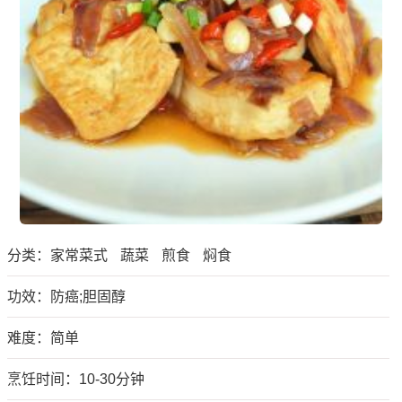
分类：
家常菜式
蔬菜
煎食
焖食
功效：防癌;胆固醇
难度：简单
烹饪时间：10-30分钟