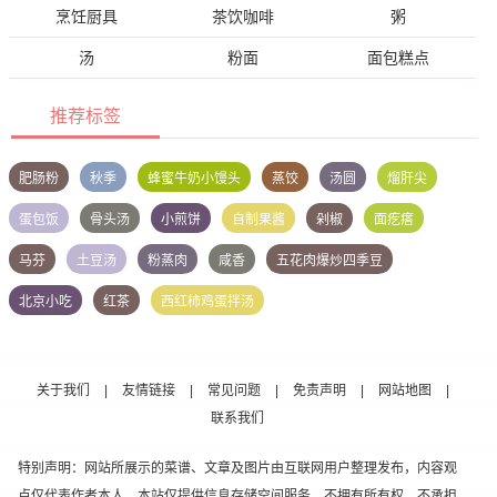
烹饪厨具
茶饮咖啡
粥
汤
粉面
面包糕点
推荐标签
肥肠粉
秋季
蜂蜜牛奶小馒头
蒸饺
汤圆
熘肝尖
蛋包饭
骨头汤
小煎饼
自制果酱
剁椒
面疙瘩
马芬
土豆汤
粉蒸肉
咸香
五花肉爆炒四季豆
北京小吃
红茶
西红柿鸡蛋拌汤
关于我们
|
友情链接
|
常见问题
|
免责声明
|
网站地图
|
联系我们
特别声明：网站所展示的菜谱、文章及图片由互联网用户整理发布，内容观
点仅代表作者本人，本站仅提供信息存储空间服务，不拥有所有权，不承担