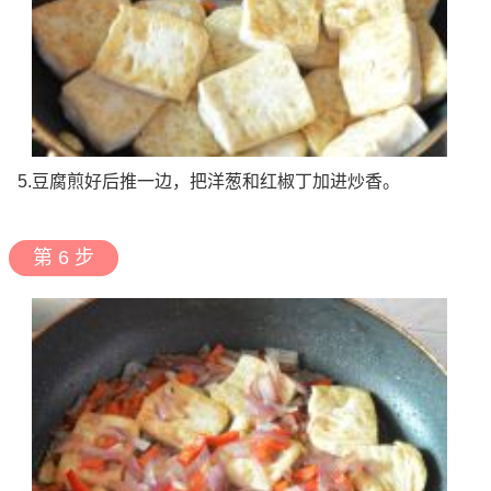
5.豆腐煎好后推一边，把洋葱和红椒丁加进炒香。
第 6 步