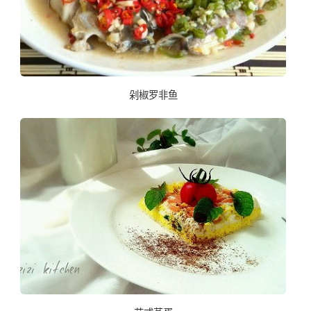
剁椒罗非鱼