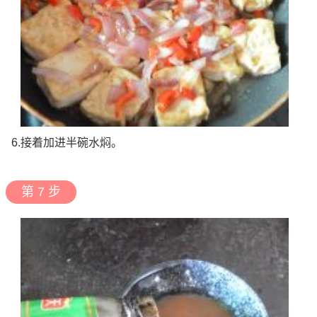
6.接着加进半碗水焖。
第 7 步