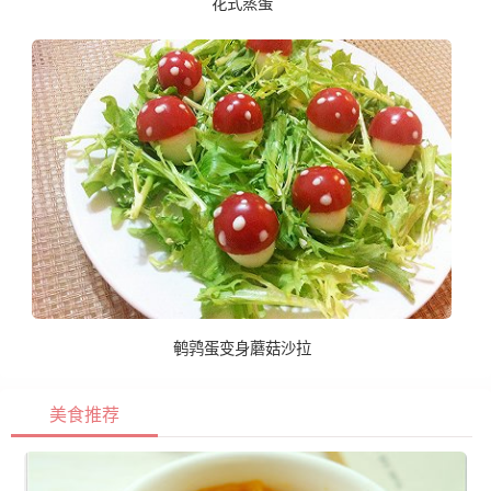
花式蒸蛋
鹌鹑蛋变身蘑菇沙拉
美食推荐