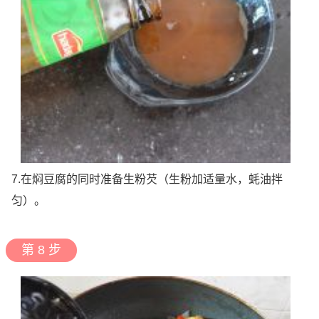
7.在焖豆腐的同时准备生粉芡（生粉加适量水，蚝油拌
匀）。
第 8 步