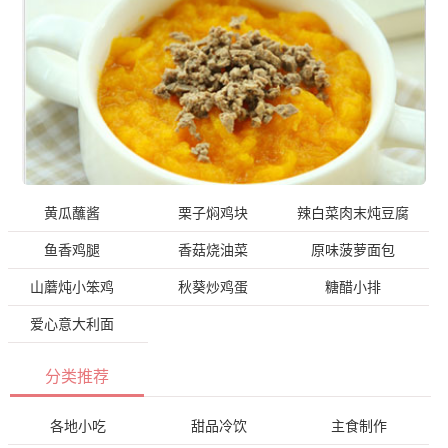
黄瓜蘸酱
栗子焖鸡块
辣白菜肉末炖豆腐
鱼香鸡腿
香菇烧油菜
原味菠萝面包
山蘑炖小笨鸡
秋葵炒鸡蛋
糖醋小排
爱心意大利面
分类推荐
各地小吃
甜品冷饮
主食制作