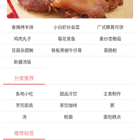
香辣烤羊排
小白虾炒韭菜
广式椰蓉月饼
鸡肉丸子
菊花青鱼
素炒杏鲍菇
豆腐杂蔬鲥
铁板黑椒牛仔骨
斋肠粉
新疆汤饭
分类推荐
各地小吃
甜品冷饮
主食制作
烹饪厨具
茶饮咖啡
粥
汤
粉面
面包糕点
推荐标签