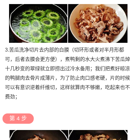
3.苦瓜洗净切片去内部的白膜（切环形或者对半月形都
可，后者去膜会更方便），煮鸭剩的水大火煮沸下苦瓜焯
十几秒变的翠绿就立即捞出过冷水备用；我们把煮好晾凉
的鸭腿肉去骨片成薄片，为了防止肉口感老硬，片的时候
可以有意识逆着纤维切，这样就算肉不够嫩，吃起来也不
费劲；
第 4 步