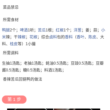
菜品禁忌
所需食材
鸭腿
2个；
啤酒
1听；
苦瓜
1根；
红椒
1个；
洋葱
；姜；蒜；
小
米
辣；干
辣椒
；
花椒
；综合
卤料
包的
香料
（
香叶
、
陈皮
、大
料、
桂皮
等）1小撮
所需调料
生抽1汤匙；老抽1汤匙；蚝油0.5汤匙；豆豉0.5汤匙；豆瓣
酱0.5汤匙；糖0.5汤匙；料酒1汤匙；
香辣苦瓜回锅鸭的做法
第 1 步