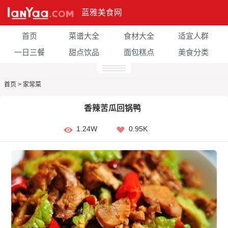
蓝雅美食网
首页
菜谱大全
食材大全
适宜人群
一日三餐
甜点饮品
面包糕点
美食分类
首页
>
家常菜
香辣苦瓜回锅鸭
1.24W
0.95K