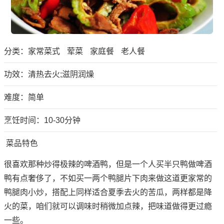
分类：
家常菜式
荤菜
家庭餐
老人餐
功效：清热去火;滋阴润燥
难度：简单
烹饪时间：10-30分钟
菜品特色
很喜欢那种炒得极辣的啤酒鸭，但是一个人买半只鸭做啤酒
鸭有点奢侈了，不如买一两个鸭腿片下肉来做这道更家常的
鸭腿肉小炒，搭配上同样适合夏季去火的苦瓜，两样都是降
火的菜，咱们就可以调味时稍微加点辣，把味道做得更过瘾
一些。