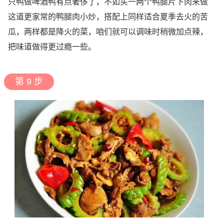
只鸭做啤酒鸭有点奢侈了，不如买一两个鸭腿片下肉来做
这道更家常的鸭腿肉小炒，搭配上同样适合夏季去火的苦
瓜，两样都是降火的菜，咱们就可以调味时稍微加点辣，
把味道做得更过瘾一些。
第 9 步