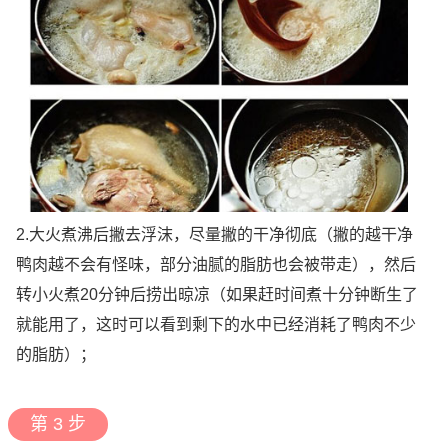
2.大火煮沸后撇去浮沫，尽量撇的干净彻底（撇的越干净
鸭肉越不会有怪味，部分油腻的脂肪也会被带走），然后
转小火煮20分钟后捞出晾凉（如果赶时间煮十分钟断生了
就能用了，这时可以看到剩下的水中已经消耗了鸭肉不少
的脂肪）；
第 3 步