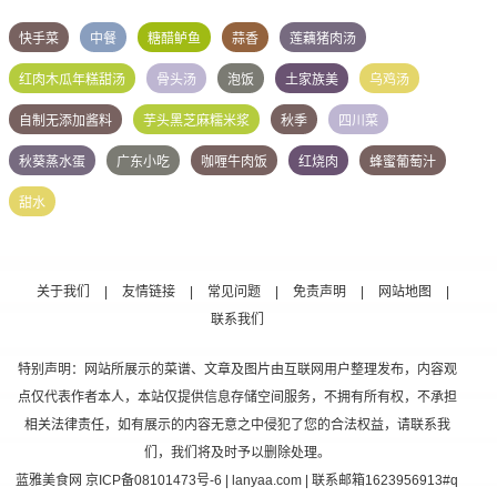
快手菜
中餐
糖醋鲈鱼
蒜香
莲藕猪肉汤
红肉木瓜年糕甜汤
骨头汤
泡饭
土家族美
乌鸡汤
自制无添加酱料
芋头黑芝麻糯米浆
秋季
四川菜
秋葵蒸水蛋
广东小吃
咖喱牛肉饭
红烧肉
蜂蜜葡萄汁
甜水
关于我们
|
友情链接
|
常见问题
|
免责声明
|
网站地图
|
联系我们
特别声明：网站所展示的菜谱、文章及图片由互联网用户整理发布，内容观
点仅代表作者本人，本站仅提供信息存储空间服务，不拥有所有权，不承担
相关法律责任，如有展示的内容无意之中侵犯了您的合法权益，请联系我
们，我们将及时予以删除处理。
蓝雅美食网
京ICP备08101473号-6
| lanyaa.com | 联系邮箱1623956913#q