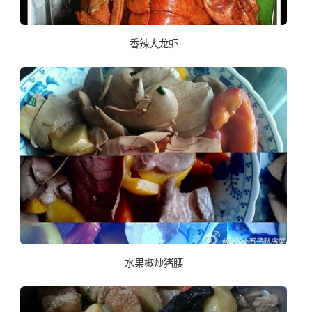
香辣大龙虾
水果椒炒猪腰