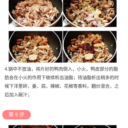
4.锅中不放油，将片好的鸭肉倒入，小火，鸭皮部分的脂
肪会在小火的作用下继续析出油脂；待油脂析出稍多的时
候下洋葱碎，姜、蒜，辣椒、花椒等香料，翻炒混合，之
后加入碗汁；
第 5 步