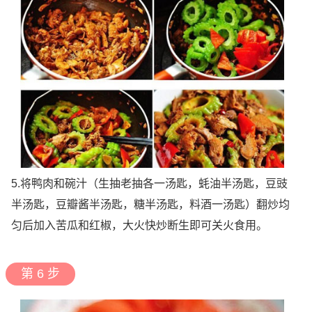
5.将鸭肉和碗汁（生抽老抽各一汤匙，蚝油半汤匙，豆豉
半汤匙，豆瓣酱半汤匙，糖半汤匙，料酒一汤匙）翻炒均
匀后加入苦瓜和红椒，大火快炒断生即可关火食用。
第 6 步