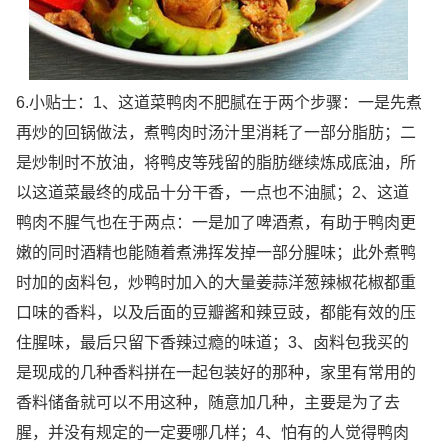
6.小贴士：1、这道菜鸭肉不肥腻在于两个步骤：一是先煮
再炒的回锅做法，煮鸭肉时汤汁里消耗了一部分脂肪；二
是炒制时不放油，将鸭皮等残留的脂肪继续炼成底油，所
以这道菜最终的成品十分干香，一点也不油腻；2、这道
鸭肉不腥气也在于两点：一是加了啤酒煮，有助于鸭肉更
嫩的同时酒精也能随着煮沸挥发掉一部分腥味；此外煮鸭
时加的卤料包，炒鸭时加入的大量姜蒜洋葱辣椒花椒都重
口味的香料，以及后面的豆瓣酱和辣豆豉，都能有效的压
住腥味，最后只留下香辣过瘾的味道；3、卤料包我买的
是现成的几种香料拼在一起包装好的那种，家里有常用的
香料储备就可以不用这种，随意加几种，主要是为了去
腥，并没有规定的一定要哪几样；4、怕有的人觉得鸭肉