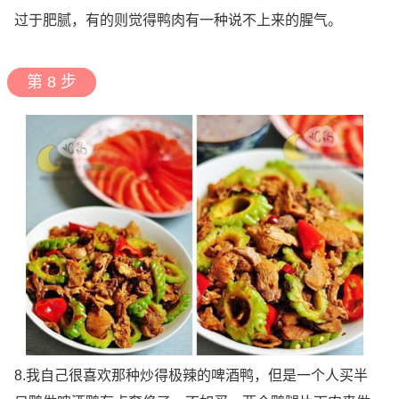
过于肥腻，有的则觉得鸭肉有一种说不上来的腥气。
第 8 步
8.我自己很喜欢那种炒得极辣的啤酒鸭，但是一个人买半