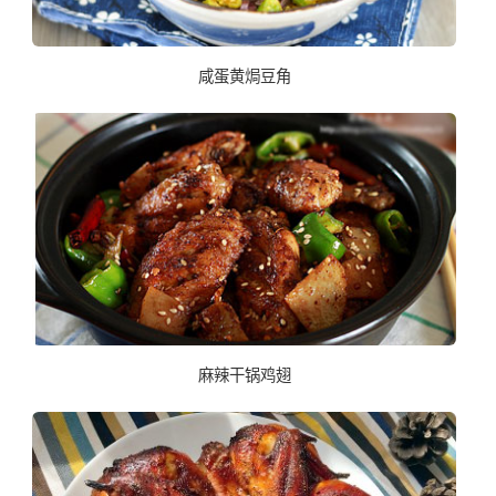
咸蛋黄焗豆角
麻辣干锅鸡翅