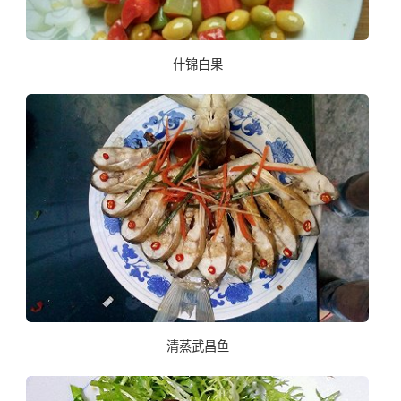
什锦白果
清蒸武昌鱼