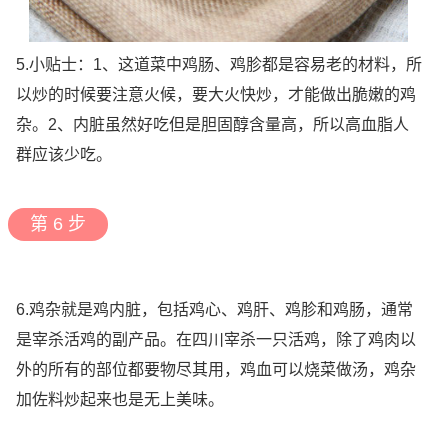
5.小贴士：1、这道菜中鸡肠、鸡胗都是容易老的材料，所
以炒的时候要注意火候，要大火快炒，才能做出脆嫩的鸡
杂。2、内脏虽然好吃但是胆固醇含量高，所以高血脂人
群应该少吃。
第 6 步
6.鸡杂就是鸡内脏，包括鸡心、鸡肝、鸡胗和鸡肠，通常
是宰杀活鸡的副产品。在四川宰杀一只活鸡，除了鸡肉以
外的所有的部位都要物尽其用，鸡血可以烧菜做汤，鸡杂
加佐料炒起来也是无上美味。