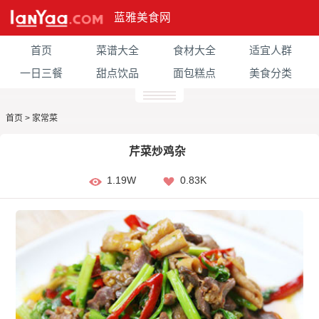
蓝雅美食网
首页
菜谱大全
食材大全
适宜人群
一日三餐
甜点饮品
面包糕点
美食分类
首页
>
家常菜
芹菜炒鸡杂
1.19W
0.83K