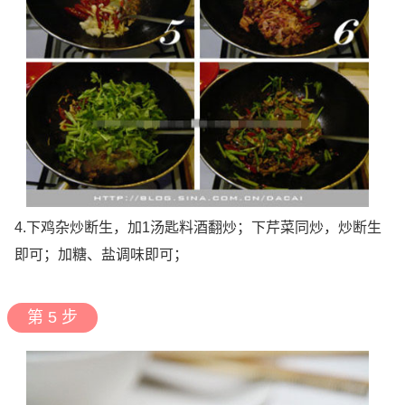
4.下鸡杂炒断生，加1汤匙料酒翻炒；下芹菜同炒，炒断生
即可；加糖、盐调味即可；
第 5 步