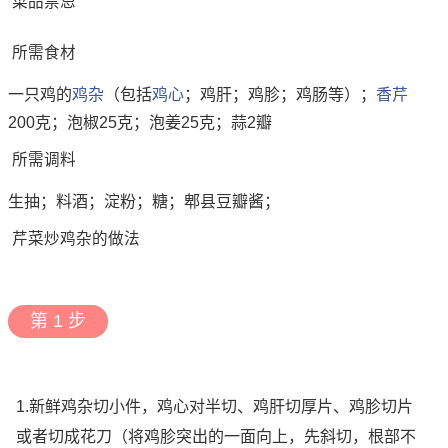
菜品禁忌
所需食材
一只鸡的
鸡杂
（包括
鸡心
；鸡肝；鸡胗；鸡肠等）；
香芹
200克；泡椒25克；泡姜25克；蒜2瓣
所需调料
生抽；料酒；淀粉；糖；郫县豆瓣酱；
芹菜炒鸡杂的做法
第 1 步
1.新鲜鸡杂切小件，鸡心对半切、鸡肝切厚片、鸡胗切片
或者切成花刀（将鸡胗突出的一面向上，先斜切，根部不