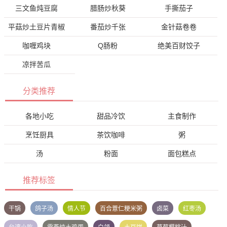
三文鱼炖豆腐
腊肠炒秋葵
手撕茄子
平菇炒土豆片青椒
番茄炒千张
金针菇卷卷
咖喱鸡块
Q肠粉
绝美百财饺子
凉拌苦瓜
分类推荐
各地小吃
甜品冷饮
主食制作
烹饪厨具
茶饮咖啡
粥
汤
粉面
面包糕点
推荐标签
干锅
鸽子汤
情人节
百合薏仁粳米粥
卤菜
红枣汤