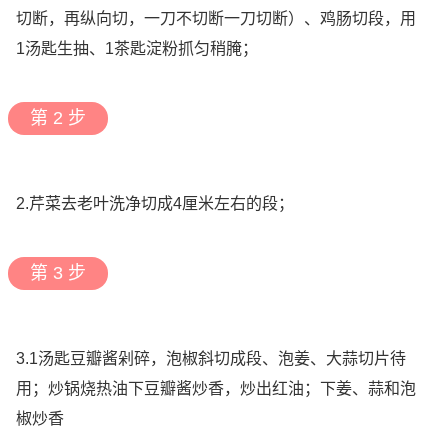
切断，再纵向切，一刀不切断一刀切断）、鸡肠切段，用
1汤匙生抽、1茶匙淀粉抓匀稍腌；
第 2 步
2.芹菜去老叶洗净切成4厘米左右的段；
第 3 步
3.1汤匙豆瓣酱剁碎，泡椒斜切成段、泡姜、大蒜切片待
用；炒锅烧热油下豆瓣酱炒香，炒出红油；下姜、蒜和泡
椒炒香