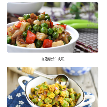
杏鲍菇烩牛肉粒