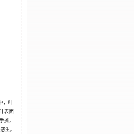
中，叶
叶表面
手撕，
口感生。