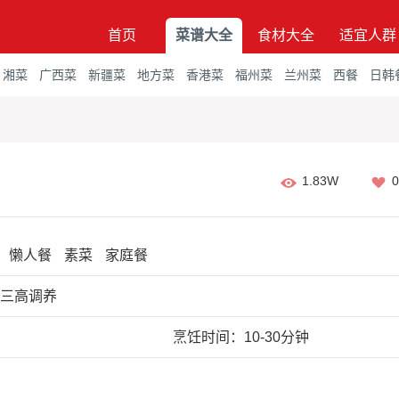
首页
菜谱大全
食材大全
适宜人群
湘菜
广西菜
新疆菜
地方菜
香港菜
福州菜
兰州菜
西餐
日韩
1.83W
0
懒人餐
素菜
家庭餐
;三高调养
烹饪时间：10-30分钟