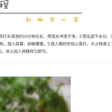
苏打水浸泡约10分钟左右，用流水冲洗干净。2.捞出滤干水分。3
烧热，放入蒜蓉、剁椒爆香。5.放入撕好的包心菜片，大火快速上
炒匀，关火加入鸡精拌匀即可。