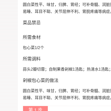
圆白菜性平、味甘，归脾、胃经；可补骨髓、润脏
易睡、耳目不聪、关节屈伸不利、胃脘疼痛等病症
菜品禁忌
所需食材
包心菜1/2个
所需调料
蒜头2瓣切蓉；自制果香剁椒1汤匙；热清水1汤匙
剁椒包心菜的做法
圆白菜性平、味甘，归脾、胃经；可补骨髓、润脏
易睡、耳目不聪、关节屈伸不利、胃脘疼痛等病症
第 1 步