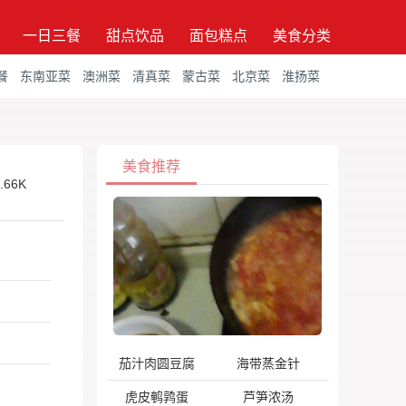
一日三餐
甜点饮品
面包糕点
美食分类
餐
东南亚菜
澳洲菜
清真菜
蒙古菜
北京菜
淮扬菜
美食推荐
.66K
茄汁肉圆豆腐
海带蒸金针
虎皮鹌鹑蛋
芦笋浓汤