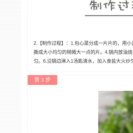
2.【制作过程】：1.包心菜分成一片片的，用小
撕成大小均匀的稍微大一点的片。4.锅内放油
匀。6.沿锅边淋入1汤匙清水，加入食盐大火
第 3 步