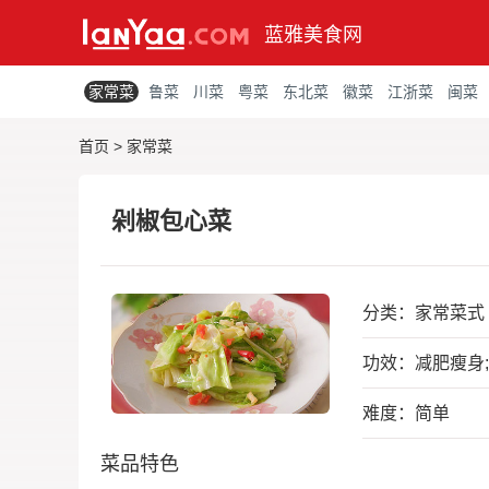
蓝雅美食网
家常菜
鲁菜
川菜
粤菜
东北菜
徽菜
江浙菜
闽菜
首页
>
家常菜
剁椒包心菜
分类：
家常菜式
功效：减肥瘦身
难度：简单
菜品特色