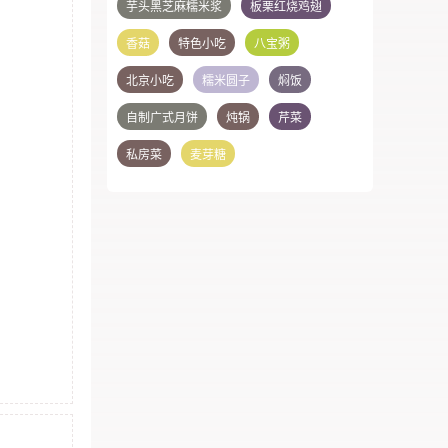
芋头黑芝麻糯米浆
板栗红烧鸡翅
香菇
特色小吃
八宝粥
北京小吃
糯米圆子
焖饭
自制广式月饼
炖锅
芹菜
私房菜
麦芽糖