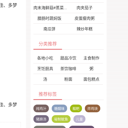
佳、多梦
肉夹茄子
肉末海鲜菇#蒸菜#
腊肠时蔬焖饭
皮蛋瘦肉粥
南瓜饼
辣炒年糕
分类推荐
各地小吃
甜品冷饮
主食制作
烹饪厨具
茶饮咖啡
粥
汤
粉面
面包糕点
推荐标签
佳、多梦
炖鸡汁
糖醋味
糍粑
炸鸡块
猪蹄汤
秘制鱿鱼
儿童