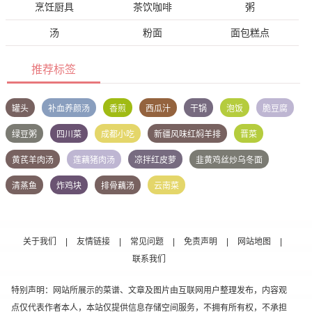
烹饪厨具
茶饮咖啡
粥
汤
粉面
面包糕点
推荐标签
罐头
补血养颜汤
香煎
西瓜汁
干锅
泡饭
脆豆腐
绿豆粥
四川菜
成都小吃
新疆风味红焖羊排
晋菜
黄芪羊肉汤
莲藕猪肉汤
凉拌红皮萝
韭黄鸡丝炒乌冬面
清蒸鱼
炸鸡块
排骨藕汤
云南菜
关于我们
|
友情链接
|
常见问题
|
免责声明
|
网站地图
|
联系我们
特别声明：网站所展示的菜谱、文章及图片由互联网用户整理发布，内容观
点仅代表作者本人，本站仅提供信息存储空间服务，不拥有所有权，不承担