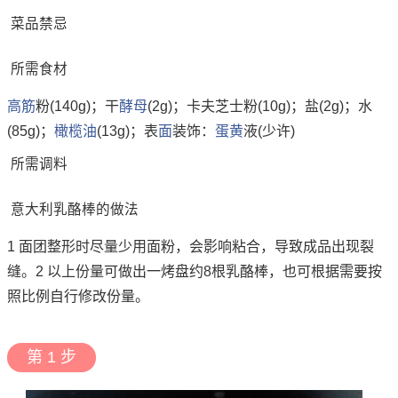
菜品禁忌
所需食材
高筋
粉(140g)；干
酵母
(2g)；卡夫芝士粉(10g)；盐(2g)；水
(85g)；
橄榄油
(13g)；表
面
装饰：
蛋黄
液(少许)
所需调料
意大利乳酪棒的做法
1 面团整形时尽量少用面粉，会影响粘合，导致成品出现裂
缝。2 以上份量可做出一烤盘约8根乳酪棒，也可根据需要按
照比例自行修改份量。
第 1 步