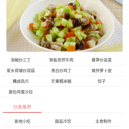
泡椒炒三丁
铁板孜然牛肉
春笋炒韭菜
家乡荷塘炒双菇
黑白炒鸡丁
爽拌萝卜皮
糟卤凤爪
芒果糯米糍
饺子
面包鸡蛋沙拉
分类推荐
各地小吃
甜品冷饮
主食制作