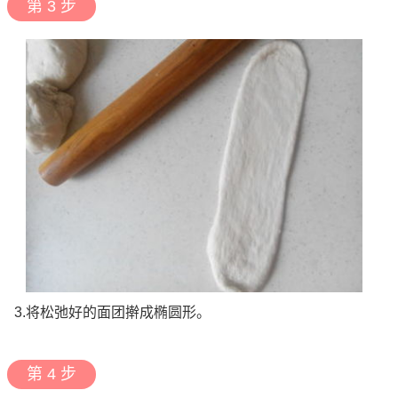
第 3 步
3.将松弛好的面团擀成椭圆形。
第 4 步