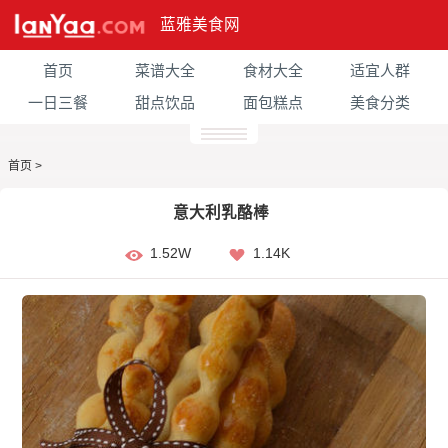
蓝雅美食网
首页
菜谱大全
食材大全
适宜人群
一日三餐
甜点饮品
面包糕点
美食分类
首页
>
意大利乳酪棒
1.52W
1.14K