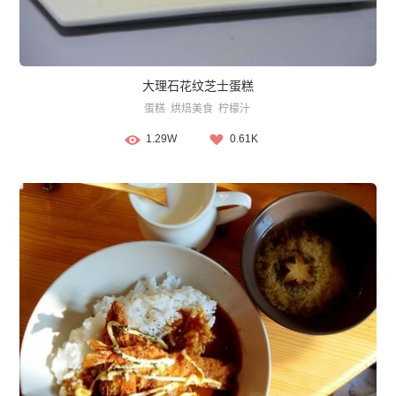
大理石花纹芝士蛋糕
蛋糕
烘焙美食
柠檬汁
1.29W
0.61K