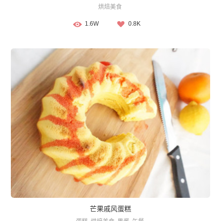
烘焙美食
1.6W
0.8K
芒果戚风蛋糕