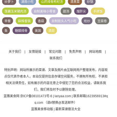
炒萝卜
湖南小吃
山药排骨枸杞汤
清蒸菜
砂锅
莲藕玉米猪肉汤
自制美味小零食
甜汤
熘肝尖
手抓饭
早餐
麻辣香锅
香菇
自制街头人气小吃
炝炒
豆腐卷
鱼
糖醋排骨
美国
清甜
关于我们
|
友情链接
|
常见问题
|
免责声明
|
网站地图
|
联系我们
特别声明：网站所展示的菜谱、文章及图片由互联网用户整理发布，内容观
点仅代表作者本人，本站仅提供信息存储空间服务，不拥有所有权，不承担
相关法律责任，如有展示的内容无意之中侵犯了您的合法权益，请联系我
们，我们将及时予以删除处理。
蓝雅美食网
京ICP备08101473号-6
| lanyaa.com | 联系邮箱1623956913#q
q.com （请#替换@发送邮件）
蓝雅美食移动版
| 最新菜谱做法大全