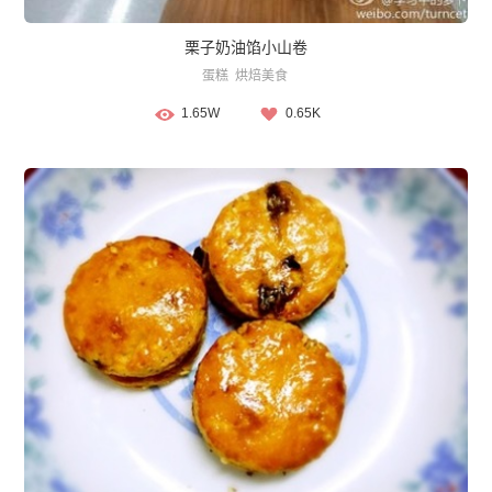
栗子奶油馅小山卷
蛋糕
烘焙美食
1.65W
0.65K