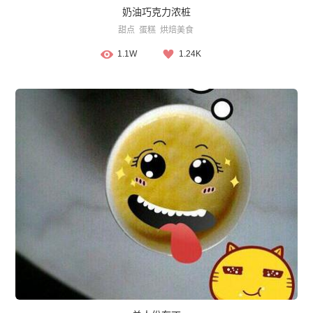
奶油巧克力浓桩
甜点
蛋糕
烘焙美食
1.1W
1.24K