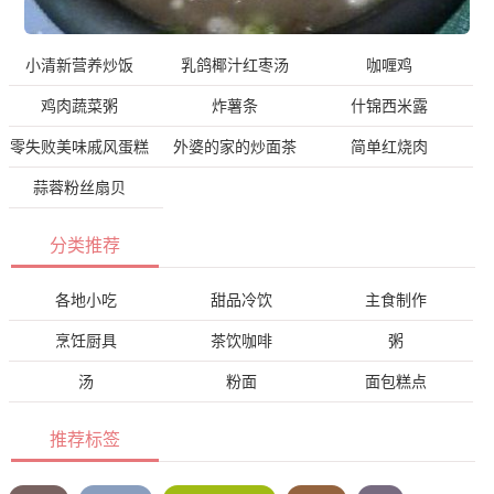
小清新营养炒饭
乳鸽椰汁红枣汤
咖喱鸡
鸡肉蔬菜粥
炸薯条
什锦西米露
零失败美味戚风蛋糕
外婆的家的炒面茶
简单红烧肉
蒜蓉粉丝扇贝
分类推荐
各地小吃
甜品冷饮
主食制作
烹饪厨具
茶饮咖啡
粥
汤
粉面
面包糕点
推荐标签