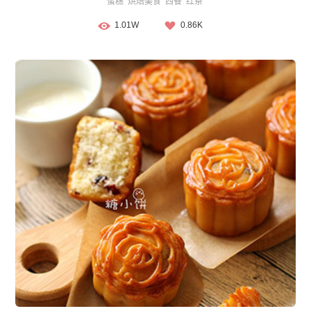
蛋糕
烘焙美食
西餐
红茶
1.01W
0.86K