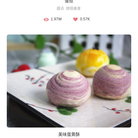
蛋挞
甜点
烘焙美食
1.97W
0.57K
美味蛋黄酥