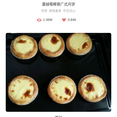
蔓越莓椰蓉广式月饼
月饼
烘焙美食
中式点心
1.36W
0.84K