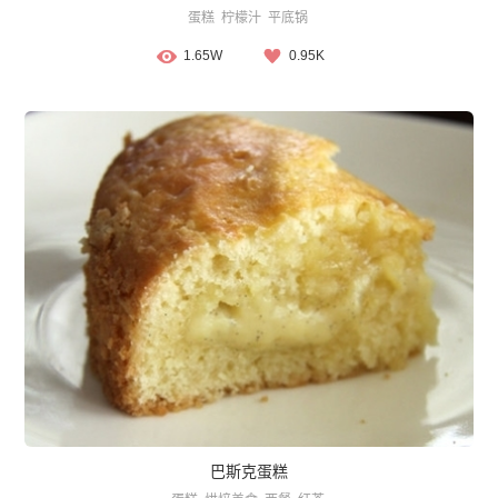
蛋糕
柠檬汁
平底锅
1.65W
0.95K
巴斯克蛋糕