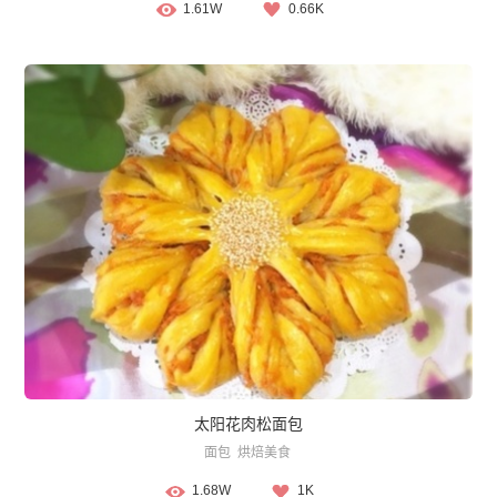
1.61W
0.66K
太阳花肉松面包
面包
烘焙美食
1.68W
1K