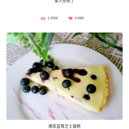
单人份布丁
1.95W
0.68K
爆浆蓝莓芝士蛋糕