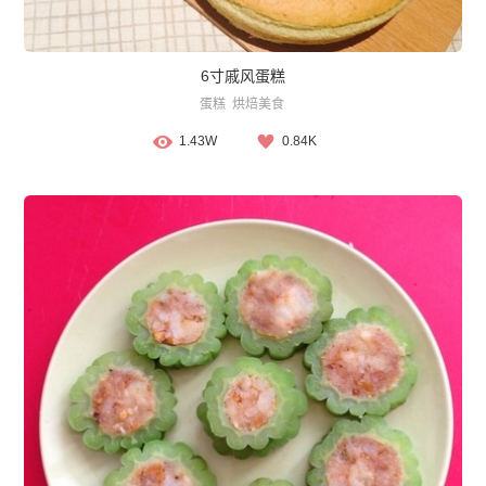
6寸戚风蛋糕
蛋糕
烘焙美食
1.43W
0.84K