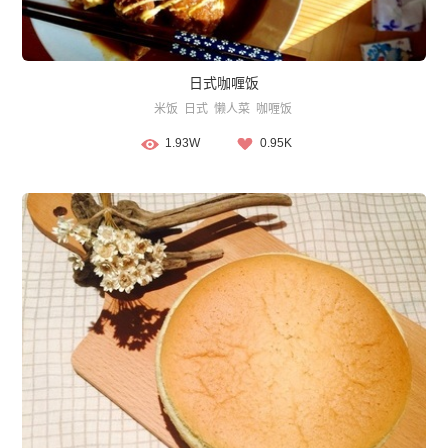
日式咖喱饭
米饭
日式
懒人菜
咖喱饭
1.93W
0.95K