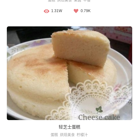
蛋糕
烘焙美食
果酱
午餐
1.31W
0.79K
轻芝士蛋糕
蛋糕
烘焙美食
柠檬汁