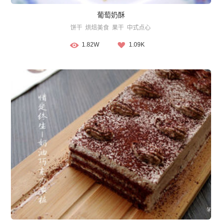
葡萄奶酥
饼干
烘焙美食
果干
中式点心
1.82W
1.09K