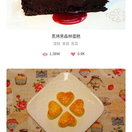
蒸烤黑森林蛋糕
蛋糕
果酱
蒸菜
1.38W
0.9K