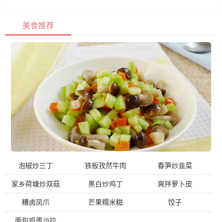
美食推荐
泡椒炒三丁
铁板孜然牛肉
春笋炒韭菜
家乡荷塘炒双菇
黑白炒鸡丁
爽拌萝卜皮
糟卤凤爪
芒果糯米糍
饺子
面包鸡蛋沙拉