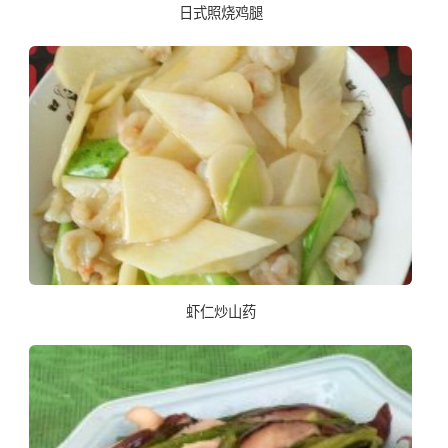
日式照烧鸡腿
虾仁炒山药