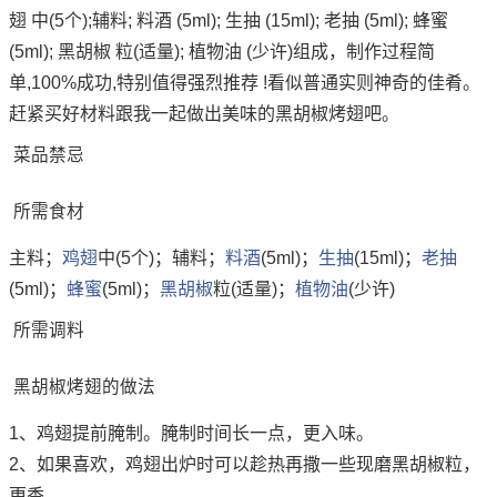
翅 中(5个);辅料; 料酒 (5ml); 生抽 (15ml); 老抽 (5ml); 蜂蜜
(5ml); 黑胡椒 粒(适量); 植物油 (少许)组成，制作过程简
单,100%成功,特别值得强烈推荐 !看似普通实则神奇的佳肴。
赶紧买好材料跟我一起做出美味的黑胡椒烤翅吧。
菜品禁忌
所需食材
主料；
鸡翅
中(5个)；辅料；
料酒
(5ml)；
生抽
(15ml)；
老抽
(5ml)；
蜂蜜
(5ml)；
黑胡椒
粒(适量)；
植物油
(少许)
所需调料
黑胡椒烤翅的做法
1、鸡翅提前腌制。腌制时间长一点，更入味。
2、如果喜欢，鸡翅出炉时可以趁热再撒一些现磨黑胡椒粒，
更香。