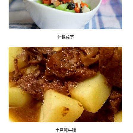
什锦莴笋
土豆炖牛腩