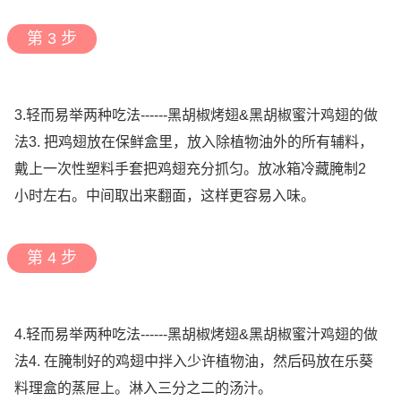
第 3 步
3.轻而易举两种吃法------黑胡椒烤翅&黑胡椒蜜汁鸡翅的做
法3. 把鸡翅放在保鲜盒里，放入除植物油外的所有辅料，
戴上一次性塑料手套把鸡翅充分抓匀。放冰箱冷藏腌制2
小时左右。中间取出来翻面，这样更容易入味。
第 4 步
4.轻而易举两种吃法------黑胡椒烤翅&黑胡椒蜜汁鸡翅的做
法4. 在腌制好的鸡翅中拌入少许植物油，然后码放在乐葵
料理盒的蒸屉上。淋入三分之二的汤汁。