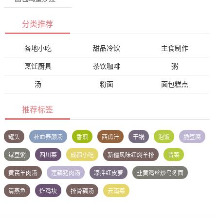
分类推荐
各地小吃
甜品冷饮
主食制作
烹饪厨具
茶饮咖啡
粥
汤
粉面
面包糕点
推荐标签
罐头
补血养颜汤
香煎
西瓜汁
干锅
泡饭
脆豆腐
绿豆粥
四川菜
成都小吃
新疆风味红焖羊排
晋菜
黄芪羊肉汤
莲藕猪肉汤
凉拌红皮萝
韭黄鸡丝炒乌冬面
清蒸鱼
炸鸡块
排骨藕汤
云南菜