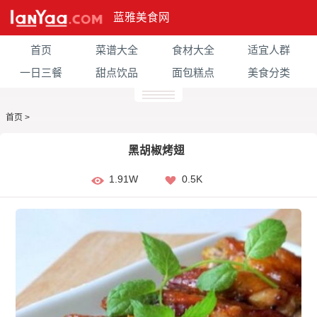
蓝雅美食网
首页
菜谱大全
食材大全
适宜人群
一日三餐
甜点饮品
面包糕点
美食分类
首页
>
黑胡椒烤翅
1.91W
0.5K