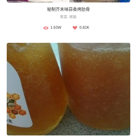
秘制芥末味蒜香烤肋骨
荤菜
烤箱
1.63W
0.82K