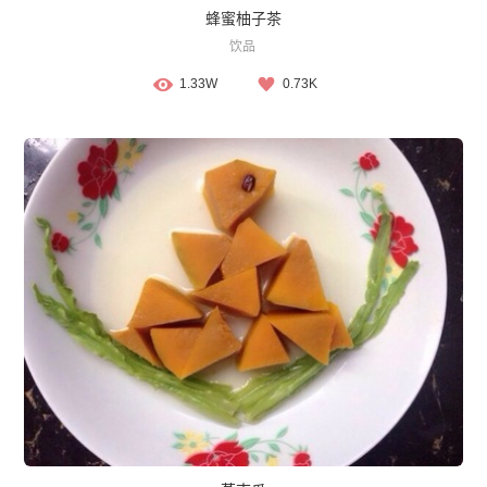
蜂蜜柚子茶
饮品
1.33W
0.73K