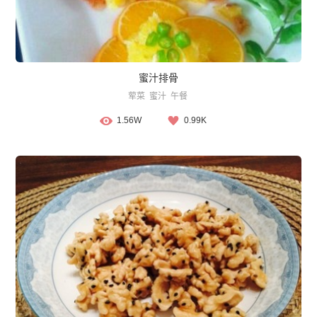
蜜汁排骨
荤菜
蜜汁
午餐
1.56W
0.99K