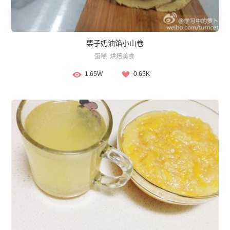
栗子奶油馅小山卷
蛋糕
烘焙美食
1.65W
0.65K