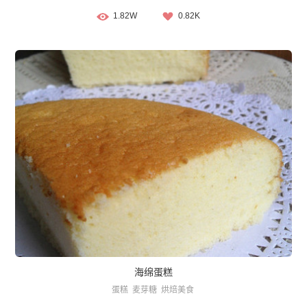
1.82W
0.82K
海绵蛋糕
蛋糕
麦芽糖
烘焙美食