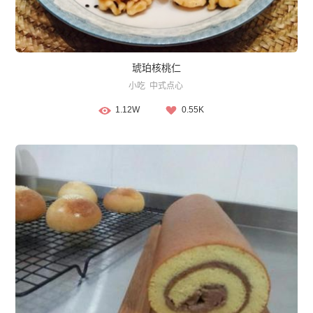
琥珀核桃仁
小吃
中式点心
1.12W
0.55K