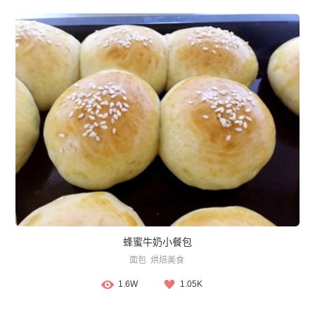
蜂蜜牛奶小餐包
面包
烘焙美食
1.6W
1.05K