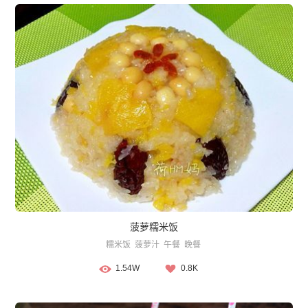
菠萝糯米饭
糯米饭
菠萝汁
午餐
晚餐
1.54W
0.8K