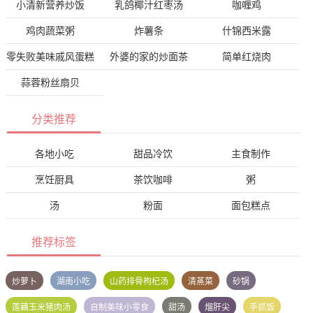
小清新营养炒饭
乳鸽椰汁红枣汤
咖喱鸡
鸡肉蔬菜粥
炸薯条
什锦西米露
零失败美味戚风蛋糕
外婆的家的炒面茶
简单红烧肉
蒜蓉粉丝扇贝
分类推荐
各地小吃
甜品冷饮
主食制作
烹饪厨具
茶饮咖啡
粥
汤
粉面
面包糕点
推荐标签
炒萝卜
湖南小吃
山药排骨枸杞汤
清蒸菜
砂锅
莲藕玉米猪肉汤
自制美味小零食
甜汤
熘肝尖
手抓饭