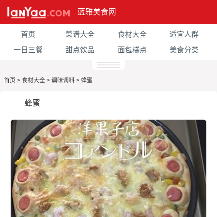
蓝雅美食网
首页
菜谱大全
食材大全
适宜人群
一日三餐
甜点饮品
面包糕点
美食分类
首页
>
食材大全
>
调味调料
>
蜂蜜
蜂蜜