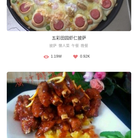
五彩田园虾仁披萨
披萨
懒人菜
午餐
晚餐
1.19W
0.92K