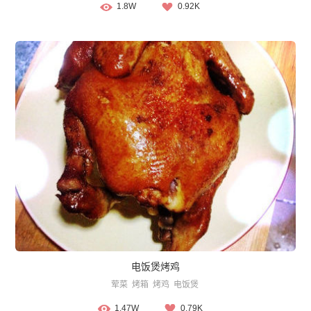
1.8W
0.92K
电饭煲烤鸡
荤菜
烤箱
烤鸡
电饭煲
1.47W
0.79K