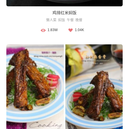
鸡排红米焖饭
懒人菜
焖饭
午餐
晚餐
1.83W
1.04K