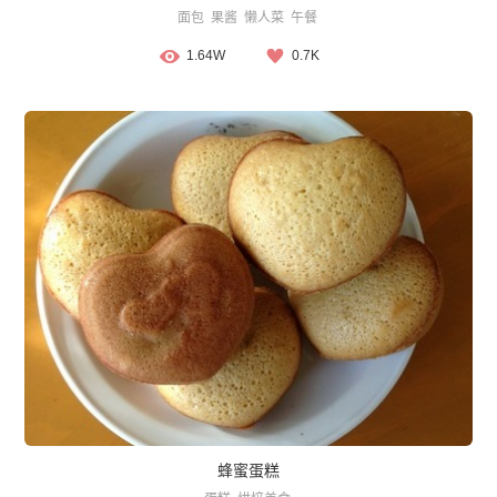
面包
果酱
懒人菜
午餐
1.64W
0.7K
蜂蜜蛋糕