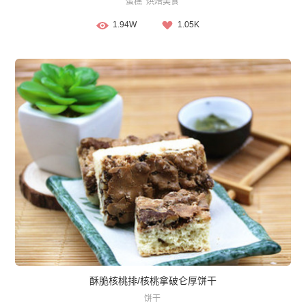
蛋糕
烘焙美食
1.94W
1.05K
酥脆核桃排/核桃拿破仑厚饼干
饼干