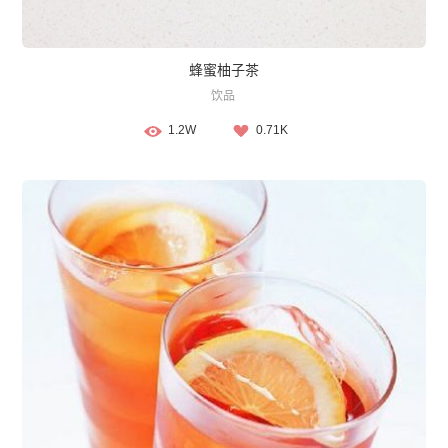
蜂蜜柚子茶
饮品
1.2W
0.71K