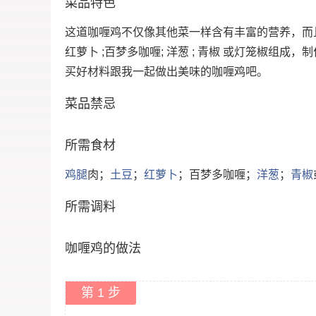
菜品特色
这道咖喱鸡不仅像其他菜一样含有丰富的营养，而且还
红萝卜 ;百梦多咖喱; 洋葱 ; 青椒 或灯笼椒组成
买好材料跟我一起做出美味的咖喱鸡吧。
菜品禁忌
所需食材
鸡腿
肉；
土豆
；
红萝卜
；百梦多咖喱；
洋葱
；
青椒
所需调料
咖喱鸡的做法
第 1 步