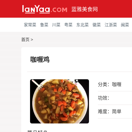
蓝雅美食网
家常菜
鲁菜
川菜
粤菜
东北菜
徽菜
江浙菜
闽菜
首页
>
咖喱鸡
分类：
咖喱
功效：
难度：简单