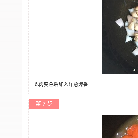
6.肉变色后加入洋葱爆香
第 7 步