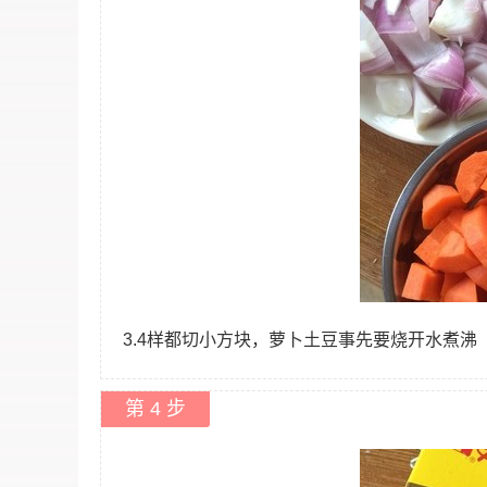
3.4样都切小方块，萝卜土豆事先要烧开水煮沸
第 4 步