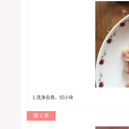
1.洗净去骨，切小块
第 2 步