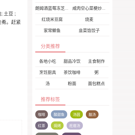
朗姆酒蓝莓冻芝士
咸肉空心菜梗炒花菜
土豆 ;
红烧米豆腐
烧麦
的佳肴。赶紧
家常鲫鱼
韭菜馅饺子
分类推荐
各地小吃
甜品冷饮
主食制作
烹饪厨具
茶饮咖啡
粥
汤
粉面
面包糕点
推荐标签
咖啡
酸甜鱼
汤圆
靓汤
红茶
焗烤
疙瘩汤