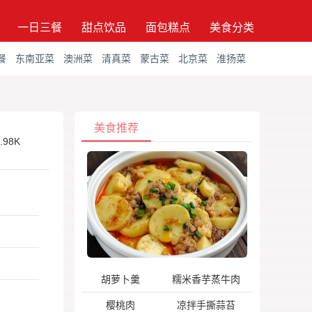
一日三餐
甜点饮品
面包糕点
美食分类
餐
东南亚菜
澳洲菜
清真菜
蒙古菜
北京菜
淮扬菜
美食推荐
.98K
胡萝卜羹
糯米香芋蒸牛肉
樱桃肉
凉拌手撕蒜苔