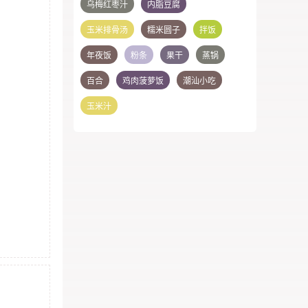
乌梅红枣汁
内脂豆腐
玉米排骨汤
糯米圆子
拌饭
年夜饭
粉条
果干
蒸锅
百合
鸡肉菠萝饭
潮汕小吃
玉米汁