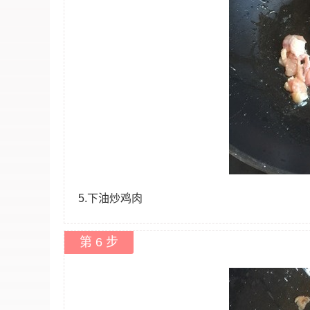
5.下油炒鸡肉
第 6 步