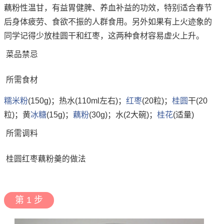
藕粉性温甘，有益胃健脾、养血补益的功效，特别适合春节
后身体疲劳、食欲不振的人群食用。另外如果有上火迹象的
同学记得少放桂圆干和红枣，这两种食材容易虚火上升。
菜品禁忌
所需食材
糯米粉
(150g)；热水(110ml左右)；
红枣
(20粒)；
桂圆
干(20
粒)；黄
冰糖
(15g)；
藕粉
(30g)；水(2大碗)；
桂花
(适量)
所需调料
桂圆红枣藕粉羹的做法
第 1 步