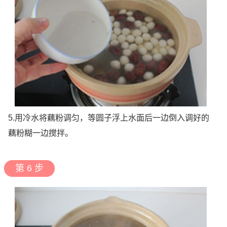
5.用冷水将藕粉调匀，等圆子浮上水面后一边倒入调好的
藕粉糊一边搅拌。
第 6 步