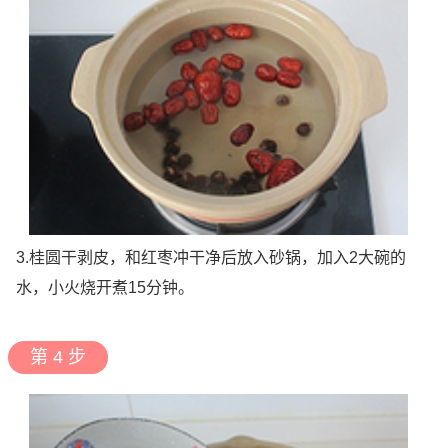
3.桂圆干剥皮，和红枣冲干净后放入砂锅，加入2大碗的
水，小火烧开煮15分钟。
第 4 步