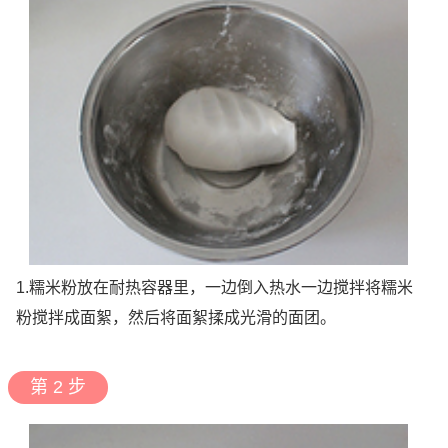
1.糯米粉放在耐热容器里，一边倒入热水一边搅拌将糯米
粉搅拌成面絮，然后将面絮揉成光滑的面团。
第 2 步