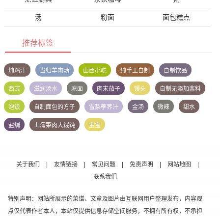
汤
粉面
面包糕点
推荐标签
炖鸡汁
当归羊肉汤
山西小吃
纯手工自制
自制饮品
西式
滋润汤水
凉面
肉末茄子
馒头
自制无添加酱料
泡饭
自制面包的方子
雪梨荸荠汁
金汤
微辣
甜水
盐焗
上海菜肉大馄饨
宝宝
关于我们
|
友情链接
|
常见问题
|
免责声明
|
网站地图
|
联系我们
特别声明：网站所展示的菜谱、文章及图片由互联网用户整理发布，内容观
点仅代表作者本人，本站仅提供信息存储空间服务，不拥有所有权，不承担