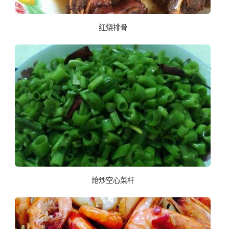
红烧排骨
炝炒空心菜杆