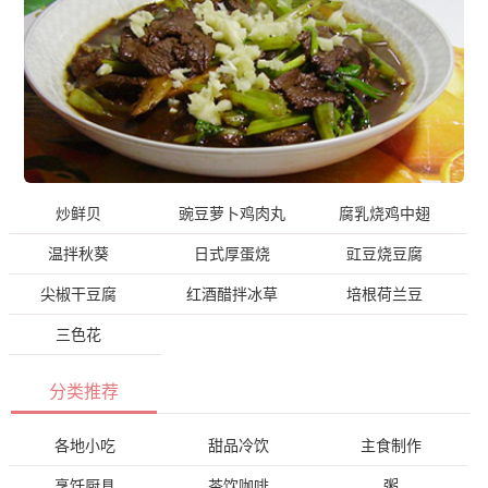
炒鲜贝
豌豆萝卜鸡肉丸
腐乳烧鸡中翅
温拌秋葵
日式厚蛋烧
豇豆烧豆腐
尖椒干豆腐
红酒醋拌冰草
培根荷兰豆
三色花
分类推荐
各地小吃
甜品冷饮
主食制作
烹饪厨具
茶饮咖啡
粥