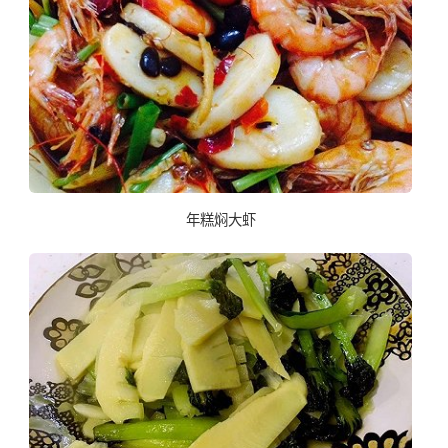
年糕焖大虾