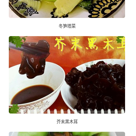
冬笋塔菜
芥末黑木耳