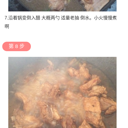
7.沿着锅变倒入醋 大概两勺 适量老抽 倒水。小火慢慢煮
啊
第 8 步