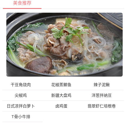
美食推荐
干豆角烧肉
花椒蒸鲫鱼
辣子泥鳅
尖椒鸡
新疆大盘鸡
洋葱拌纳豆
日式凉拌白萝卜
卤鸡蛋
翡翠虾仁培根卷
T骨小牛排