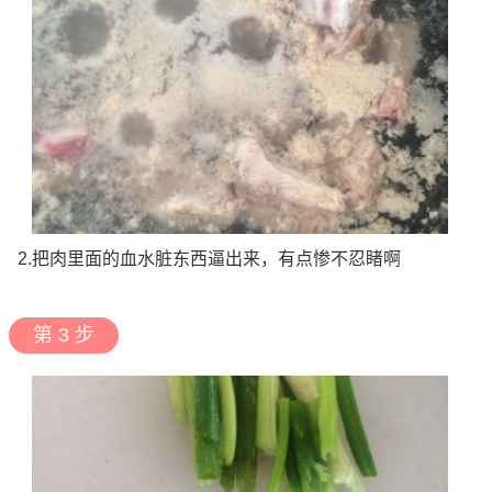
2.把肉里面的血水脏东西逼出来，有点惨不忍睹啊
第 3 步