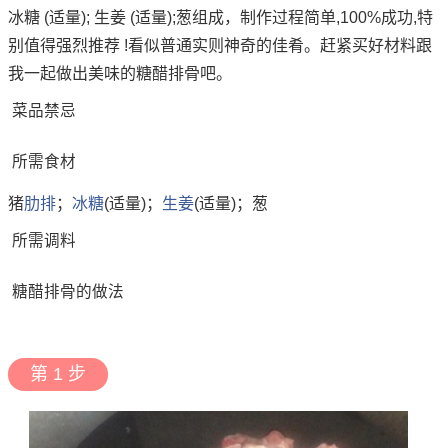
冰糖 (适量); 生姜 (适量);葱组成，制作过程简单,100%成功,特
别值得强烈推荐 !看似普通实则神奇的佳肴。赶紧买好材料跟
我一起做出美味的糖醋排骨吧。
菜品禁忌
所需食材
猪
肋排
；
冰糖
(适量)；
生姜
(适量)；葱
所需调料
糖醋排骨的做法
第 1 步