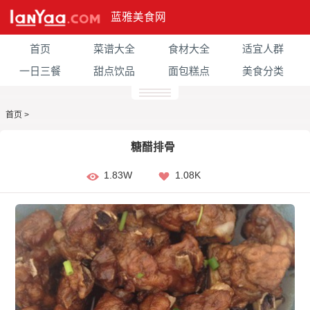
蓝雅美食网
首页
菜谱大全
食材大全
适宜人群
一日三餐
甜点饮品
面包糕点
美食分类
首页
>
糖醋排骨
1.83W
1.08K