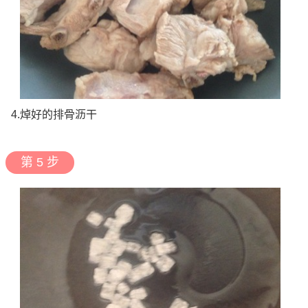
4.焯好的排骨沥干
第 5 步