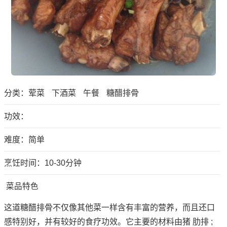
分类：
荤菜
下酒菜
午餐
糖醋排骨
功效：
难度：简单
烹饪时间：10-30分钟
菜品特色
这道糖醋排骨不仅像其他菜一样含有丰富的营养，而且还口
感特别好，并有较好的食疗功效。它主要的材料由猪 肋排 ;