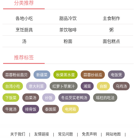
分类推荐
各地小吃
甜品冷饮
主食制作
烹饪厨具
茶饮咖啡
粥
汤
粉面
面包糕点
推荐标签
蒜蓉粉丝扇贝
新疆菜
秋葵蒸水蛋
蒜蓉炒丝瓜
电饭煲
台湾小吃
意大利菜
红萝卜苹果汁
湘菜
自酿
乌鸡汤
下饭菜
白菜汤
炒饭
冬瓜芡实老鸭汤
瑶柱的吃法
牛尾汤
排骨饭
泰国菜
电烤箱
关于我们
|
友情链接
|
常见问题
|
免责声明
|
网站地图
|