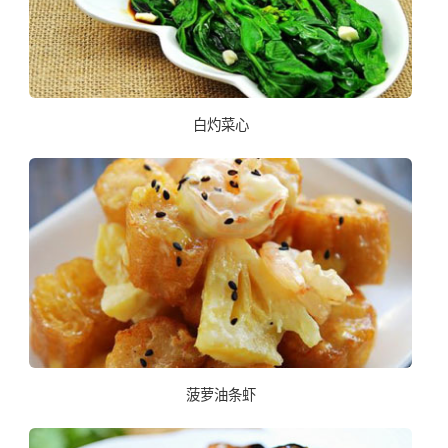
白灼菜心
菠萝油条虾