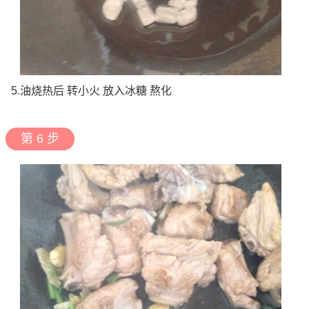
5.油烧热后 转小火 放入冰糖 熬化
第 6 步