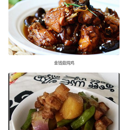
金钱菇炖鸡