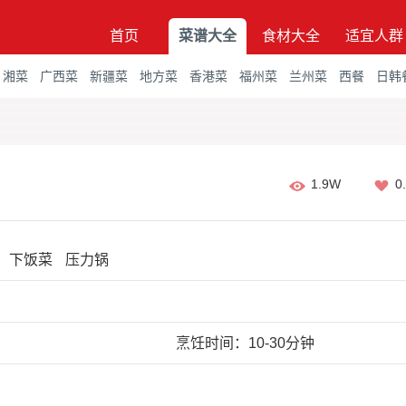
首页
菜谱大全
食材大全
适宜人群
湘菜
广西菜
新疆菜
地方菜
香港菜
福州菜
兰州菜
西餐
日韩
1.9W
0
下饭菜
压力锅
烹饪时间：10-30分钟