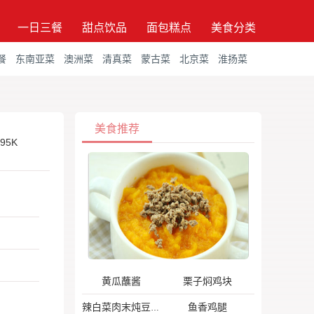
一日三餐
甜点饮品
面包糕点
美食分类
餐
东南亚菜
澳洲菜
清真菜
蒙古菜
北京菜
淮扬菜
美食推荐
.95K
黄瓜蘸酱
栗子焖鸡块
鱼香鸡腿
辣白菜肉末炖豆腐