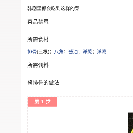
韩剧里都会吃到这样的菜
菜品禁忌
所需食材
排骨
(三根)；
八角
；
酱油
；
洋葱
；
洋葱
所需调料
酱排骨的做法
第 1 步