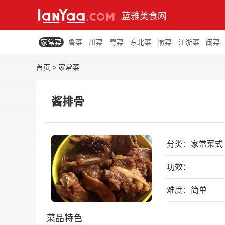
蓝雅美食网
家常菜
鲁菜
川菜
粤菜
东北菜
徽菜
江浙菜
闽菜
首页
>
家常菜
酱排骨
分类：
家常菜式
功效：
难度：简单
菜品特色