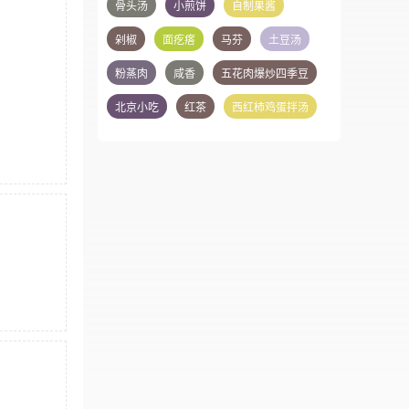
骨头汤
小煎饼
自制果酱
剁椒
面疙瘩
马芬
土豆汤
粉蒸肉
咸香
五花肉爆炒四季豆
北京小吃
红茶
西红柿鸡蛋拌汤