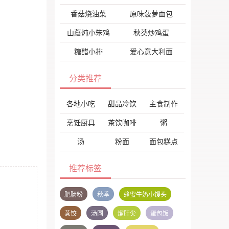
香菇烧油菜
原味菠萝面包
山蘑炖小笨鸡
秋葵炒鸡蛋
糖醋小排
爱心意大利面
分类推荐
各地小吃
甜品冷饮
主食制作
烹饪厨具
茶饮咖啡
粥
汤
粉面
面包糕点
推荐标签
肥肠粉
秋季
蜂蜜牛奶小馒头
蒸饺
汤圆
熘肝尖
蛋包饭