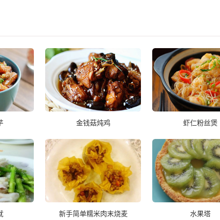
芋
金钱菇炖鸡
虾仁粉丝煲
鱿
新手简单糯米肉末烧麦
水果塔