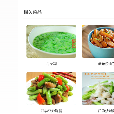
相关菜品
青菜糊
蘑菇烧山
四季豆炒鸡腿
芦笋炒鲜