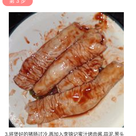
第 3 步
3.将煲好的猪肠过冷,再加入李锦记蜜汁烤肉酱,蒜泥,葱头