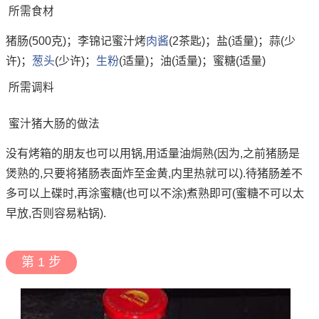
所需食材
猪肠(500克)；李锦记蜜汁烤
肉酱
(2茶匙)；盐(适量)；蒜(少
许)；
葱头
(少许)；
生粉
(适量)；油(适量)；蜜糖(适量)
所需调料
蜜汁猪大肠的做法
没有烤箱的朋友也可以用锅,用适量油焗熟(因为,之前猪肠是
煲熟的,只要将猪肠表面炸至金黄,内里热就可以).待猪肠差不
多可以上碟时,再涂蜜糖(也可以不涂)煮熟即可(蜜糖不可以太
早放,否则容易粘锅).
第 1 步