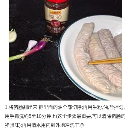
1.将猪肠翻出来,把里面的油全部切除;再用生粉,油,盐拌匀,
用手抓洗约5至10分钟上(这个步骤最重要,可以清除猪肠的
猪骚味);再用清水用内到外地冲洗干净