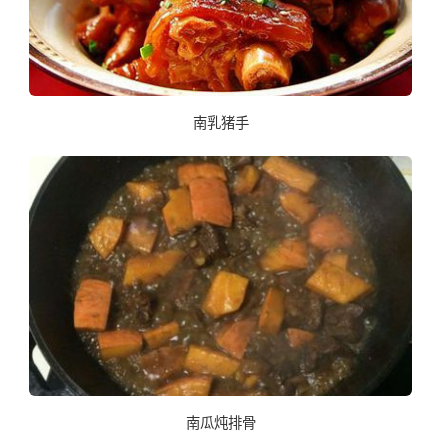
南乳猪手
南瓜炖排骨