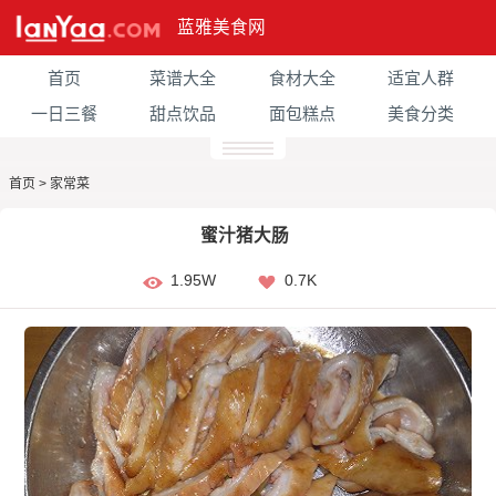
蓝雅美食网
首页
菜谱大全
食材大全
适宜人群
一日三餐
甜点饮品
面包糕点
美食分类
首页
>
家常菜
蜜汁猪大肠
1.95W
0.7K