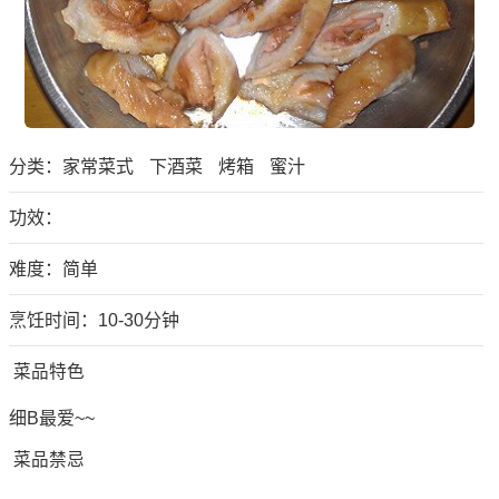
分类：
家常菜式
下酒菜
烤箱
蜜汁
功效：
难度：简单
烹饪时间：10-30分钟
菜品特色
细B最爱~~
菜品禁忌