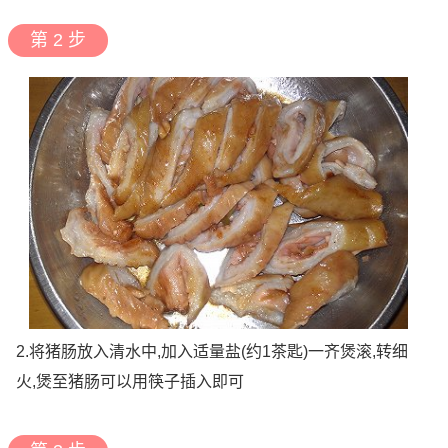
第 2 步
2.将猪肠放入清水中,加入适量盐(约1茶匙)一齐煲滚,转细
火,煲至猪肠可以用筷子插入即可