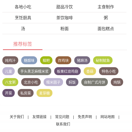
各地小吃
甜品冷饮
主食制作
烹饪厨具
茶饮咖啡
粥
汤
粉面
面包糕点
推荐标签
炖鸡汁
糖醋味
糍粑
炸鸡块
猪蹄汤
秘制鱿鱼
儿童
芋头黑芝麻糯米浆
板栗红烧鸡翅
香菇
特色小吃
八宝粥
北京小吃
糯米圆子
焖饭
自制广式月饼
炖锅
芹菜
私房菜
麦芽糖
关于我们
|
友情链接
|
常见问题
|
免责声明
|
网站地图
|
联系我们