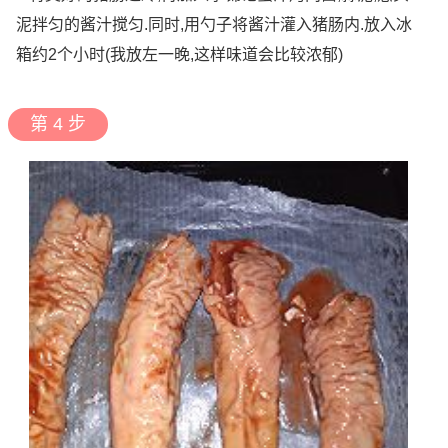
泥拌匀的酱汁搅匀.同时,用勺子将酱汁灌入猪肠内.放入冰
箱约2个小时(我放左一晚,这样味道会比较浓郁)
第 4 步