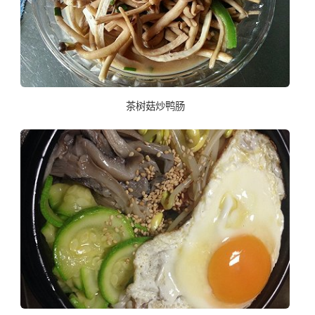
茶树菇炒鸭肠