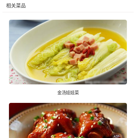
相关菜品
金汤娃娃菜