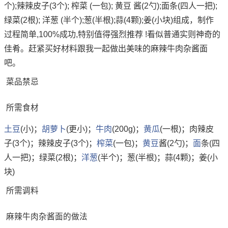
个);辣辣皮子(3个); 榨菜 (一包); 黄豆 酱(2勺);面条(四人一把);
绿菜(2根); 洋葱 (半个);葱(半根);蒜(4颗);姜(小块)组成，制作
过程简单,100%成功,特别值得强烈推荐 !看似普通实则神奇的
佳肴。赶紧买好材料跟我一起做出美味的麻辣牛肉杂酱面
吧。
菜品禁忌
所需食材
土豆
(小)；
胡萝卜
(更小)；
牛肉
(200g)；
黄瓜
(一根)；肉辣皮
子(3个)；辣辣皮子(3个)；
榨菜
(一包)；
黄豆
酱(2勺)；
面
条(四
人一把)；绿菜(2根)；
洋葱
(半个)；葱(半根)；蒜(4颗)；姜(小
块)
所需调料
麻辣牛肉杂酱面的做法