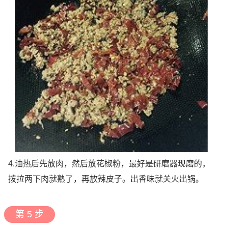
4.油热后先放肉，然后放花椒粉，最好是研磨器现磨的，
拨拉两下肉就熟了，再放辣皮子。出香味就关火出锅。
第 5 步