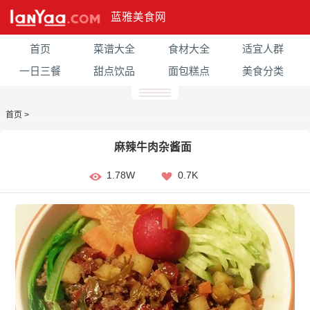
蓝雅美食网
首页
菜谱大全
食材大全
适宜人群
一日三餐
甜点饮品
面包糕点
美食分类
首页
>
麻辣牛肉杂酱面
1.78W
0.7K