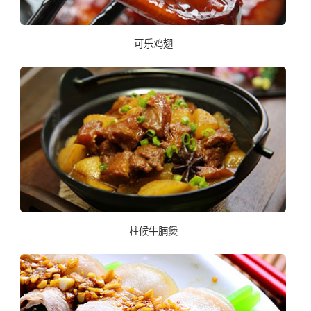
可乐鸡翅
柱候牛腩煲