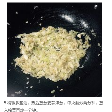
5.稍微多些油，热后放葱姜蒜洋葱，中火翻炒两分钟，放
入榨菜再炒一分钟。