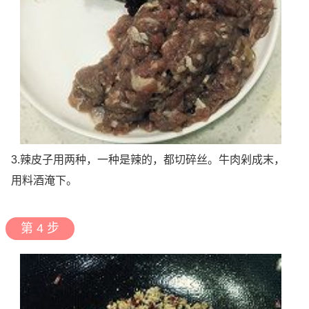
3.辣皮子用两种，一种是辣的，都切碎丝。牛肉剁成末，
用料酒淹下。
第 4 步