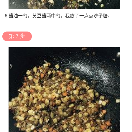
6.酱油一勺，黄豆酱两中勺，我放了一点点沙子糖。
第 7 步