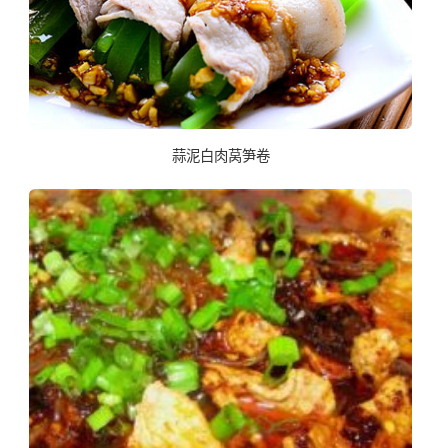
蒜泥白肉莴笋卷