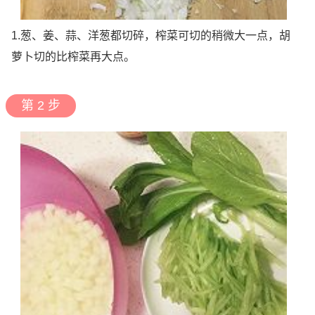
1.葱、姜、蒜、洋葱都切碎，榨菜可切的稍微大一点，胡
萝卜切的比榨菜再大点。
第 2 步