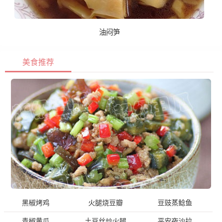
油闷笋
美食推荐
黑椒烤鸡
火腿烧豆瓣
豆豉蒸鲶鱼
青椒黄瓜
土豆丝炒火腿
平安夜沙拉