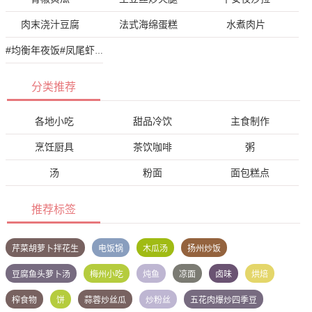
肉末浇汁豆腐
法式海绵蛋糕
水煮肉片
#均衡年夜饭#凤尾虾球
分类推荐
各地小吃
甜品冷饮
主食制作
烹饪厨具
茶饮咖啡
粥
汤
粉面
面包糕点
推荐标签
芹菜胡萝卜拌花生
电饭锅
木瓜汤
扬州炒饭
豆腐鱼头萝卜汤
梅州小吃
炖鱼
凉面
卤味
烘焙
榨食物
饼
蒜蓉炒丝瓜
炒粉丝
五花肉爆炒四季豆