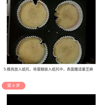
5.模具放入纸托，将蛋糊装入纸托中，表面撒适量芝麻
第 6 步