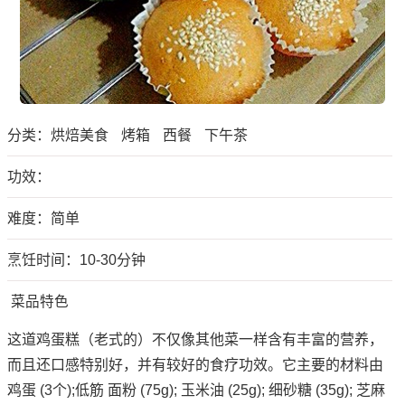
分类：
烘焙美食
烤箱
西餐
下午茶
功效：
难度：简单
烹饪时间：10-30分钟
菜品特色
这道鸡蛋糕（老式的）不仅像其他菜一样含有丰富的营养，
而且还口感特别好，并有较好的食疗功效。它主要的材料由
鸡蛋 (3个);低筋 面粉 (75g); 玉米油 (25g); 细砂糖 (35g); 芝麻