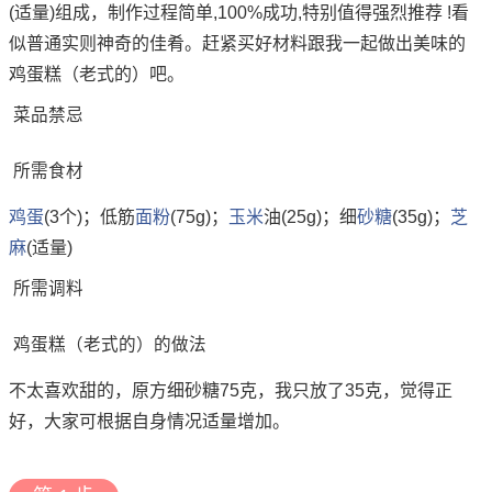
(适量)组成，制作过程简单,100%成功,特别值得强烈推荐 !看
似普通实则神奇的佳肴。赶紧买好材料跟我一起做出美味的
鸡蛋糕（老式的）吧。
菜品禁忌
所需食材
鸡蛋
(3个)；低筋
面粉
(75g)；
玉米
油(25g)；细
砂糖
(35g)；
芝
麻
(适量)
所需调料
鸡蛋糕（老式的）的做法
不太喜欢甜的，原方细砂糖75克，我只放了35克，觉得正
好，大家可根据自身情况适量增加。