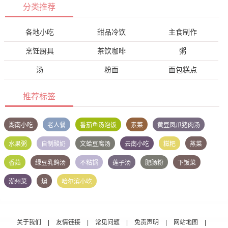
分类推荐
各地小吃
甜品冷饮
主食制作
烹饪厨具
茶饮咖啡
粥
汤
粉面
面包糕点
推荐标签
湖南小吃
老人餐
番茄鱼汤泡饭
素菜
黄豆凤爪猪肉汤
水果粥
自制酸奶
文蛤豆腐汤
云南小吃
糍粑
蒸菜
香菇
绿豆乳鸽汤
不粘锅
莲子汤
肥肠粉
下饭菜
潮州菜
煸
哈尔滨小吃
关于我们
|
友情链接
|
常见问题
|
免责声明
|
网站地图
|