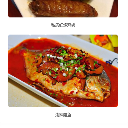
私房红烧鸡翅
泼辣鲳鱼