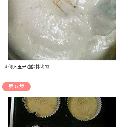
4.倒入玉米油翻拌均匀
第 5 步