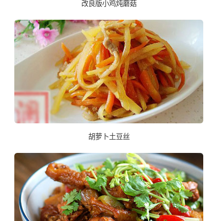
改良版小鸡炖蘑菇
胡萝卜土豆丝