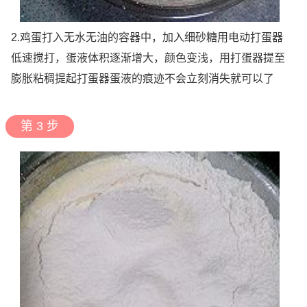
2.鸡蛋打入无水无油的容器中，加入细砂糖用电动打蛋器
低速搅打，蛋液体积逐渐增大，颜色变浅，用打蛋器提至
膨胀粘稠提起打蛋器蛋液的痕迹不会立刻消失就可以了
第 3 步