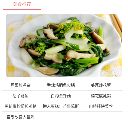
美食推荐
芹菜炒鸡杂
香辣鸡焖鱼火锅
姜葱炒花蟹
胡子鲶鱼
白灼金针菇
桂花熏乳鸽
黑胡椒柠檬煎鸡扒
懒人蛋糕：芒果慕斯
山楂拌快菜丝
自制改良大盘鸡