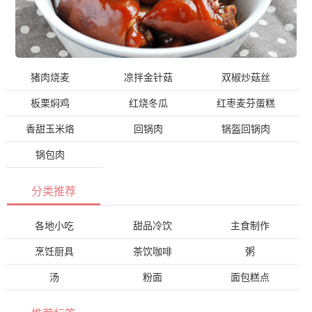
猪肉烧麦
凉拌金针菇
双椒炒菇丝
板栗焖鸡
红烧冬瓜
红枣麦芬蛋糕
香甜玉米烙
回锅肉
锅盔回锅肉
锅包肉
分类推荐
各地小吃
甜品冷饮
主食制作
烹饪厨具
茶饮咖啡
粥
汤
粉面
面包糕点