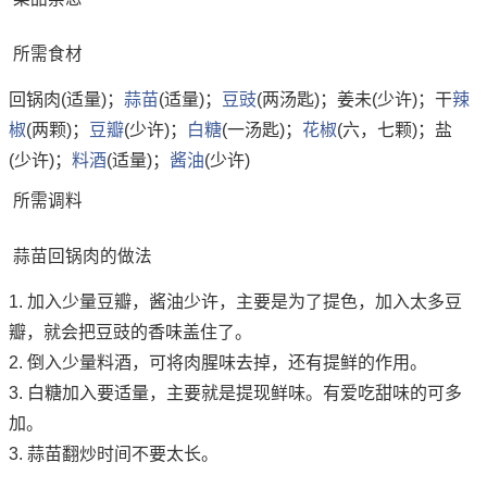
所需食材
回锅肉(适量)；
蒜苗
(适量)；
豆豉
(两汤匙)；姜未(少许)；干
辣
椒
(两颗)；
豆瓣
(少许)；
白糖
(一汤匙)；
花椒
(六，七颗)；盐
(少许)；
料酒
(适量)；
酱油
(少许)
所需调料
蒜苗回锅肉的做法
1. 加入少量豆瓣，酱油少许，主要是为了提色，加入太多豆
瓣，就会把豆豉的香味盖住了。
2. 倒入少量料酒，可将肉腥味去掉，还有提鲜的作用。
3. 白糖加入要适量，主要就是提现鲜味。有爱吃甜味的可多
加。
3. 蒜苗翻炒时间不要太长。