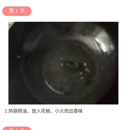
第 1 步
1.热锅倒油，放入花椒，小火炝出香味