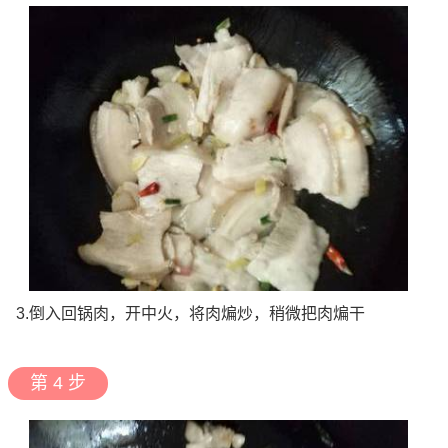
3.倒入回锅肉，开中火，将肉煸炒，稍微把肉煸干
第 4 步