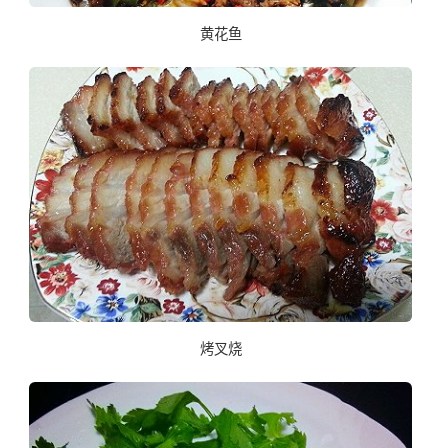
黄花鱼
烤叉烧