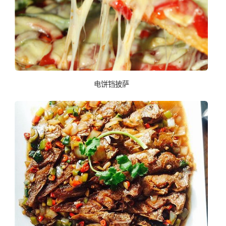
电饼铛披萨