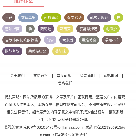
推荐标签
香菇
拔丝苹果
南瓜鲜蔬
海参鸡汤
韩式豆腐汤
自
葱油拌面
汤
酿鸡翅
济南菜
家常酸辣汤
电磁炉
自制小时候吃的辣酱
煎食
大米饭
烘焙美食
潮州小吃
腊肠蒸饭
蒜蓉辣椒酱
番茄味
关于我们
|
友情链接
|
常见问题
|
免责声明
|
网站地图
|
联系我们
特别声明：网站所展示的菜谱、文章及图片由互联网用户整理发布，内容观
点仅代表作者本人，本站仅提供信息存储空间服务，不拥有所有权，不承担
相关法律责任，如有展示的内容无意之中侵犯了您的合法权益，请联系我
们，我们将及时予以删除处理。
蓝雅美食网
京ICP备08101473号-6
| lanyaa.com | 联系邮箱1623956913#q
q.com （请#替换@发送邮件）