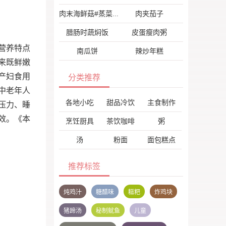
肉夹茄子
肉末海鲜菇#蒸菜#
腊肠时蔬焖饭
皮蛋瘦肉粥
营养特点
南瓜饼
辣炒年糕
来既鲜嫩
产妇食用
分类推荐
中老年人
各地小吃
甜品冷饮
主食制作
压力、睡
效。《本
烹饪厨具
茶饮咖啡
粥
汤
粉面
面包糕点
推荐标签
炖鸡汁
糖醋味
糍粑
炸鸡块
猪蹄汤
秘制鱿鱼
儿童