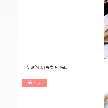
5.见鱼肉开裂表明已熟。
第 6 步