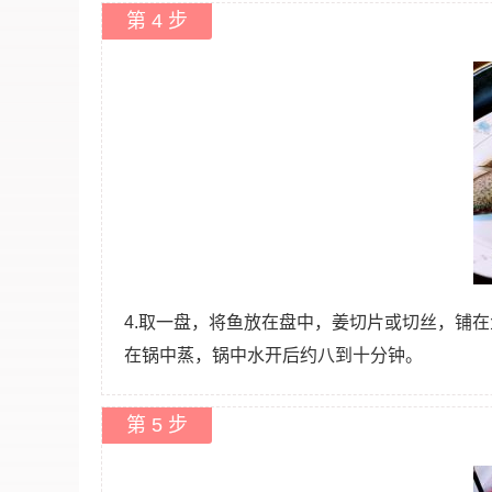
第 4 步
4.取一盘，将鱼放在盘中，姜切片或切丝，铺
在锅中蒸，锅中水开后约八到十分钟。
第 5 步