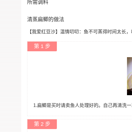
所需调料
清蒸扁鲫的做法
【我爱红豆沙】温情叨叨：鱼不可蒸得时间太长，
第 1 步
1.扁鲫是买时请卖鱼人处理好的。自己再清洗
第 2 步