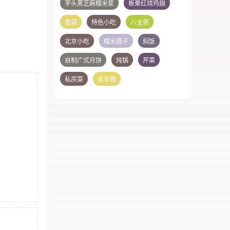
芋头黑芝麻糯米浆
板栗红烧鸡翅
香菇
特色小吃
八宝粥
北京小吃
糯米圆子
焖饭
自制广式月饼
炖锅
芹菜
私房菜
麦芽糖