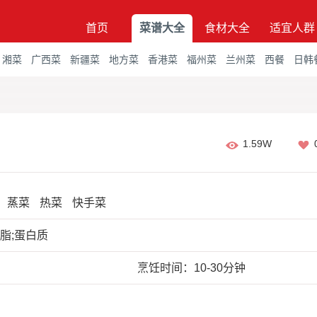
首页
菜谱大全
食材大全
适宜人群
湘菜
广西菜
新疆菜
地方菜
香港菜
福州菜
兰州菜
西餐
日韩
1.59W
蒸菜
热菜
快手菜
脂;蛋白质
烹饪时间：10-30分钟