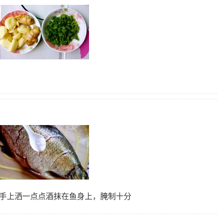
在手上洒一点点酒抹在鱼身上，腌制十分