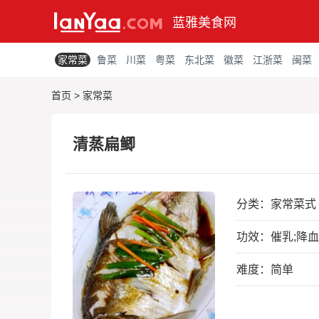
蓝雅美食网
家常菜
鲁菜
川菜
粤菜
东北菜
徽菜
江浙菜
闽菜
首页
>
家常菜
清蒸扁鲫
分类：
家常菜式
功效：催乳;降血
难度：简单