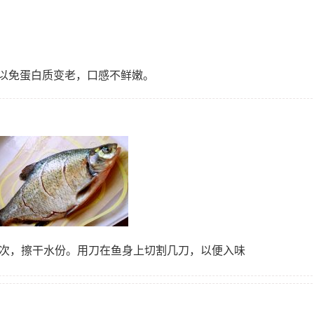
以免蛋白质变老，口感不鲜嫩。
一次，擦干水份。用刀在鱼身上切割几刀，以便入味