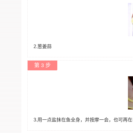
2.葱姜蒜
第 3 步
3.用一点盐抹在鱼全身，并按摩一会，也可再