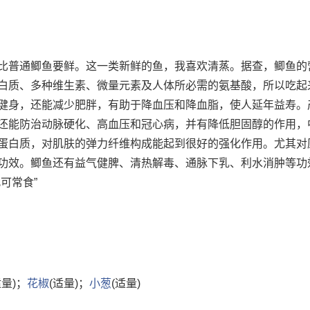
比普通鲫鱼要鲜。这一类新鲜的鱼，我喜欢清蒸。据查，鲫鱼的
白质、多种维生素、微量元素及人体所必需的氨基酸，所以吃起
健身，还能减少肥胖，有助于降血压和降血脂，使人延年益寿。
还能防治动脉硬化、高血压和冠心病，并有降低胆固醇的作用，
蛋白质，对肌肤的弹力纤维构成能起到很好的强化作用。尤其对
功效。鲫鱼还有益气健脾、清热解毒、通脉下乳、利水消肿等功
可常食”
适量)；
花椒
(适量)；
小葱
(适量)