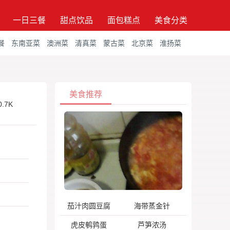
一日三餐
甜点饮品
面包糕点
美食分类
餐
东南亚菜
澳洲菜
清真菜
蒙古菜
北京菜
淮扬菜
美食推荐
0.7K
茄汁肉圆豆腐
海带蒸金针
虎皮鹌鹑蛋
芦笋浓汤