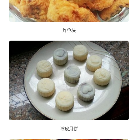
炸鱼块
冰皮月饼