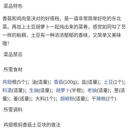
菜品特色
香菇和鸡肉是决对的好搭档，是一道非常简单好吃的东北
菜。再加上土豆胡萝卜一起炖出来的菜肴，感觉如同勾了芡
一样的粘稠，土豆有一种浓浓郁郁的香味，又简单又美味
哦！
菜品禁忌
所需食材
鸡翅
根(5个)；油(适量)；
香菇
(100g)；盐(适量)；
土豆
(1个)；
料酒
(适量)；
生抽
(适量)；
胡萝卜
(半根)；
老抽
(适量)；葱(适
量)；姜(适量)；大料(1个)；
胡椒粉
(适量)；干
辣椒
(2个)
所需调料
鸡翅根焖香菇土豆块的做法