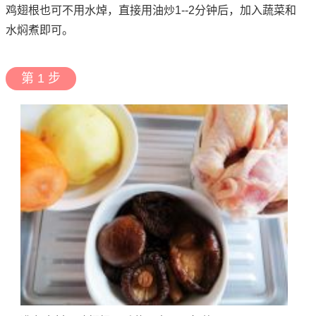
鸡翅根也可不用水焯，直接用油炒1--2分钟后，加入蔬菜和
水焖煮即可。
第 1 步