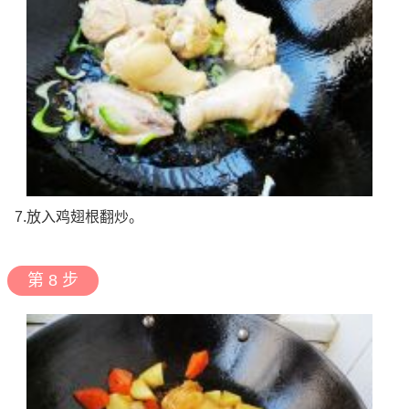
7.放入鸡翅根翻炒。
第 8 步