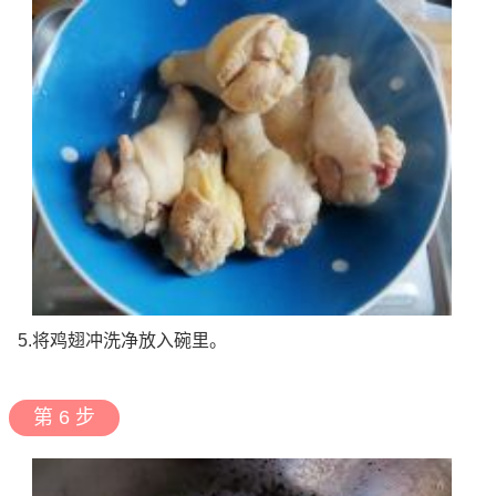
5.将鸡翅冲洗净放入碗里。
第 6 步