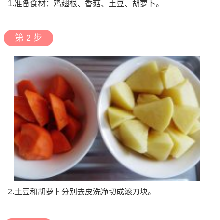
1.准备食材：鸡翅根、香菇、土豆、胡萝卜。
第 2 步
2.土豆和胡萝卜分别去皮洗净切成滚刀块。