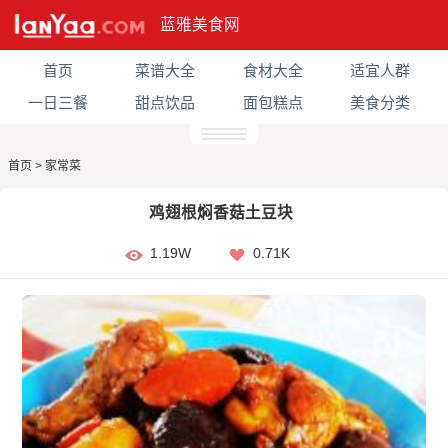
蓝雅美食网
首页
菜谱大全
食材大全
适宜人群
一日三餐
甜点饮品
面包糕点
美食分类
首页
>
家常菜
鸡翅根焖香菇土豆块
1.19W
0.71K