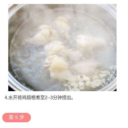
4.水开将鸡翅根煮至2--3分钟捞出。
第 5 步