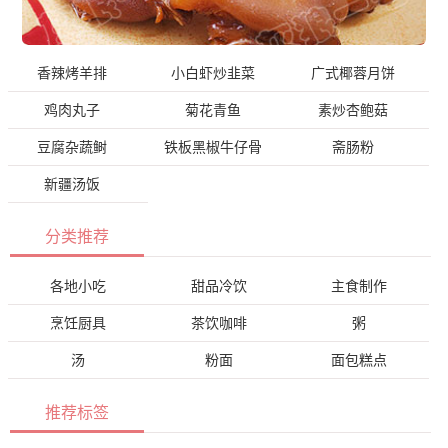
香辣烤羊排
小白虾炒韭菜
广式椰蓉月饼
鸡肉丸子
菊花青鱼
素炒杏鲍菇
豆腐杂蔬鲥
铁板黑椒牛仔骨
斋肠粉
新疆汤饭
分类推荐
各地小吃
甜品冷饮
主食制作
烹饪厨具
茶饮咖啡
粥
汤
粉面
面包糕点
推荐标签