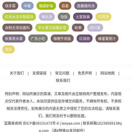
快手菜
中餐
糖醋鲈鱼
蒜香
莲藕猪肉汤
红肉木瓜年糕甜汤
骨头汤
泡饭
土家族美
乌鸡汤
自制无添加酱料
芋头黑芝麻糯米浆
秋季
四川菜
秋葵蒸水蛋
广东小吃
咖喱牛肉饭
红烧肉
蜂蜜葡萄汁
甜水
关于我们
|
友情链接
|
常见问题
|
免责声明
|
网站地图
|
联系我们
特别声明：网站所展示的菜谱、文章及图片由互联网用户整理发布，内容观
点仅代表作者本人，本站仅提供信息存储空间服务，不拥有所有权，不承担
相关法律责任，如有展示的内容无意之中侵犯了您的合法权益，请联系我
们，我们将及时予以删除处理。
蓝雅美食网
京ICP备08101473号-6
| lanyaa.com | 联系邮箱1623956913#q
q.com （请#替换@发送邮件）