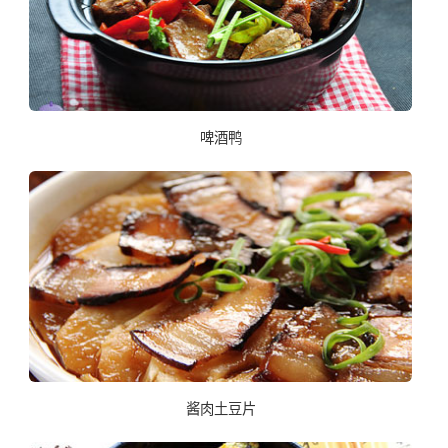
啤酒鸭
酱肉土豆片