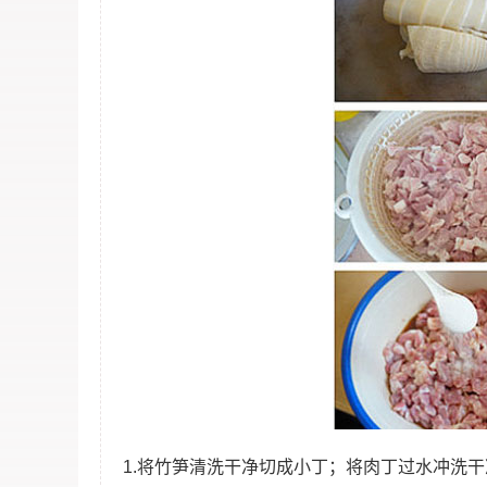
1.将竹笋清洗干净切成小丁；将肉丁过水冲洗