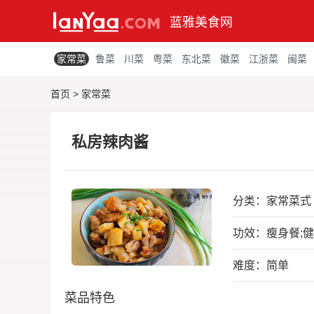
蓝雅美食网
家常菜
鲁菜
川菜
粤菜
东北菜
徽菜
江浙菜
闽菜
首页
>
家常菜
私房辣肉酱
分类：
家常菜式
功效：瘦身餐;
难度：简单
菜品特色