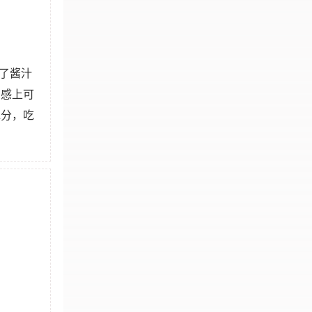
了酱汁
口感上可
水分，吃