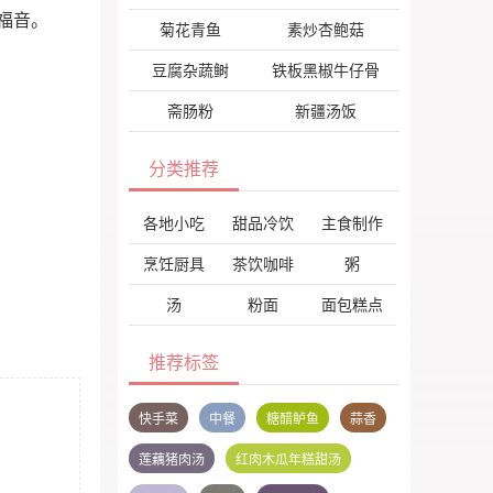
福音。
菊花青鱼
素炒杏鲍菇
豆腐杂蔬鲥
铁板黑椒牛仔骨
斋肠粉
新疆汤饭
分类推荐
各地小吃
甜品冷饮
主食制作
烹饪厨具
茶饮咖啡
粥
汤
粉面
面包糕点
推荐标签
快手菜
中餐
糖醋鲈鱼
蒜香
莲藕猪肉汤
红肉木瓜年糕甜汤