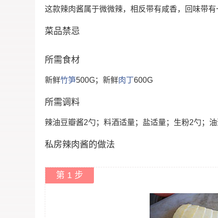
这款辣肉酱属于微微辣，相反带有咸香，回味带有
菜品禁忌
所需食材
新鲜
竹笋
500G；新鲜
肉丁
600G
所需调料
辣油豆瓣酱2勺；料酒适量；盐适量；生粉2勺；油
私房辣肉酱的做法
第 1 步