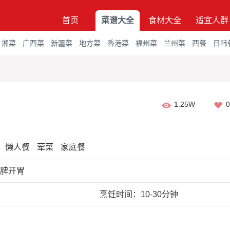
首页
菜谱大全
食材大全
适宜人群
湘菜
广西菜
新疆菜
地方菜
香港菜
福州菜
兰州菜
西餐
日韩
1.25W
0
懒人餐
荤菜
家庭餐
健脾开胃
烹饪时间：10-30分钟