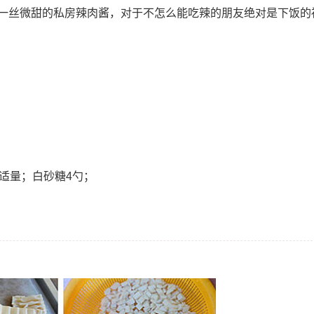
一丝微甜的私房辣肉酱，对于不怎么能吃辣的朋友绝对是下饭的
适量；白砂糖4勺；