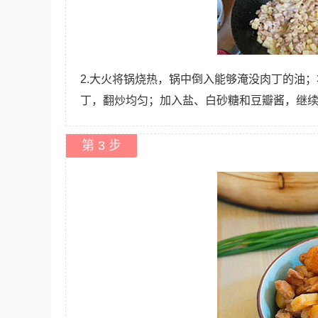
2.大火将锅烧热，锅中倒入能够淹没肉丁的油
丁，翻炒均匀；加入盐、白砂糖和豆瓣酱，继
第 3 步