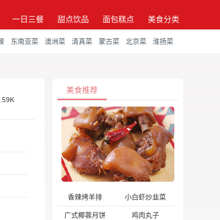
一日三餐
甜点饮品
面包糕点
美食分类
餐
东南亚菜
澳洲菜
清真菜
蒙古菜
北京菜
淮扬菜
美食推荐
.59K
香辣烤羊排
小白虾炒韭菜
广式椰蓉月饼
鸡肉丸子