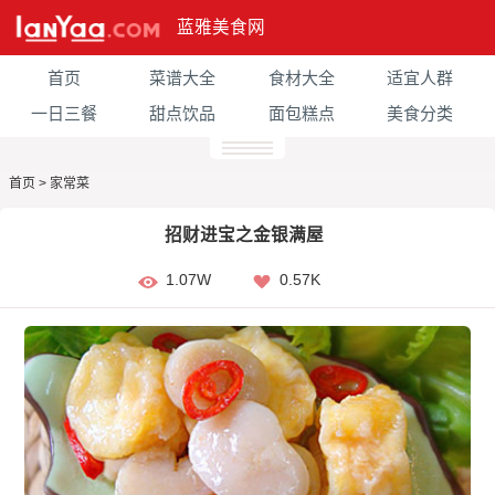
蓝雅美食网
首页
菜谱大全
食材大全
适宜人群
一日三餐
甜点饮品
面包糕点
美食分类
首页
>
家常菜
招财进宝之金银满屋
1.07W
0.57K