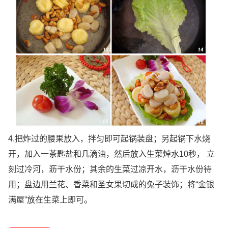
4.把炸过的腰果放入，拌匀即可起锅装盘；另起锅下水烧
开，加入一茶匙盐和几滴油，然后放入生菜焯水10秒， 立
刻过冷河，沥干水份；其余的生菜过凉开水，沥干水份待
用；盘边用兰花、香菜和圣女果切成的兔子装饰；将“金银
满屋”放在生菜上即可。