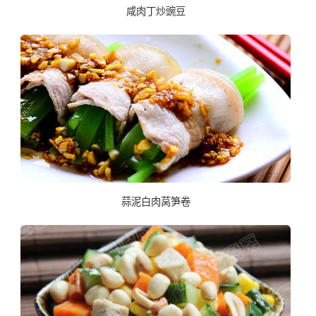
咸肉丁炒豌豆
蒜泥白肉莴笋卷