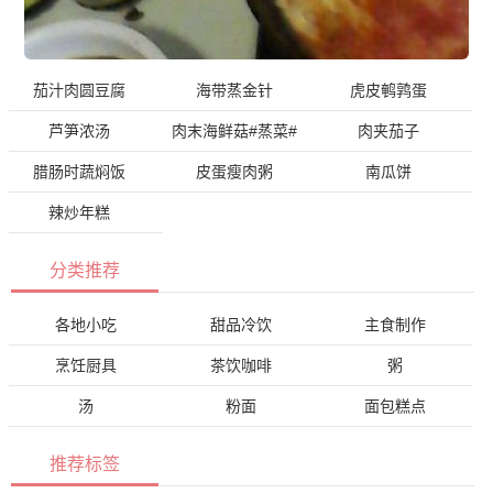
茄汁肉圆豆腐
海带蒸金针
虎皮鹌鹑蛋
芦笋浓汤
肉末海鲜菇#蒸菜#
肉夹茄子
腊肠时蔬焖饭
皮蛋瘦肉粥
南瓜饼
辣炒年糕
分类推荐
各地小吃
甜品冷饮
主食制作
烹饪厨具
茶饮咖啡
粥
汤
粉面
面包糕点
推荐标签