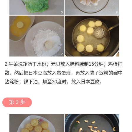
2.生菜洗净沥干水份；元贝放入腌料腌制15分钟；鸡蛋打
散，然后把日本豆腐放入裹蛋液，再放入装了淀粉的碗中
沾淀粉；锅下油，烧至30度时，放入日本豆腐。
第 3 步