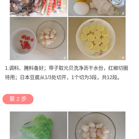
1.调料、腌料备好；带子取元贝洗净沥干水份，红椒切圈
待用；日本豆腐从1/3处切开，1个切为3段，共12段。
第 2 步