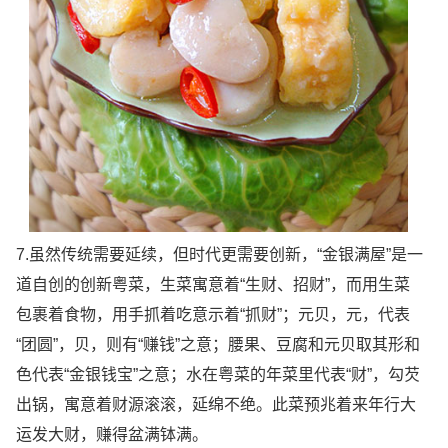
7.虽然传统需要延续，但时代更需要创新，“金银满屋”是一
道自创的创新粤菜，生菜寓意着“生财、招财”，而用生菜
包裹着食物，用手抓着吃意示着“抓财”；元贝，元，代表
“团圆”，贝，则有“赚钱”之意；腰果、豆腐和元贝取其形和
色代表“金银钱宝”之意；水在粤菜的年菜里代表“财”，勾芡
出锅，寓意着财源滚滚，延绵不绝。此菜预兆着来年行大
运发大财，赚得盆满钵满。