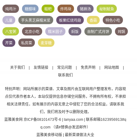
炖鸡汁
糖醋味
糍粑
炸鸡块
猪蹄汤
秘制鱿鱼
儿童
芋头黑芝麻糯米浆
板栗红烧鸡翅
香菇
特色小吃
八宝粥
北京小吃
糯米圆子
焖饭
自制广式月饼
炖锅
芹菜
私房菜
麦芽糖
关于我们
|
友情链接
|
常见问题
|
免责声明
|
网站地图
|
联系我们
特别声明：网站所展示的菜谱、文章及图片由互联网用户整理发布，内容观
点仅代表作者本人，本站仅提供信息存储空间服务，不拥有所有权，不承担
相关法律责任，如有展示的内容无意之中侵犯了您的合法权益，请联系我
们，我们将及时予以删除处理。
蓝雅美食网
京ICP备08101473号-6
| lanyaa.com | 联系邮箱1623956913#q
q.com （请#替换@发送邮件）
蓝雅美食移动版
| 最新菜谱做法大全