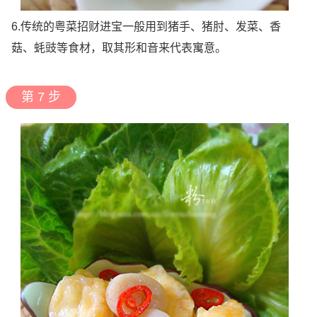
6.传统的粤菜招财进宝一般用到猪手、猪肘、发菜、香
菇、蚝豉等食材，取其形和音来代表寓意。
第 7 步