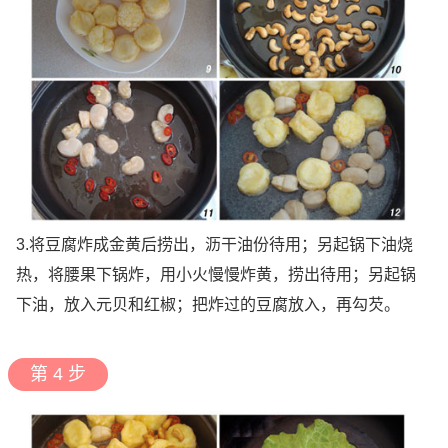
3.将豆腐炸成金黄后捞出，沥干油份待用；另起锅下油烧
热，将腰果下锅炸，用小火慢慢炸黄，捞出待用；另起锅
下油，放入元贝和红椒；把炸过的豆腐放入，再勾芡。
第 4 步