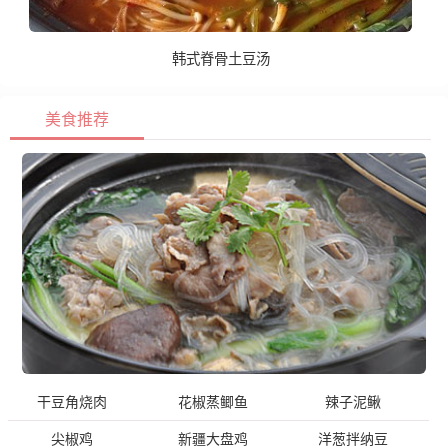
韩式脊骨土豆汤
美食推荐
干豆角烧肉
花椒蒸鲫鱼
辣子泥鳅
尖椒鸡
新疆大盘鸡
洋葱拌纳豆