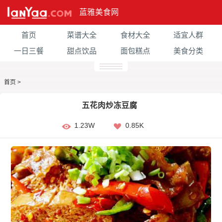
蓝雅美食网
首页
菜谱大全
食材大全
适宜人群
一日三餐
甜点饮品
面包糕点
美食分类
首页
>
五花肉炒冻豆腐
1.23W
0.85K