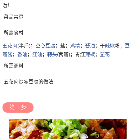
哦！
菜品禁忌
所需食材
五花肉
(半斤)；空心
豆腐
；盐；
鸡精
；
酱油
；干
辣椒
粉；
豆
瓣酱
；
香油
；
红油
；
蒜头
(两瓣)；青红
辣椒
；
葱花
所需调料
五花肉炒冻豆腐的做法
第 1 步