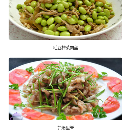
毛豆榨菜肉丝
芫爆里脊