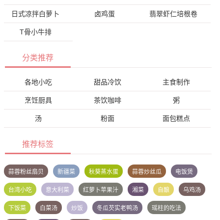
日式凉拌白萝卜
卤鸡蛋
翡翠虾仁培根卷
T骨小牛排
分类推荐
各地小吃
甜品冷饮
主食制作
烹饪厨具
茶饮咖啡
粥
汤
粉面
面包糕点
推荐标签
蒜蓉粉丝扇贝
新疆菜
秋葵蒸水蛋
蒜蓉炒丝瓜
电饭煲
台湾小吃
意大利菜
红萝卜苹果汁
湘菜
自酿
乌鸡汤
下饭菜
白菜汤
炒饭
冬瓜芡实老鸭汤
瑶柱的吃法