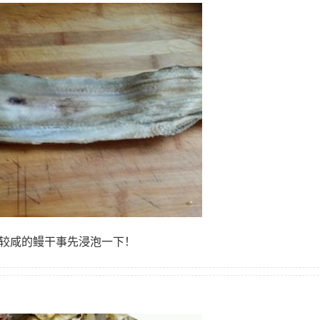
比较咸的鳗干事先浸泡一下！