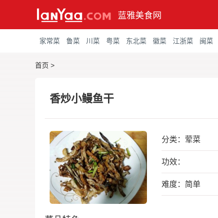
蓝雅美食网
家常菜
鲁菜
川菜
粤菜
东北菜
徽菜
江浙菜
闽菜
首页
>
香炒小鳗鱼干
分类：
荤菜
功效：
难度：简单