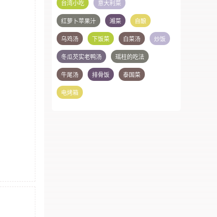
台湾小吃
意大利菜
红萝卜苹果汁
湘菜
自酿
乌鸡汤
下饭菜
白菜汤
炒饭
冬瓜芡实老鸭汤
瑶柱的吃法
牛尾汤
排骨饭
泰国菜
电烤箱