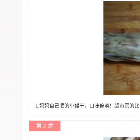
1.妈妈自己晒的小鳗干，口味偏淡！超市买的
第 2 步