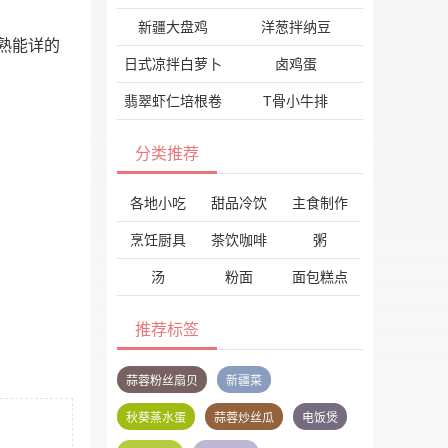
新疆大盘鸡
洋葱拌纳豆
熟能详的
日式凉拌白萝卜
卤鸡蛋
翡翠虾仁培根卷
T骨小牛排
分类推荐
各地小吃
甜品冷饮
主食制作
烹饪厨具
茶饮咖啡
粥
汤
粉面
面包糕点
推荐标签
蒜蓉粉丝扇贝
新疆菜
秋葵蒸水蛋
蒜蓉炒丝瓜
电饭煲