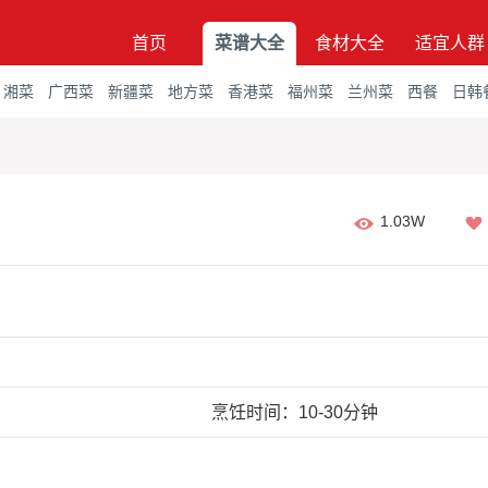
首页
菜谱大全
食材大全
适宜人群
湘菜
广西菜
新疆菜
地方菜
香港菜
福州菜
兰州菜
西餐
日韩
1.03W
烹饪时间：10-30分钟