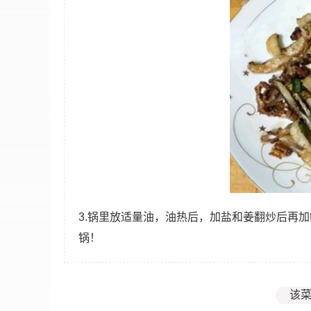
3.锅里放适量油，油热后，加盐和姜翻炒后再
锅！
该菜