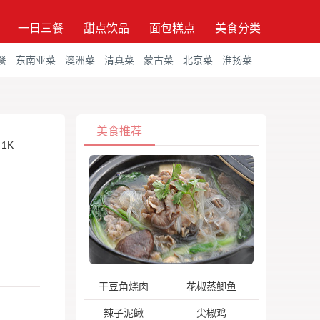
一日三餐
甜点饮品
面包糕点
美食分类
餐
东南亚菜
澳洲菜
清真菜
蒙古菜
北京菜
淮扬菜
美食推荐
1K
干豆角烧肉
花椒蒸鲫鱼
辣子泥鳅
尖椒鸡