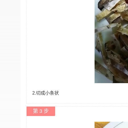
2.切成小条状
第 3 步