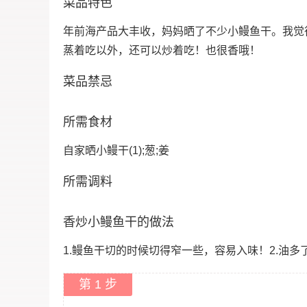
菜品特色
年前海产品大丰收，妈妈晒了不少小鳗鱼干。我觉
蒸着吃以外，还可以炒着吃！也很香哦！
菜品禁忌
所需食材
自家晒小鳗干(1);葱;姜
所需调料
香炒小鳗鱼干的做法
1.鳗鱼干切的时候切得窄一些，容易入味！2.油
第 1 步