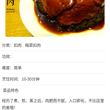
分类：
扣肉
梅菜扣肉
功效：
难度：简单
烹饪时间：10-30分钟
菜品特色
经历了煮、煎、蒸之后，肉肥而不腻，入口即化，不比店里
的差哦！