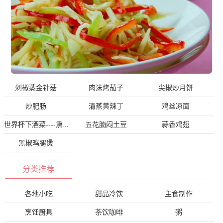
剁椒蒸金针菇
肉沫烤茄子
尖椒炒月饼
炒肥肠
清蒸黄辣丁
鸡丝凉面
五花腩闷土豆
蒜香鸡翅
世界杯下酒菜----熏鱼
黑椒鸡腿煲
分类推荐
各地小吃
甜品冷饮
主食制作
烹饪厨具
茶饮咖啡
粥