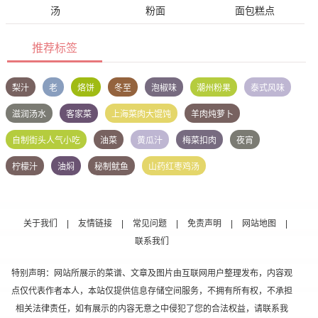
汤
粉面
面包糕点
推荐标签
梨汁
老
烙饼
冬至
泡椒味
潮州粉果
泰式风味
滋润汤水
客家菜
上海菜肉大馄饨
羊肉炖萝卜
自制街头人气小吃
油菜
黄瓜汁
梅菜扣肉
夜宵
柠檬汁
油焖
秘制鱿鱼
山药红枣鸡汤
关于我们
|
友情链接
|
常见问题
|
免责声明
|
网站地图
|
联系我们
特别声明：网站所展示的菜谱、文章及图片由互联网用户整理发布，内容观
点仅代表作者本人，本站仅提供信息存储空间服务，不拥有所有权，不承担
相关法律责任，如有展示的内容无意之中侵犯了您的合法权益，请联系我