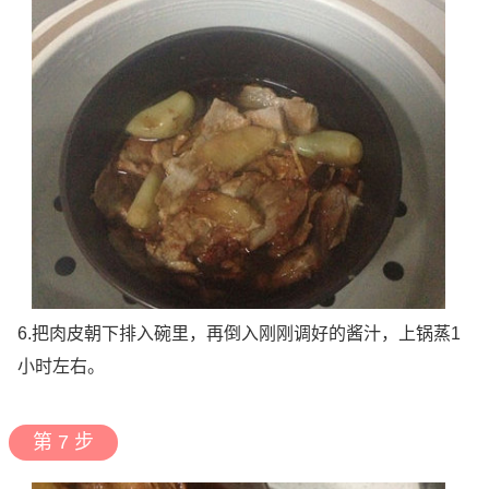
6.把肉皮朝下排入碗里，再倒入刚刚调好的酱汁，上锅蒸1
小时左右。
第 7 步