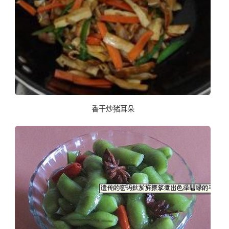
香干炒猪耳朵