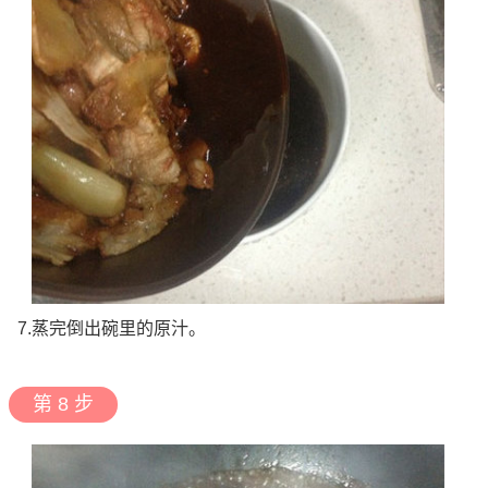
7.蒸完倒出碗里的原汁。
第 8 步