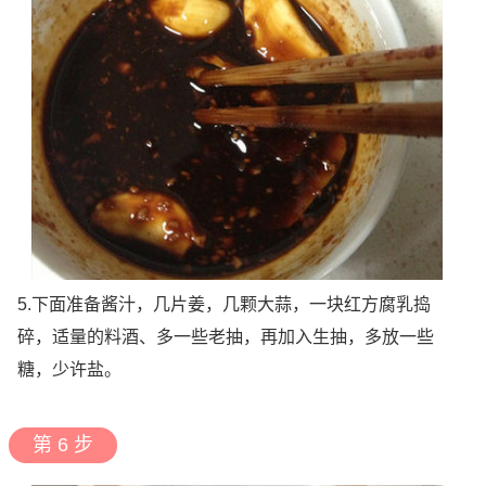
5.下面准备酱汁，几片姜，几颗大蒜，一块红方腐乳捣
碎，适量的料酒、多一些老抽，再加入生抽，多放一些
糖，少许盐。
第 6 步