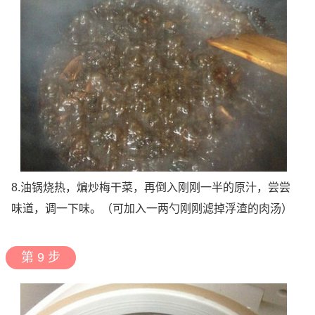
8.油锅烧热，煸炒梅干菜，再倒入刚刚一半的原汁，尝尝
味道，调一下味。（可加入一两勺刚刚滤掉浮渣的肉汤）
第 9 步