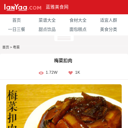
蓝雅美食网
首页
菜谱大全
食材大全
适宜人群
一日三餐
甜点饮品
面包糕点
美食分类
首页
>
粤菜
梅菜扣肉
1.72W
1K