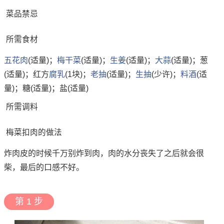
菜品禁忌
所需食材
五花肉
(适量)；
梅干菜
(适量)；
生姜
(适量)；
大蒜
(适量)；葱
(适量)；红方
腐乳
(1块)；
老抽
(适量)；
生抽
(少许)；
料酒
(适
量)；糖(适量)；盐(适量)
所需调料
梅菜扣肉的做法
炸肉皮的时候千万别炸到肉，肉的水分丧失了之后就会很
柴，最后的口感不好。
第 1 步