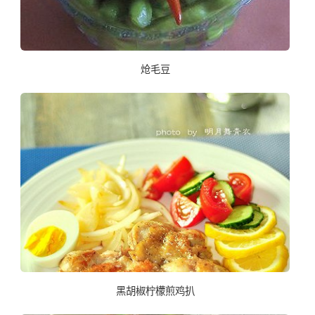
炝毛豆
黑胡椒柠檬煎鸡扒