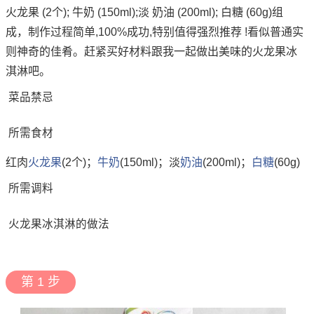
火龙果 (2个); 牛奶 (150ml);淡 奶油 (200ml); 白糖 (60g)组
成，制作过程简单,100%成功,特别值得强烈推荐 !看似普通实
则神奇的佳肴。赶紧买好材料跟我一起做出美味的火龙果冰
淇淋吧。
菜品禁忌
所需食材
红肉
火龙果
(2个)；
牛奶
(150ml)；淡
奶油
(200ml)；
白糖
(60g)
所需调料
火龙果冰淇淋的做法
第 1 步