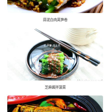
蒜泥白肉莴笋卷
芝麻酱拌菠菜