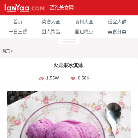
蓝雅美食网
首页
菜谱大全
食材大全
适宜人群
一日三餐
甜点饮品
面包糕点
美食分类
首页
>
火龙果冰淇淋
1.55W
0.58K