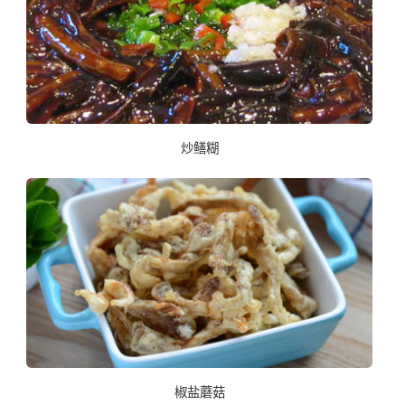
炒鳝糊
椒盐蘑菇