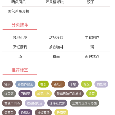
糟卤凤爪
芒果糯米糍
饺子
面包鸡蛋沙拉
分类推荐
各地小吃
甜品冷饮
主食制作
烹饪厨具
茶饮咖啡
粥
汤
粉面
面包糕点
推荐标签
罐头
补血养颜汤
香煎
西瓜汁
干锅
泡饭
脆豆腐
绿豆粥
四川菜
成都小吃
新疆风味红焖羊排
晋菜
黄芪羊肉汤
莲藕猪肉汤
凉拌红皮萝
韭黄鸡丝炒乌冬面
清蒸鱼
炸鸡块
排骨藕汤
云南菜